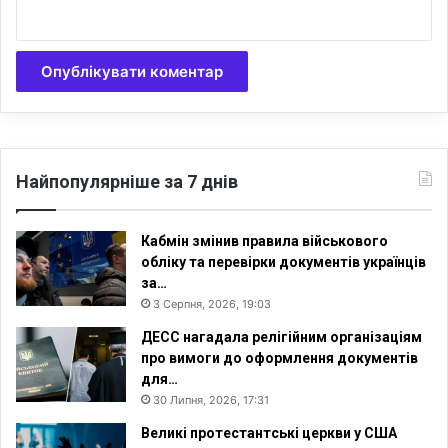
н
и
н
а
н
а
я
в
Найпопулярніше за 7 днів
н
і
с
Кабмін змінив правила військового
т
обліку та перевірки документів українців
ь
за…
б
3 Серпня, 2026, 19:03
і
б
ДЕСС нагадала релігійним організаціям
л
про вимоги до оформлення документів
і
для…
й
30 Липня, 2026, 17:31
н
Великі протестантські церкви у США
и