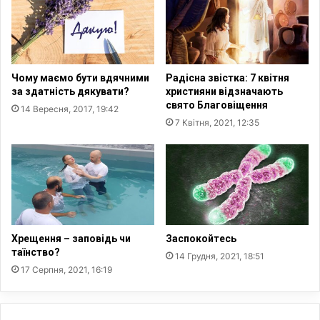
р
й
х
д
В
о
а
д
р
в
Чому маємо бути вдячними
Радісна звістка: 7 квітня
ф
е
за здатність дякувати?
християни відзначають
о
р
свято Благовіщення
14 Вересня, 2017, 19:42
л
е
7 Квітня, 2021, 12:35
о
й
м
у
і
п
й
о
ш
у
к
а
Хрещення – заповідь чи
Заспокойтесь
х
таїнство?
14 Грудня, 2021, 18:51
х
17 Серпня, 2021, 16:19
р
и
с