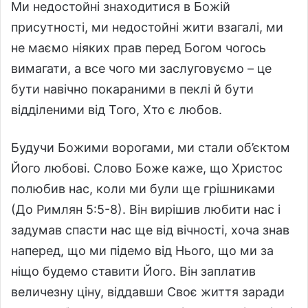
Ми недостойні знаходитися в Божій
присутності, ми недостойні жити взагалі, ми
не маємо ніяких прав перед Богом чогось
вимагати, а все чого ми заслуговуємо – це
бути навічно покараними в пеклі й бути
відділеними від Того, Хто є любов.
Будучи Божими ворогами, ми стали об’єктом
Його любові. Слово Боже каже, що Христос
полюбив нас, коли ми були ще грішниками
(До Римлян 5:5-8). Він вирішив любити нас і
задумав спасти нас ще від вічності, хоча знав
наперед, що ми підемо від Нього, що ми за
ніщо будемо ставити Його. Він заплатив
величезну ціну, віддавши Своє життя заради