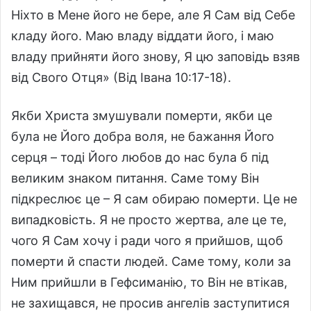
Ніхто в Мене його не бере, але Я Сам від Себе
кладу його. Маю владу віддати його, і маю
владу прийняти його знову, Я цю заповідь взяв
від Свого Отця» (Від Івана 10:17-18).
Якби Христа змушували померти, якби це
була не Його добра воля, не бажання Його
серця – тоді Його любов до нас була б під
великим знаком питання. Саме тому Він
підкреслює це – Я сам обираю померти. Це не
випадковість. Я не просто жертва, але це те,
чого Я Сам хочу і ради чого я прийшов, щоб
померти й спасти людей. Саме тому, коли за
Ним прийшли в Гефсиманію, то Він не втікав,
не захищався, не просив ангелів заступитися