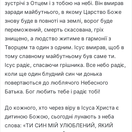
зустрічі з Отцем і з тобою на небі. Він вмирав
заради майбутнього, в якому Царство Боже
знову буде в повноті на землі, ворог буде
переможений, смерть скасована, гріх
знищено, а людство житиме в гармонії з
Творцем та один з одним. Ісус вмирав, щоб в
тому славному майбутньому був саме ти.
Ісус радіє, спасаючи грішника. Все небо радіє,
коли ще один блудний син чи донька
повертаються до люблячого Небесного
Батька. Бог любить тебе і радіє тобі!
До кожного, хто через віру в Ісуса Христа є
дитиною Божою, сьогодні лунають з неба
слова: «ТИ СИН МІЙ УЛЮБЛЕНИЙ, ЯКИЙ