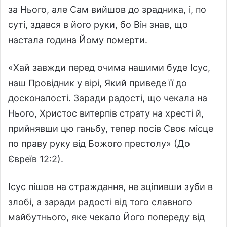
за Нього, але Сам вийшов до зрадника, і, по
суті, здався в його руки, бо Він знав, що
настала година Йому померти.
«Хай завжди перед очима нашими буде Ісус,
наш Провідник у вірі, Який приведе її до
досконалості. Заради радості, що чекала на
Нього, Христос витерпів страту на хресті й,
прийнявши цю ганьбу, тепер посів Своє місце
по праву руку від Божого престолу» (До
Євреїв 12:2).
Ісус пішов на страждання, не зціпивши зуби в
злобі, а заради радості від того славного
майбутнього, яке чекало Його попереду від