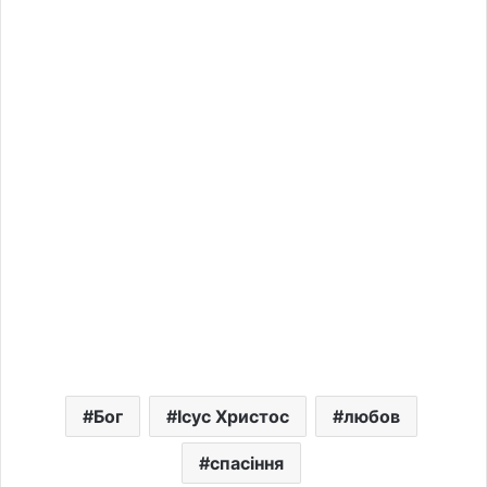
Бог
Ісус Христос
любов
спасіння