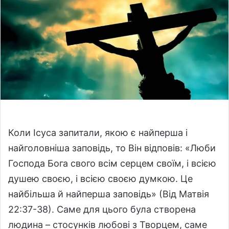
n
e
m
a
i
l
Коли Ісуса запитали, якою є найперша і
найголовніша заповідь, то Він відповів: «Люби
Господа Бога свого всім серцем своїм, і всією
душею своєю, і всією своєю думкою. Це
найбільша й найперша заповідь» (Від Матвія
22:37-38). Саме для цього була створена
людина – стосунків любові з Творцем, саме