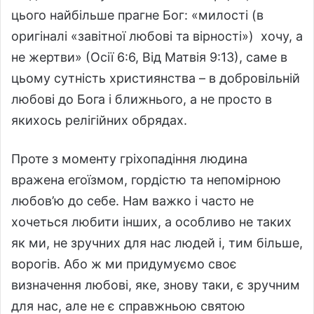
цього найбільше прагне Бог: «милості (в
оригіналі «завітної любові та вірності») хочу, а
не жертви» (Осії 6:6, Від Матвія 9:13), саме в
цьому сутність християнства – в добровільній
любові до Бога і ближнього, а не просто в
якихось релігійних обрядах.
Проте з моменту гріхопадіння людина
вражена егоїзмом, гордістю та непомірною
любов’ю до себе. Нам важко і часто не
хочеться любити інших, а особливо не таких
як ми, не зручних для нас людей і, тим більше,
ворогів. Або ж ми придумуємо своє
визначення любові, яке, знову таки, є зручним
для нас, але не є справжньою святою