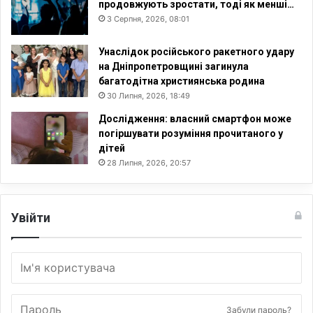
продовжують зростати, тоді як менші…
х
3 Серпня, 2026, 08:01
д
о
Унаслідок російського ракетного удару
д
на Дніпропетровщині загинула
а
багатодітна християнська родина
т
к
30 Липня, 2026, 18:49
і
Дослідження: власний смартфон може
в
погіршувати розуміння прочитаного у
дітей
28 Липня, 2026, 20:57
Увійти
Забули пароль?