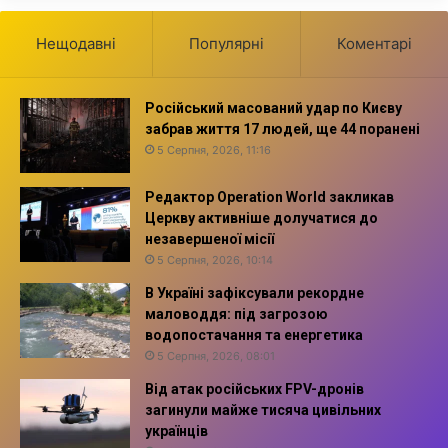
Нещодавні
Популярні
Коментарі
Російський масований удар по Києву
забрав життя 17 людей, ще 44 поранені
5 Серпня, 2026, 11:16
Редактор Operation World закликав
Церкву активніше долучатися до
незавершеної місії
5 Серпня, 2026, 10:14
В Україні зафіксували рекордне
маловоддя: під загрозою
водопостачання та енергетика
5 Серпня, 2026, 08:01
Від атак російських FPV-дронів
загинули майже тисяча цивільних
українців