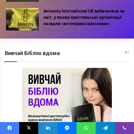
4 Серпня, 2026, 22:30
Amnesty International UK вибачилася за
звіт, у якому християнські організації
назвали «антиправозахисними»
4 Серпня, 2026, 21:38
Вивчай Біблію вдома