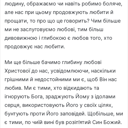
людину, ображаємо чи навіть робимо боляче,
але нас при цьому продовжують любити й
прощати, то про що це говорить? Чим більше
ми не заслуговуємо любові, тим більш
дивовижною і глибокою є любов того, хто
продовжує нас любити.
Ми ще більше бачимо глибину любові
Христової до нас, усвідомлюючи, наскільки
грішними й недостойними ми є, щоб Він нас
любив. Ми є тими, хто відкидають та
ігнорують Бога, зраджують Йому з ідолами
серця, використовують Його у своїх цілях,
бунтують проти Його заповідей. Щобільше, ми
є тими, по чиїй вині був розіп’ятий Син Божий.