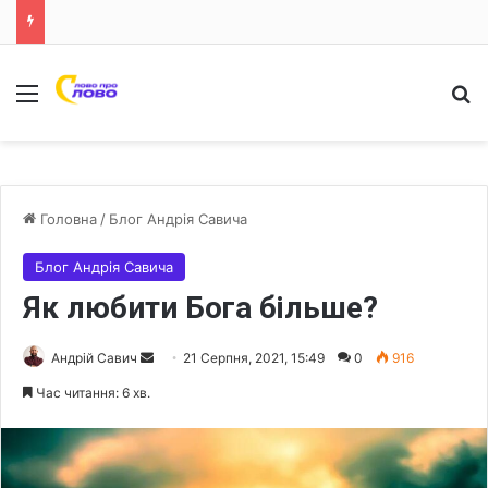
Меню
Ш
Головна
/
Блог Андрія Савича
Блог Андрія Савича
Як любити Бога більше?
Андрій Савич
S
21 Серпня, 2021, 15:49
0
916
e
Час читання: 6 хв.
n
d
a