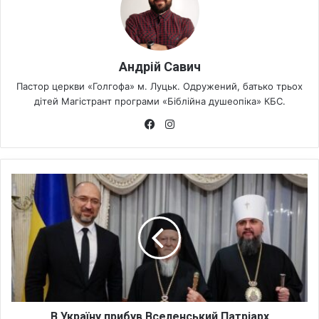
Андрій Савич
Пастор церкви «Голгофа» м. Луцьк. Одружений, батько трьох
дітей Магістрант програми «Біблійна душеопіка» КБС.
Fa
Ins
ce
tag
bo
ra
ok
m
В
У
к
р
а
ї
н
у
п
р
В Україну прибув Вселенський Патріарх