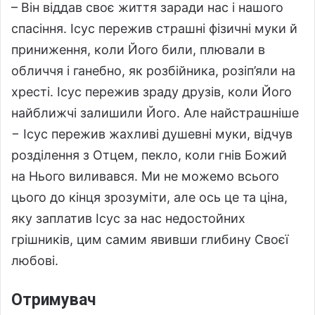
– Він віддав своє життя заради нас і нашого
спасіння. Ісус пережив страшні фізичні муки й
приниження, коли Його били, плювали в
обличчя і ганебно, як розбійника, розіп’яли на
хресті. Ісус пережив зраду друзів, коли Його
найближчі залишили Його. Але найстрашніше
− Ісус пережив жахливі душевні муки, відчув
розділення з Отцем, пекло, коли гнів Божий
на Нього виливався. Ми не можемо всього
цього до кінця зрозуміти, але ось це та ціна,
яку заплатив Ісус за нас недостойних
грішників, цим самим явивши глибину Своєї
любові.
Отримувач