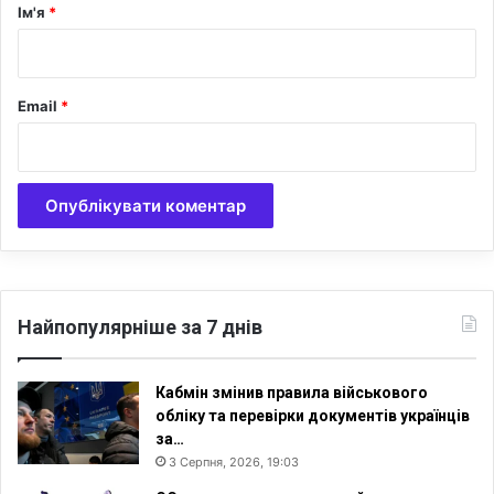
р
і
Ім'я
*
т
*
Email
*
Найпопулярніше за 7 днів
Кабмін змінив правила військового
обліку та перевірки документів українців
за…
3 Серпня, 2026, 19:03