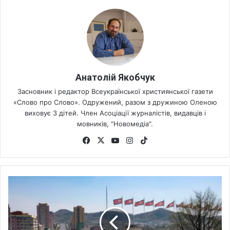
Анатолій Якобчук
Засновник і редактор Всеукраїнської християнської газети
«Слово про Слово». Одружений, разом з дружиною Оленою
виховує 3 дітей. Член Асоціації журналістів, видавців і
мовників, "Новомедіа".
Fa
X
Yo
Ins
Tik
ce
uT
tag
To
bo
ub
ra
k
ok
e
m
П
і
в
н
і