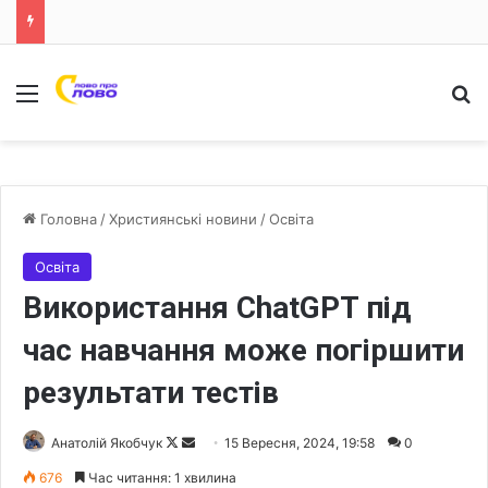
Меню
Ш
Головна
/
Християнські новини
/
Освіта
Освіта
Використання ChatGPT під
час навчання може погіршити
результати тестів
Анатолій Якобчук
F
S
15 Вересня, 2024, 19:58
0
o
e
676
Час читання: 1 хвилина