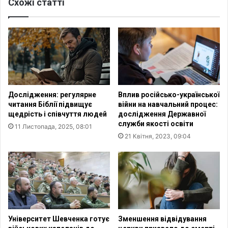
Схожі статті
о
х
д
о
н
д
і
о
с
м
т
п
а
о
н
н
д
а
Дослідження: регулярне
Вплив російсько-української
а
д
читання Біблії підвищує
війни на навчальний процес:
р
9
щедрість і співчуття людей
дослідження Державної
т
4
служби якості освіти
11 Листопада, 2025, 08:01
и
4
21 Квітня, 2023, 09:04
п
4
р
г
а
р
в
н
л
м
ю
о
д
ж
и
у
Університет Шевченка готує
Зменшення відвідування
н
т