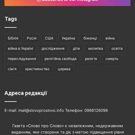
Tags
Біблія
Росія
США
Україна
біженці
війна
війна в Україні
дослідження
діти
молитва
освіта
переслідування
релігійна свобода
релігія
смерть
сім'я
християнство
церква
Адреса редакції
E-mail: mail@slovoproslovo.info Телефон: 0966126096
Газета «Слово про Слово» є незалежним, недержавним
виданням, яке створене та діє з метою підвищення рівня