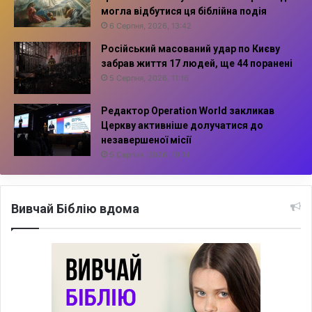
могла відбутися ця біблійна подія
6 Серпня, 2026, 13:42
Російський масований удар по Києву
забрав життя 17 людей, ще 44 поранені
5 Серпня, 2026, 11:16
Редактор Operation World закликав
Церкву активніше долучатися до
незавершеної місії
5 Серпня, 2026, 10:14
Вивчай Біблію вдома