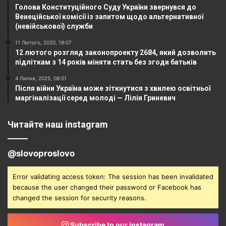
Голова Конституційного Суду України звернувся до
Венеційської комісії із запитом щодо альтернативної
(невійськової) служби
11 Лютого, 2020, 19:07
12 лютого розгляд законопроекту 2684, який дозволить
підліткам з 14 років міняти стать без згоди батьків
4 Липня, 2025, 08:01
Після війни Україна може зіткнутися з хвилею освітньої
маргіналізації серед молоді — Лілія Гриневич
Читайте наш instagram
@slovoproslovo
Error validating access token: The session has been invalidated
because the user changed their password or Facebook has
changed the session for security reasons.
Subscribe to our instagram