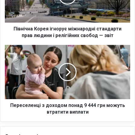
ч
н
а
К
о
Північна Корея ігнорує міжнародні стандарти
р
прав людини і релігійних свобод — звіт
е
я
П
і
е
г
р
н
е
о
с
р
е
у
л
є
е
м
н
і
ц
Переселенці з доходом понад 9 444 грн можуть
ж
і
втратити виплати
н
з
а
д
р
о