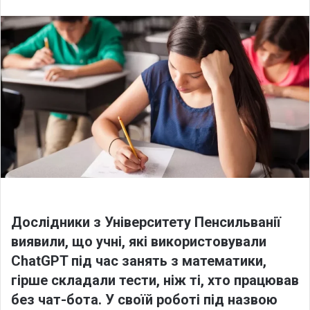
l
n
l
d
o
a
w
n
o
e
n
m
X
a
i
l
Дослідники з Університету Пенсильванії
виявили, що учні, які використовували
ChatGPT під час занять з математики,
гірше складали тести, ніж ті, хто працював
без чат-бота. У своїй роботі під назвою