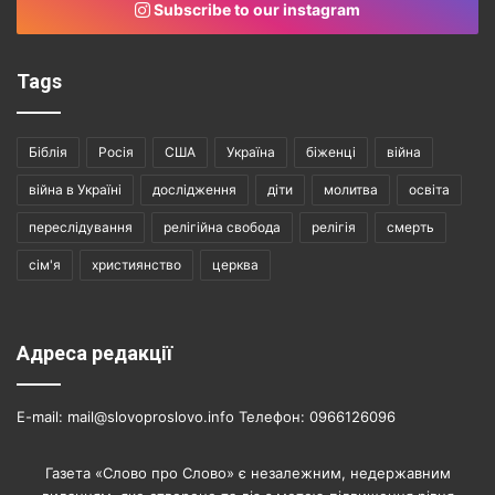
Subscribe to our instagram
Tags
Біблія
Росія
США
Україна
біженці
війна
війна в Україні
дослідження
діти
молитва
освіта
переслідування
релігійна свобода
релігія
смерть
сім'я
християнство
церква
Адреса редакції
E-mail: mail@slovoproslovo.info Телефон: 0966126096
Газета «Слово про Слово» є незалежним, недержавним