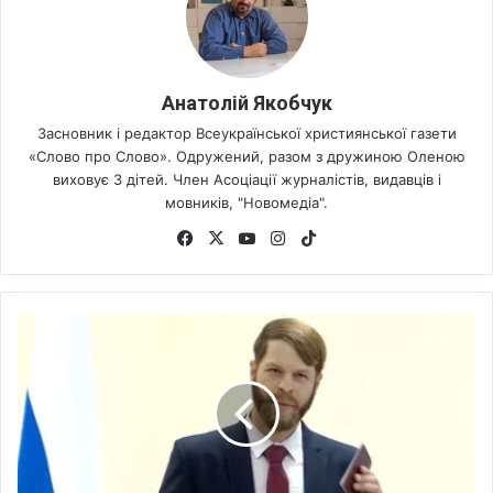
Анатолій Якобчук
Засновник і редактор Всеукраїнської християнської газети
«Слово про Слово». Одружений, разом з дружиною Оленою
виховує 3 дітей. Член Асоціації журналістів, видавців і
мовників, "Новомедіа".
Fa
X
Yo
Ins
Tik
ce
uT
tag
To
bo
ub
ra
k
ok
e
m
А
м
е
р
и
к
а
н