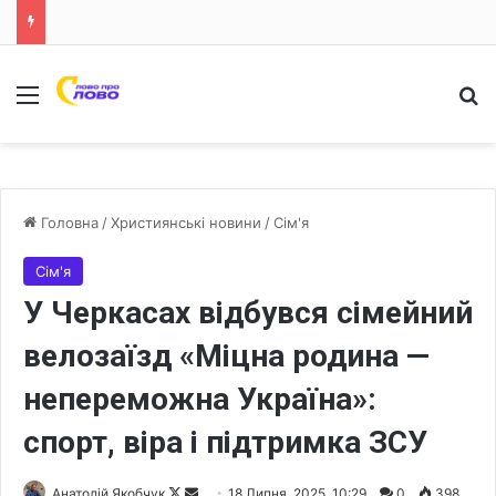
Меню
Ш
Головна
/
Християнські новини
/
Сім'я
Сім'я
У Черкасах відбувся сімейний
велозаїзд «Міцна родина —
непереможна Україна»:
спорт, віра і підтримка ЗСУ
Анатолій Якобчук
F
S
18 Липня, 2025, 10:29
0
398