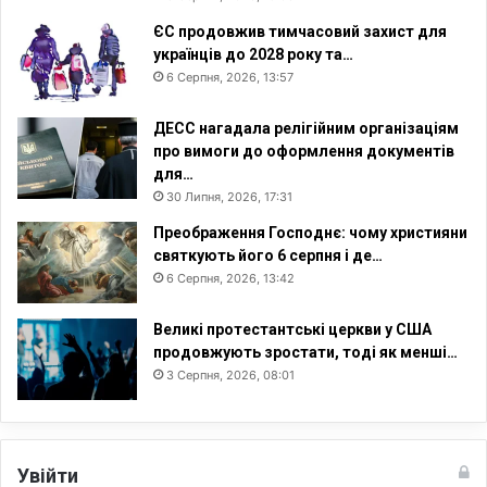
і
ЄС продовжив тимчасовий захист для
з
українців до 2028 року та…
а
6 Серпня, 2026, 13:57
з
н
а
ДЕСС нагадала релігійним організаціям
л
про вимоги до оформлення документів
и
для…
т
30 Липня, 2026, 17:31
о
Преображення Господнє: чому християни
р
святкують його 6 серпня і де…
т
6 Серпня, 2026, 13:42
у
р
Великі протестантські церкви у США
продовжують зростати, тоді як менші…
3 Серпня, 2026, 08:01
Увійти