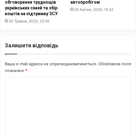
а
е
обговорення труднощів
автопробігом
в
українських сімей та збір
р
20 Квітня, 2020, 15:32
р
коштів на підтримку ЗСУ
н
о
у
20 Травня, 2023, 23:16
с
т
і
и
й
з
Залишити відповідь
с
о
ь
к
к
у
Ваша e-mail адреса не оприлюднюватиметься.
Обов’язкові поля
и
п
позначені
*
й
а
п
ц
К
а
і
с
о
ї
п
:
м
о
с
е
р
е
т
р
н
і
е
т
н
д
а
в
а