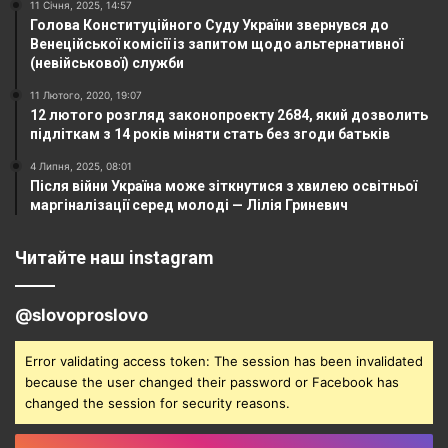
11 Січня, 2025, 14:57
Голова Конституційного Суду України звернувся до
Венеційської комісії із запитом щодо альтернативної
(невійськової) служби
11 Лютого, 2020, 19:07
12 лютого розгляд законопроекту 2684, який дозволить
підліткам з 14 років міняти стать без згоди батьків
4 Липня, 2025, 08:01
Після війни Україна може зіткнутися з хвилею освітньої
маргіналізації серед молоді — Лілія Гриневич
Читайте наш instagram
@slovoproslovo
Error validating access token: The session has been invalidated
because the user changed their password or Facebook has
changed the session for security reasons.