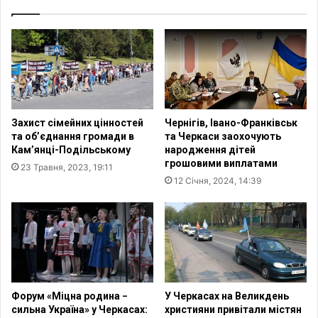
п
н
и
с
г
ь
у
к
в
и
а
х
в
д
у
і
Захист сімейних цінностей
Чернігів, Івано-Франківськ
т
т
та об’єднання громади в
та Черкаси заохочують
и
е
Кам’янці-Подільському
народження дітей
л
й
грошовими виплатами
23 Травня, 2023, 19:11
у
в
12 Січня, 2024, 14:39
З
д
С
а
У
л
,
о
о
с
т
я
р
п
и
о
Форум «Міцна родина −
У Черкасах на Великдень
м
в
сильна Україна» у Черкасах:
християни привітали містян