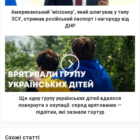
с
ь
Американський 'місіонер', який шпигував у тилу
к
ЗСУ, отримав російський паспорт і нагороду від
и
ДНР
й
'
Щ
м
е
і
о
с
д
і
н
о
у
н
г
е
р
р
у
'
п
Ще одну групу українських дітей вдалося
,
у
повернути з окупації: серед врятованих —
я
у
підлітки, які зазнали тортур
к
к
и
р
й
а
ш
Схожі статті
ї