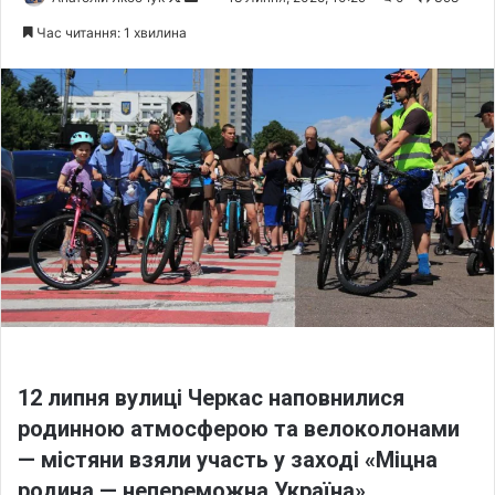
o
e
Час читання: 1 хвилина
l
n
l
d
o
a
w
n
o
e
n
m
X
a
i
l
12 липня вулиці Черкас наповнилися
родинною атмосферою та велоколонами
— містяни взяли участь у заході «Міцна
родина — непереможна Україна».