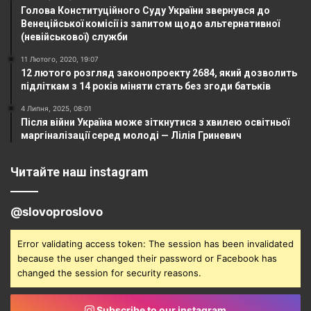
Голова Конституційного Суду України звернувся до
Венеційської комісії із запитом щодо альтернативної
(невійськової) служби
11 Лютого, 2020, 19:07
12 лютого розгляд законопроекту 2684, який дозволить
підліткам з 14 років міняти стать без згоди батьків
4 Липня, 2025, 08:01
Після війни Україна може зіткнутися з хвилею освітньої
маргіналізації серед молоді — Лілія Гриневич
Читайте наш instagram
@slovoproslovo
Error validating access token: The session has been invalidated
because the user changed their password or Facebook has
changed the session for security reasons.
Subscribe to our instagram