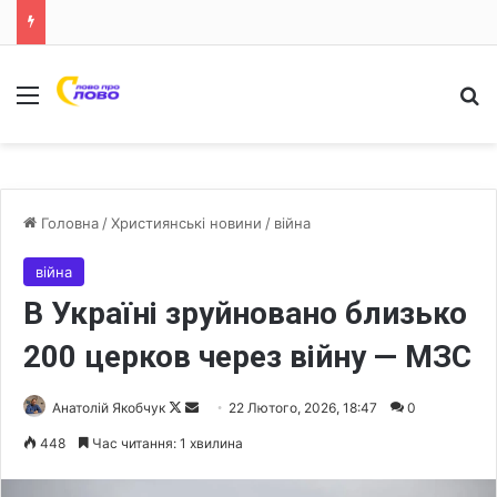
Меню
Ш
Головна
/
Християнські новини
/
війна
війна
В Україні зруйновано близько
200 церков через війну — МЗС
Анатолій Якобчук
F
S
22 Лютого, 2026, 18:47
0
o
e
448
Час читання: 1 хвилина
l
n
l
d