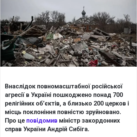
o
a
w
n
o
e
n
m
X
a
i
l
Внаслідок повномасштабної російської
агресії в Україні пошкоджено понад 700
релігійних об’єктів, а близько 200 церков і
місць поклоніння повністю зруйновано.
Про це
повідомив
міністр закордонних
справ України
Андрій Сибіга
.