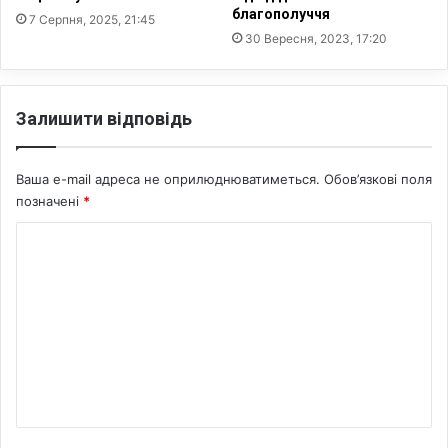
благополуччя
л
у
7 Серпня, 2025, 21:45
і
30 Вересня, 2023, 17:20
б
д
л
ж
і
е
ч
Залишити відповідь
н
н
н
и
я
м
Ваша e-mail адреса не оприлюднюватиметься.
Обов’язкові поля
ш
позначені
*
у
м
К
о
о
м
і
м
в
е
і
д
н
п
т
о
а
в
і
р