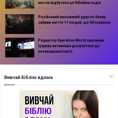
могла відбутися ця біблійна подія
6 Серпня, 2026, 13:42
Російський масований удар по Києву
забрав життя 17 людей, ще 44 поранені
5 Серпня, 2026, 11:16
Редактор Operation World закликав
Церкву активніше долучатися до
незавершеної місії
5 Серпня, 2026, 10:14
Вивчай Біблію вдома