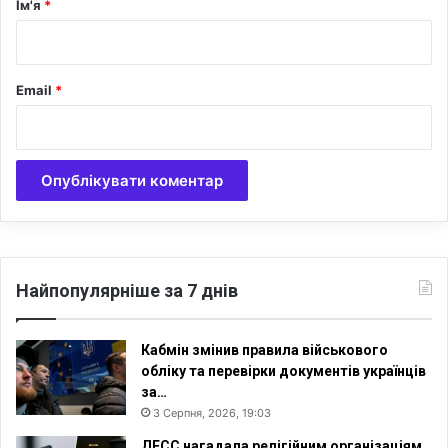
Ім'я
*
д
*
а
л
ь
Email
*
н
і
с
т
ю
з
а
ж
е
р
Найпопулярніше за 7 днів
т
в
у
Кабмін змінив правила військового
обліку та перевірки документів українців
за…
3 Серпня, 2026, 19:03
ДЕСС нагадала релігійним організаціям