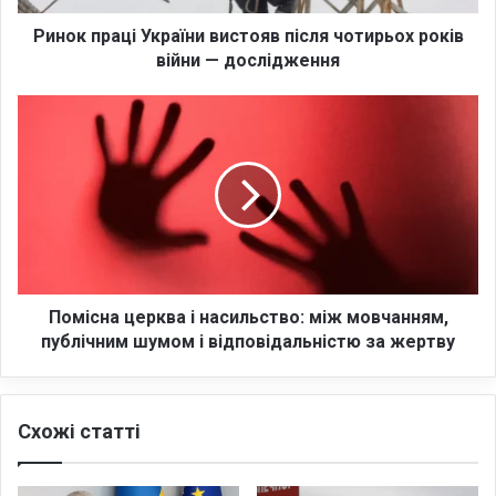
ц
і
Ринок праці України вистояв після чотирьох років
У
війни — дослідження
к
р
П
а
о
ї
м
н
і
и
с
в
н
и
а
с
ц
т
е
о
р
Помісна церква і насильство: між мовчанням,
я
к
публічним шумом і відповідальністю за жертву
в
в
п
а
і
і
Схожі статті
с
н
л
а
я
с