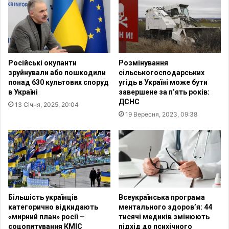
ч
и
о
л
т
ь
и
с
р
т
ь
в
Російські окупанти
Розмінування
о
о
зруйнували або пошкодили
сільськогосподарських
х
:
понад 630 культових споруд
угідь в Україні може бути
р
м
в Україні
завершене за п’ять років:
о
і
ДСНС
13 Січня, 2025, 20:04
к
ж
19 Вересня, 2023, 09:38
і
м
в
о
в
в
і
ч
й
а
н
н
и
н
—
я
Більшість українців
Всеукраїнська програма
д
м
категорично відкидають
ментального здоров’я: 44
о
«мирний план» росії —
тисячі медиків змінюють
,
соцопитування КМІС
підхід до психічного
с
п