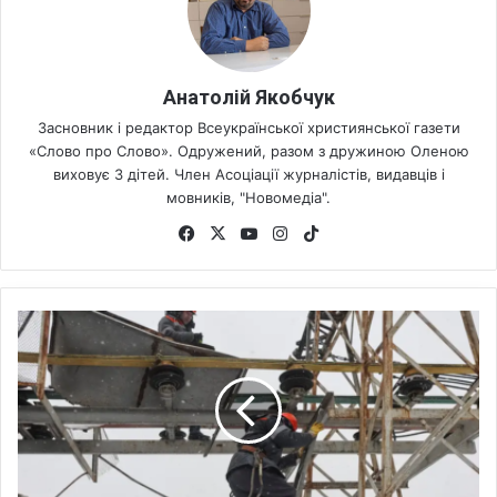
Анатолій Якобчук
Засновник і редактор Всеукраїнської християнської газети
«Слово про Слово». Одружений, разом з дружиною Оленою
виховує 3 дітей. Член Асоціації журналістів, видавців і
мовників, "Новомедіа".
Fa
X
Yo
Ins
Tik
ce
uT
tag
To
bo
ub
ra
k
ok
e
m
Р
и
н
о
к
п
р
а