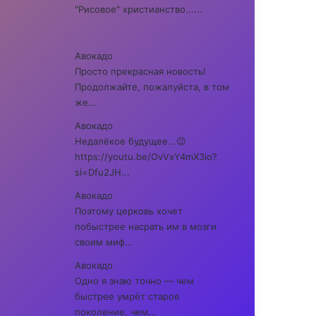
"Рисовое" христианство......
Авокадо
Просто прекрасная новость!
Продолжайте, пожалуйста, в том
же...
Авокадо
Недалёкое будущее...😉
https://youtu.be/OvVxY4mX3io?
si=Dfu2JH...
Авокадо
Поэтому церковь хочет
побыстрее насрать им в мозги
своим миф...
Авокадо
Одно я знаю точно — чем
быстрее умрёт старое
поколение, чем...