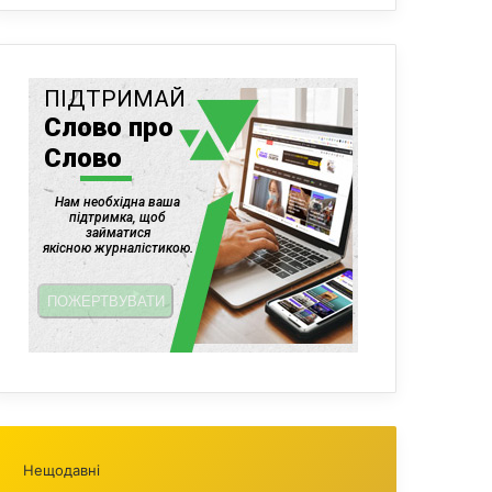
Нещодавні