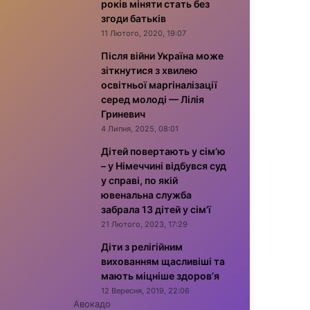
років міняти стать без
згоди батьків
11 Лютого, 2020, 19:07
Після війни Україна може
зіткнутися з хвилею
освітньої маргіналізації
серед молоді — Лілія
Гриневич
4 Липня, 2025, 08:01
Дітей повертають у сім’ю
– у Німеччині відбувся суд
у справі, по якій
ювенальна служба
забрала 13 дітей у сім’ї
21 Лютого, 2023, 17:29
Діти з релігійним
вихованням щасливіші та
мають міцніше здоров’я
12 Вересня, 2019, 22:06
Авокадо