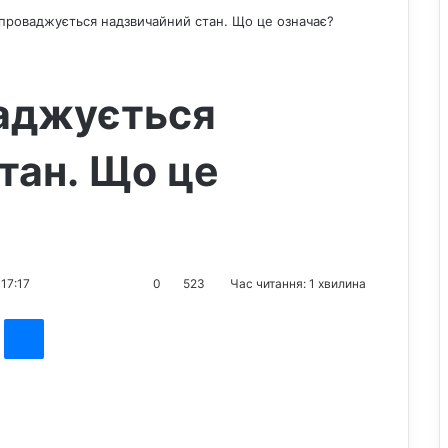
 впроваджується надзвичайний стан. Що це означає?
ваджується
тан. Що це
17:17
0
523
Час читання: 1 хвилина
st
Messenger