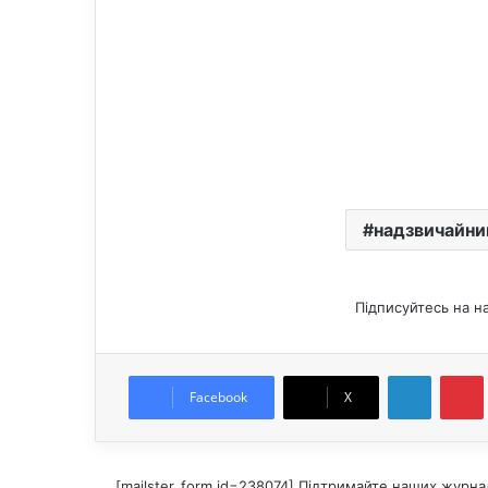
надзвичайни
Підписуйтесь на н
LinkedIn
Pintere
Facebook
X
[mailster_form id=238074] Підтримайте наших журнал