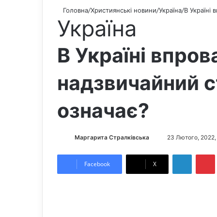
Головна
/
Християнські новини
/
Україна
/
В Україні
Україна
В Україні впро
надзвичайний с
означає?
Маргарита Стралківська
S
23 Лютого, 2022, 
e
LinkedIn
Pintere
n
Facebook
X
d
a
n
e