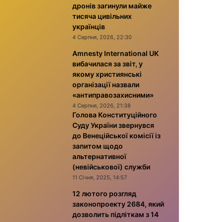
дронів загинули майже
тисяча цивільних
українців
4 Серпня, 2026, 22:30
Amnesty International UK
вибачилася за звіт, у
якому християнські
організації назвали
«антиправозахисними»
4 Серпня, 2026, 21:38
Голова Конституційного
Суду України звернувся
до Венеційської комісії із
запитом щодо
альтернативної
(невійськової) служби
11 Січня, 2025, 14:57
12 лютого розгляд
законопроекту 2684, який
дозволить підліткам з 14