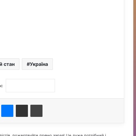
й стан
Україна
ас
st
Messenger
Поділитися електронною поштою
Друк
істів, пожертвуйте прямо зараз! Це дуже потрібний і