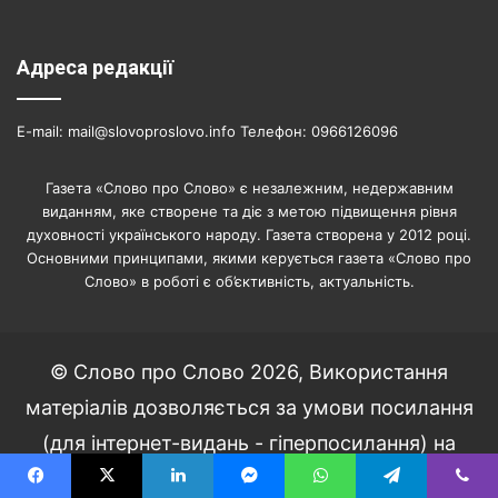
Адреса редакції
E-mail: mail@slovoproslovo.info Телефон: 0966126096
Газета «Слово про Слово» є незалежним, недержавним
виданням, яке створене та діє з метою підвищення рівня
духовності українського народу. Газета створена у 2012 році.
Основними принципами, якими керується газета «Слово про
Слово» в роботі є об’єктивність, актуальність.
© Слово про Слово 2026, Використання
матеріалів дозволяється за умови посилання
(для інтернет-видань - гіперпосилання) на
«Слово про Слово» не нижче третього абзацу.