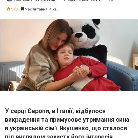
o
e
576
Час читання: 4 хв.
l
n
l
d
o
a
w
n
o
e
n
m
X
a
i
l
У серці Європи, в Італії, відбулося
викрадення та примусове утримання сина
в українській сім’ї Якушенко, що сталося
під виглядом захисту його інтересів