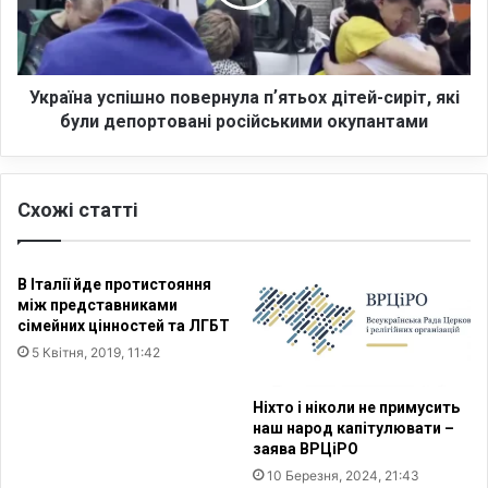
к
н
и
а
х
у
д
с
і
п
Україна успішно повернула пʼятьох дітей-сиріт, які
т
і
були депортовані російськими окупантами
е
ш
й
н
у
о
Схожі статті
с
п
п
о
і
в
ш
е
В Італії йде протистояння
н
р
між представниками
о
н
сімейних цінностей та ЛГБТ
п
у
5 Квітня, 2019, 11:42
о
л
в
а
Ніхто і ніколи не примусить
е
п
наш народ капітулювати –
р
ʼ
заява ВРЦіРО
н
я
10 Березня, 2024, 21:43
у
т