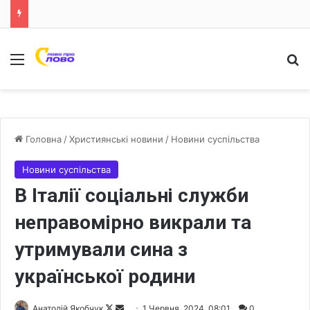
Меню
Ш
Головна
/
Християнські новини
/
Новини суспільства
Новини суспільства
В Італії соціальні служби
неправомірно викрали та
утримували сина з
української родини
Анатолій Якобчук
F
S
1 Червня, 2024, 08:01
0