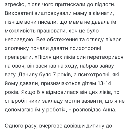
агресію, після чого притискали до підлоги.
Вихователі виштовхували маму з кімнати,
пізніше вони писали, що мама не давала їм
можливість працювати, хоч це було
неправдою. Без обстеження та огляду лікаря
хлопчику почали давати психотропні
препарати. «Після цих ліків син перетворився
на овоч, він засинав на ходу, набрав зайву
вагу. Данилу було 7 років, а психотропні, які
йому давали, призначаються дітям 13-14
років. Якщо б я відмовилася він цих ліків, то
співробітники закладу могли заявити, що я не
допомагаю їм у роботі», – розповідає Анна.
Одного разу, вчергове довівши дитину до