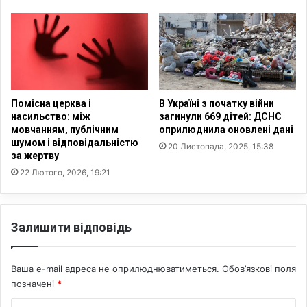
т
ь
о
о
з
х
Р
д
о
і
с
т
і
е
Помісна церква і
В Україні з початку війни
ї
й
насильство: між
загинули 669 дітей: ДСНС
,
-
мовчанням, публічним
оприлюднила оновлені дані
з
с
шумом і відповідальністю
20 Листопада, 2025, 15:38
а
за жертву
и
с
р
22 Лютого, 2026, 19:21
л
і
о
т
в
,
Залишити відповідь
а
я
м
к
и
і
Ваша e-mail адреса не оприлюднюватиметься.
Обов’язкові поля
д
б
позначені
*
и
у
т
л