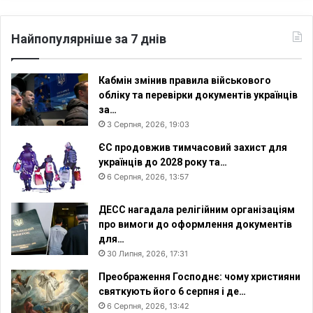
м
и
о
Найпопулярніше за 7 днів
к
у
п
Кабмін змінив правила військового
а
обліку та перевірки документів українців
н
за…
т
3 Серпня, 2026, 19:03
а
ЄС продовжив тимчасовий захист для
м
українців до 2028 року та…
и
6 Серпня, 2026, 13:57
ДЕСС нагадала релігійним організаціям
про вимоги до оформлення документів
для…
30 Липня, 2026, 17:31
Преображення Господнє: чому християни
святкують його 6 серпня і де…
6 Серпня, 2026, 13:42