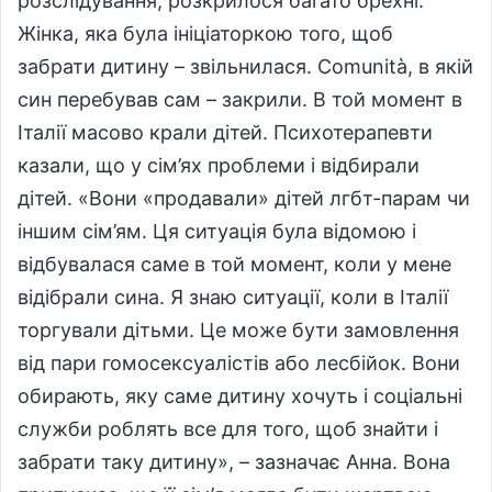
розслідування, розкрилося багато брехні.
Жінка, яка була ініціаторкою того, щоб
забрати дитину – звільнилася. Comunità, в якій
син перебував сам – закрили. В той момент в
Італії масово крали дітей. Психотерапевти
казали, що у сім’ях проблеми і відбирали
дітей. «Вони «продавали» дітей лгбт-парам чи
іншим сім’ям. Ця ситуація була відомою і
відбувалася саме в той момент, коли у мене
відібрали сина. Я знаю ситуації, коли в Італії
торгували дітьми. Це може бути замовлення
від пари гомосексуалістів або лесбійок. Вони
обирають, яку саме дитину хочуть і соціальні
служби роблять все для того, щоб знайти і
забрати таку дитину», – зазначає Анна. Вона