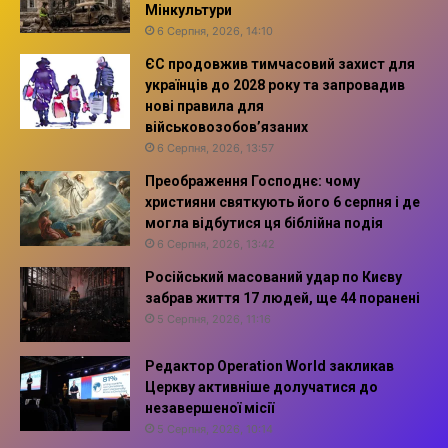
Мінкультури
6 Серпня, 2026, 14:10
ЄС продовжив тимчасовий захист для
українців до 2028 року та запровадив
нові правила для
військовозобов’язаних
6 Серпня, 2026, 13:57
Преображення Господнє: чому
християни святкують його 6 серпня і де
могла відбутися ця біблійна подія
6 Серпня, 2026, 13:42
Російський масований удар по Києву
забрав життя 17 людей, ще 44 поранені
5 Серпня, 2026, 11:16
Редактор Operation World закликав
Церкву активніше долучатися до
незавершеної місії
5 Серпня, 2026, 10:14