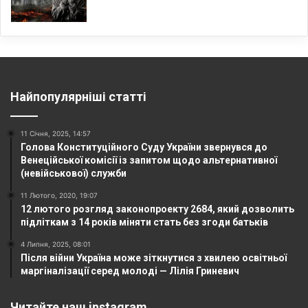
Найпопулярніші статті
11 Січня, 2025, 14:57
Голова Конституційного Суду України звернувся до
Венеційської комісії із запитом щодо альтернативної
(невійськової) служби
11 Лютого, 2020, 19:07
12 лютого розгляд законопроекту 2684, який дозволить
підліткам з 14 років міняти стать без згоди батьків
4 Липня, 2025, 08:01
Після війни Україна може зіткнутися з хвилею освітньої
маргіналізації серед молоді — Лілія Гриневич
Читайте наш instagram