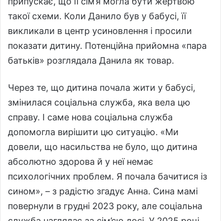
припускає, що її сім’я могла бути жертвою
такої схеми. Коли Данило був у бабусі, її
викликали в центр усиновлення і просили
показати дитину. Потенційна прийомна «пара
батьків» розглядала Данила як товар.
Через те, що дитина почала жити у бабусі,
змінилася соціальна служба, яка вела цю
справу. І саме нова соціальна служба
допомогла вирішити цю ситуацію. «Ми
довели, що насильства не було, що дитина
абсолютно здорова й у неї немає
психологічних проблем. Я почала бачитися із
сином», – з радістю згадує Анна. Сина мамі
повернули в грудні 2023 року, але соціальна
служба наглядає за сім’єю досі. У 2025 році