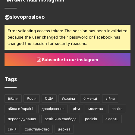
@slovoproslovo
Error validating access token: The session has been invalidated
because the user changed their password or Facebook has
changed the session for security reasons.
Subscribe to our instagram
Tags
Біблія
Росія
США
Україна
біженці
війна
війна в Україні
дослідження
діти
молитва
освіта
переслідування
релігійна свобода
релігія
смерть
сім'я
християнство
церква