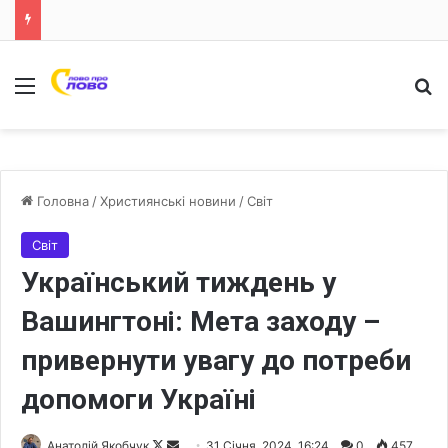
Меню
Ш
Головна
/
Християнські новини
/
Світ
Світ
Український тиждень у
Вашингтоні: Мета заходу –
привернути увагу до потреби
допомоги Україні
Анатолій Якобчук
F
S
31 Січня, 2024, 16:24
0
457