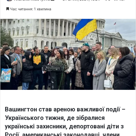
o
e
Час читання: 1 хвилина
l
n
l
d
o
a
w
n
o
e
n
m
X
a
i
l
Вашингтон став ареною важливої події –
Українського тижня, де зібралися
українські захисники, депортовані діти з
Росії, американські законодавці, члени