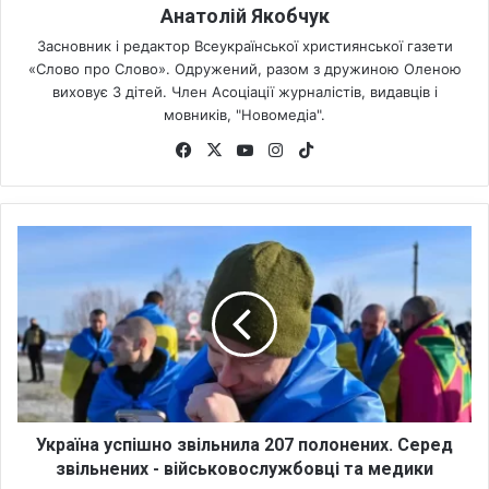
Анатолій Якобчук
Засновник і редактор Всеукраїнської християнської газети
«Слово про Слово». Одружений, разом з дружиною Оленою
виховує 3 дітей. Член Асоціації журналістів, видавців і
мовників, "Новомедіа".
Fa
X
Yo
Ins
Tik
ce
uT
tag
To
bo
ub
ra
k
ok
e
m
У
к
р
а
ї
н
а
у
с
п
Україна успішно звільнила 207 полонених. Серед
і
звільнених - військовослужбовці та медики