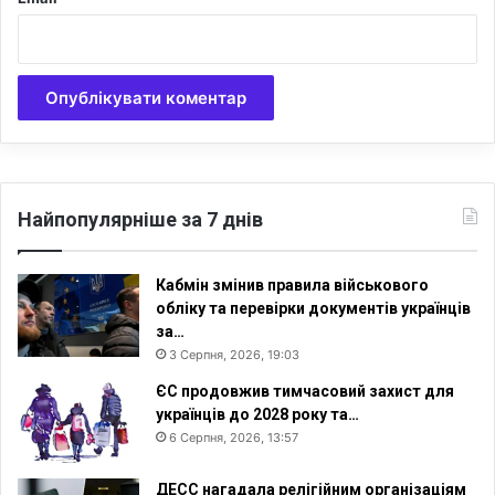
и
и
к
г
и
р
и
в
е
н
ь
-
Ш
Найпопулярніше за 7 днів
м
и
г
Кабмін змінив правила військового
а
обліку та перевірки документів українців
л
за…
ь
3 Серпня, 2026, 19:03
ЄС продовжив тимчасовий захист для
українців до 2028 року та…
6 Серпня, 2026, 13:57
ДЕСС нагадала релігійним організаціям