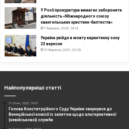
У Росії прокуратура вимагає заборонити
діяльність «Міжнародного союзу
євангельських християн-баптистів»
7 Березня, 2026, 19:14
Україна увійде в жовту карантинну зону
23 вересня
21 Вересня, 2021, 22:29
Найпопулярніші статті
11 Січня, 2025, 14:57
Голова Конституційного Суду України звернувся до
Венеційської комісії із запитом щодо альтернативної
(невійськової) служби
11 Лютого, 2020, 19:07