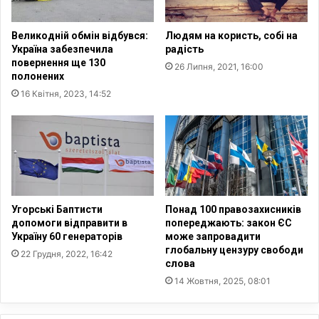
и
н
х
и
Великодній обмін відбувся:
Людям на користь, собі на
.
в
Україна забезпечила
радість
С
і
повернення ще 130
26 Липня, 2021, 16:00
е
д
полонених
р
р
16 Квітня, 2023, 14:52
е
о
д
с
з
і
в
й
і
с
л
ь
ь
к
н
о
Угорські Баптисти
Понад 100 правозахисників
е
ї
допомоги відправити в
попереджають: закон ЄС
н
а
Україну 60 генераторів
може запровадити
и
глобальну цензуру свободи
г
22 Грудня, 2022, 16:42
слова
х
р
-
е
14 Жовтня, 2025, 08:01
в
с
і
і