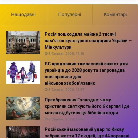
Нещодавні
Популярні
Коментарі
Росія пошкодила майже 2 тисячі
пам’яток культурної спадщини України —
Мінкультури
6 Серпня, 2026, 14:10
ЄС продовжив тимчасовий захист для
українців до 2028 року та запровадив
нові правила для
військовозобов’язаних
6 Серпня, 2026, 13:57
Преображення Господнє: чому
християни святкують його 6 серпня і де
могла відбутися ця біблійна подія
6 Серпня, 2026, 13:42
Російський масований удар по Києву
забрав життя 17 людей, ще 44 поранені