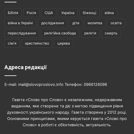
Біблія
Росія
США
Україна
біженці
війна
війна в Україні
дослідження
діти
молитва
освіта
переслідування
релігійна свобода
релігія
смерть
сім'я
християнство
церква
Адреса редакції
E-mail: mail@slovoproslovo.info Телефон: 0966126096
Газета «Слово про Слово» є незалежним, недержавним
виданням, яке створене та діє з метою підвищення рівня
духовності українського народу. Газета створена у 2012 році.
Основними принципами, якими керується газета «Слово про
Слово» в роботі є об’єктивність, актуальність.