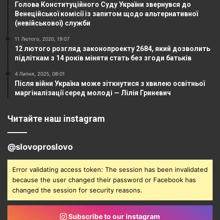
Голова Конституційного Суду України звернувся до
Венеційської комісії із запитом щодо альтернативної
(невійськової) служби
11 Лютого, 2020, 19:07
12 лютого розгляд законопроекту 2684, який дозволить
підліткам з 14 років міняти стать без згоди батьків
4 Липня, 2025, 08:01
Після війни Україна може зіткнутися з хвилею освітньої
маргіналізації серед молоді — Лілія Гриневич
Читайте наш instagram
@slovoproslovo
Error validating access token: The session has been invalidated
because the user changed their password or Facebook has
changed the session for security reasons.
Subscribe to our instagram