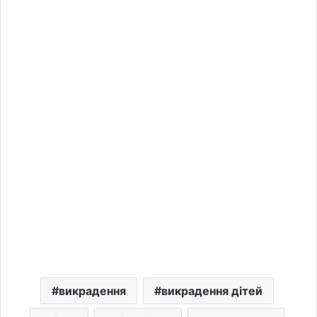
викрадення
викрадення дітей