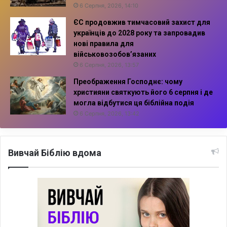
6 Серпня, 2026, 14:10
ЄС продовжив тимчасовий захист для
українців до 2028 року та запровадив
нові правила для
військовозобов’язаних
6 Серпня, 2026, 13:57
Преображення Господнє: чому
християни святкують його 6 серпня і де
могла відбутися ця біблійна подія
6 Серпня, 2026, 13:42
Вивчай Біблію вдома