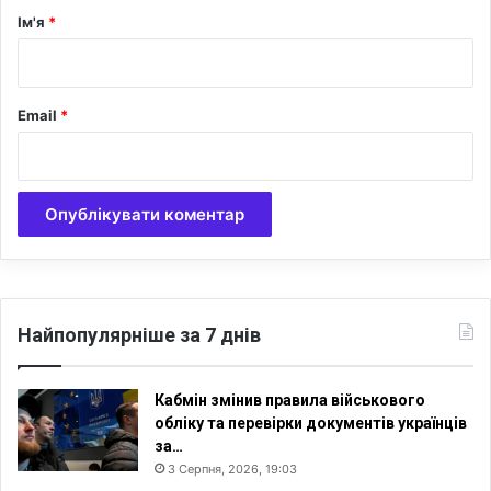
і
р
Ім'я
*
в
*
Email
*
Найпопулярніше за 7 днів
Кабмін змінив правила військового
обліку та перевірки документів українців
за…
3 Серпня, 2026, 19:03