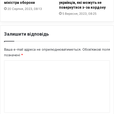
г
міністра оборони
українців, які можуть не
к
повернутися з-за кордону
у
о
20 Серпня, 2023, 08:13
д
ї
5 Вересня, 2023, 08:25
л
м
я
о
м
в
Залишити відповідь
і
и
л
ь
Ваша e-mail адреса не оприлюднюватиметься.
Обов’язкові поля
й
позначені
*
о
н
К
і
о
в
у
м
к
е
р
а
н
ї
т
н
ц
а