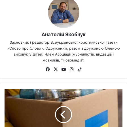
Анатолій Якобчук
Засновник і редактор Всеукраїнської християнської газети
«Слово про Слово». Одружений, разом з дружиною Оленою
виховує 3 дітей. Член Асоціації журналістів, видавців і
мовників, "Новомедіа".
Fa
X
Yo
Ins
Tik
ce
uT
tag
To
bo
ub
ra
k
ok
e
m
З
а
б
л
о
к