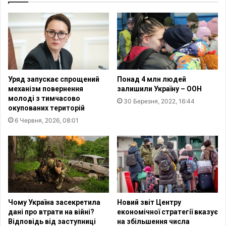
у
р
п
а
:
м
Р
у
о
з
с
в
і
и
Уряд запускає спрощений
Понад 4 млн людей
я
в
механізм повернення
залишили Україну – ООН
о
ч
молоді з тимчасово
30 Березня, 2022, 16:44
б
е
окупованих територій
м
н
6 Червня, 2026, 08:01
е
н
ж
я
у
а
є
н
д
г
о
л
п
і
о
й
Чому Україна засекретила
Новий звіт Центру
м
с
дані про втрати на війні?
економічної стратегії вказує
о
ь
Відповідь від заступниці
на збільшення числа