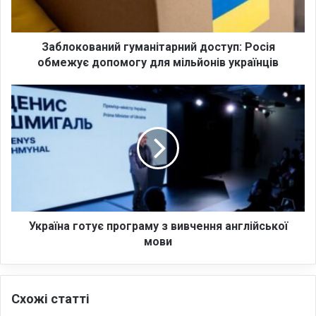
о
в
а
н
Заблокований гуманітарний доступ: Росія
и
обмежує допомогу для мільйонів українців
й
г
У
у
к
м
р
а
а
н
ї
і
н
т
а
а
г
р
о
н
т
Україна готує програму з вивчення англійської
и
у
мови
й
є
д
п
о
р
Схожі статті
с
о
т
г