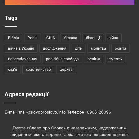
Tags
Біблія
Росія
США
Україна
біженці
війна
війна в Україні
дослідження
діти
молитва
освіта
переслідування
релігійна свобода
релігія
смерть
сім'я
християнство
церква
Адреса редакції
E-mail: mail@slovoproslovo.info Телефон: 0966126096
Газета «Слово про Слово» є незалежним, недержавним
виданням, яке створене та діє з метою підвищення рівня