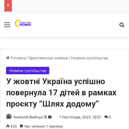
Меню
Ш
Головна
/
Християнські новини
/
Новини суспільства
Новини суспільства
У жовтні Україна успішно
повернула 17 дітей в рамках
проєкту “Шлях додому”
Анатолій Якобчук
F
S
1 Листопада, 2023, 16:57
0
o
e
425
Час читання: 1 хвилина