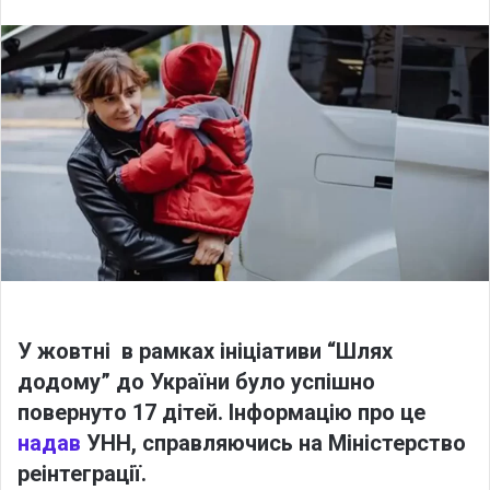
l
n
l
d
o
a
w
n
o
e
n
m
X
a
i
l
У жовтні в рамках ініціативи “Шлях
додому” до України було успішно
повернуто 17 дітей. Інформацію про це
надав
УНН, справляючись на Міністерство
реінтеграції.