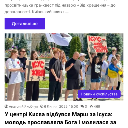
просвітницька гра-квест під назвою «Від хрещення – до
державності. Київський шлях».…
Детальніше
Новини суспільства
Анатолій Якобчук
6 Липня, 2025, 15:00
0
469
У центрі Києва відбувся Марш за Ісуса:
молодь прославляла Бога і молилася за