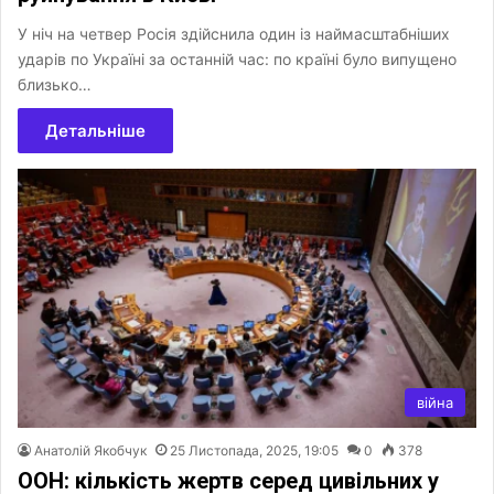
У ніч на четвер Росія здійснила один із наймасштабніших
ударів по Україні за останній час: по країні було випущено
близько…
Детальніше
війна
Анатолій Якобчук
25 Листопада, 2025, 19:05
0
378
ООН: кількість жертв серед цивільних у