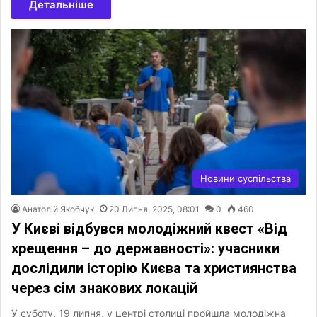
Детальніше
Новини суспільства
Анатолій Якобчук
20 Липня, 2025, 08:01
0
460
У Києві відбувся молодіжний квест «Від
хрещення – до державності»: учасники
дослідили історію Києва та християнства
через сім знакових локацій
У суботу, 19 липня, у центрі столиці пройшла молодіжна