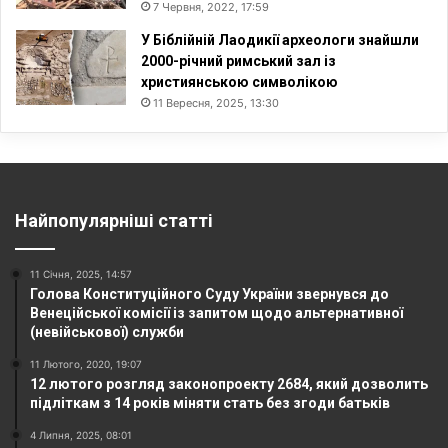
7 Червня, 2022, 17:59
У Біблійній Лаодикії археологи знайшли
2000-річний римський зал із
християнською символікою
11 Вересня, 2025, 13:30
Найпопулярніші статті
11 Січня, 2025, 14:57
Голова Конституційного Суду України звернувся до
Венеційської комісії із запитом щодо альтернативної
(невійськової) служби
11 Лютого, 2020, 19:07
12 лютого розгляд законопроекту 2684, який дозволить
підліткам з 14 років міняти стать без згоди батьків
4 Липня, 2025, 08:01