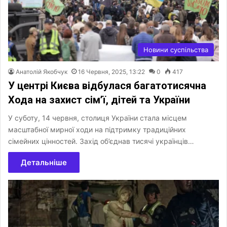
Новини суспільства
Анатолій Якобчук
16 Червня, 2025, 13:22
0
417
У центрі Києва відбулася багатотисячна
Хода на захист сім’ї, дітей та України
У суботу, 14 червня, столиця України стала місцем
масштабної мирної ходи на підтримку традиційних
сімейних цінностей. Захід об’єднав тисячі українців…
Детальніше