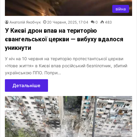
війна
Анатолій Якобчук
20 Червня, 2025, 17:04
0
483
У Києві дрон впав на територію
євангельської церкви — вибуху вдалося
уникнути
У ніч на 10 червня на територію протестантської церкви
«Нове життя» в Києві впав російський безпілотник, збитий
українською ППО. Попри…
Детальніше