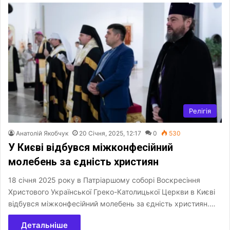
Релігія
Анатолій Якобчук
20 Січня, 2025, 12:17
0
530
У Києві відбувся міжконфесійний
молебень за єдність християн
18 січня 2025 року в Патріаршому соборі Воскресіння
Христового Української Греко-Католицької Церкви в Києві
відбувся міжконфесійний молебень за єдність християн.…
Детальніше