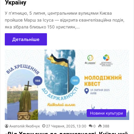
Україну
У п’ятницю, 5 липня, центральними вулицями Києва
пройшов Марш за Ісуса — відкрита євангелізаційна подія,
яка зібрала близько 150 християн,…
Детальніше
Новини культури
Анатолій Якобчук
27 Червня, 2025, 13:30
0
388