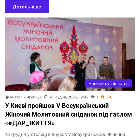
Детальніше
Новини суспільства
Анатолій Якобчук
14 Грудня, 2025, 19:42
0
536
У Києві пройшов V Всеукраїнський
Жіночий Молитовний сніданок під гаслом
«#ДАР_ЖИТТЯ»
13 грудня у столиці відбувся V Всеукраїнський Жіночий