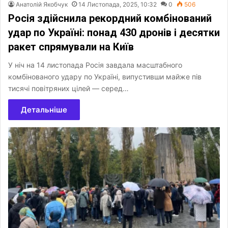
Анатолій Якобчук
14 Листопада, 2025, 10:32
0
506
Росія здійснила рекордний комбінований
удар по Україні: понад 430 дронів і десятки
ракет спрямували на Київ
У ніч на 14 листопада Росія завдала масштабного
комбінованого удару по Україні, випустивши майже пів
тисячі повітряних цілей — серед…
Детальніше