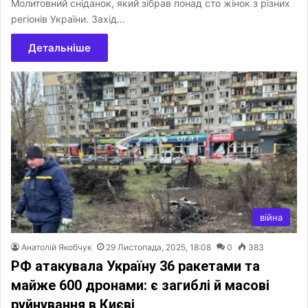
Молитовний сніданок, який зібрав понад сто жінок з різних
регіонів України. Захід…
Детальніше
війна
Анатолій Якобчук
29 Листопада, 2025, 18:08
0
383
РФ атакувала Україну 36 ракетами та
майже 600 дронами: є загиблі й масові
руйнування в Києві