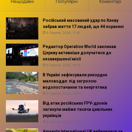
Нещодавні
Популярні
Коментарі
Російський масований удар по Києву
забрав життя 17 людей, ще 44 поранені
5 Серпня, 2026, 11:16
Редактор Operation World закликав
Церкву активніше долучатися до
незавершеної місії
5 Серпня, 2026, 10:14
В Україні зафіксували рекордне
маловоддя: під загрозою
водопостачання та енергетика
5 Серпня, 2026, 08:01
Від атак російських FPV-дронів
загинули майже тисяча цивільних
українців
4 Серпня, 2026, 22:30
Amnesty International UK вибачилася за