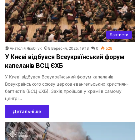
Баптисти
Анатолій Якобчук
8 Вересня, 2025, 19:18
0
528
У Києві відбувся Всеукраїнський форум
капеланів ВСЦ ЄХБ
У Києві відбувся Всеукраїнський форум капеланів
Всеукраїнського союзу церков євангельських християн-
баптистів (ВСЦ ЄХБ). Захід пройшов у храмі в самому
центрі…
Детальніше