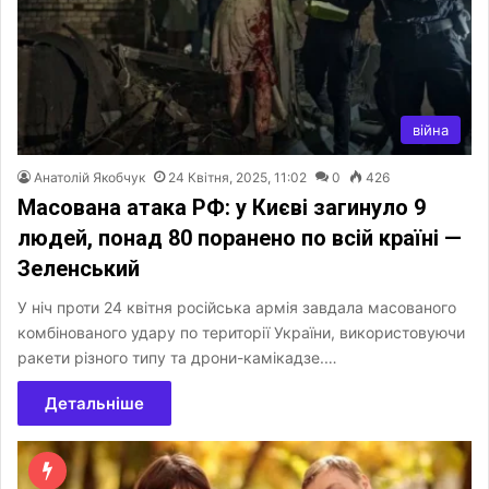
війна
Анатолій Якобчук
24 Квітня, 2025, 11:02
0
426
Масована атака РФ: у Києві загинуло 9
людей, понад 80 поранено по всій країні —
Зеленський
У ніч проти 24 квітня російська армія завдала масованого
комбінованого удару по території України, використовуючи
ракети різного типу та дрони-камікадзе.…
Детальніше