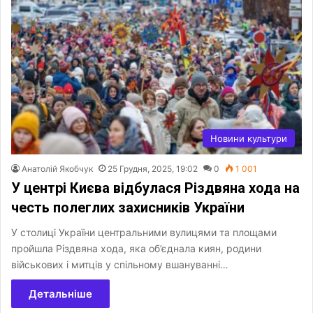
Новини культури
Анатолій Якобчук
25 Грудня, 2025, 19:02
0
1 001
У центрі Києва відбулася Різдвяна хода на
честь полеглих захисників України
У столиці України центральними вулицями та площами
пройшла Різдвяна хода, яка об’єднала киян, родини
військових і митців у спільному вшануванні…
Детальніше