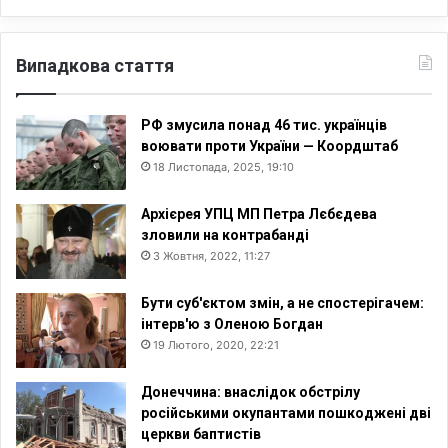
Випадкова стаття
РФ змусила понад 46 тис. українців
воювати проти України — Коордштаб
18 Листопада, 2025, 19:10
Архієрея УПЦ МП Петра Лєбєдева
зловили на контрабанді
3 Жовтня, 2022, 11:27
Бути суб'єктом змін, а не спостерігачем:
інтерв'ю з Оленою Богдан
19 Лютого, 2020, 22:21
Донеччина: внаслідок обстрілу
російськими окупантами пошкоджені дві
церкви баптистів