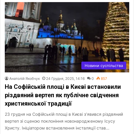
Новини суспільства
Анатолій Якобчук
24 Грудня, 2025, 14:16
0
857
На Софійській площі в Києві встановили
різдвяний вертеп як публічне свідчення
християнської традиції
23 грудня на Софійській площі в Києві з’явився різдвяний
вертеп зі сценою поклоніння новонародженому Ісусу
Христу. Ініціатором встановлення інсталяції став…