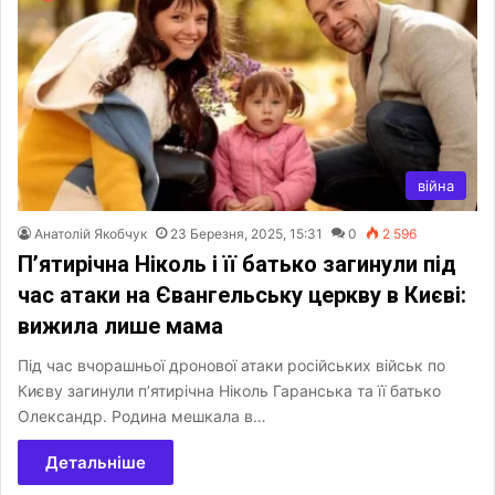
війна
Анатолій Якобчук
23 Березня, 2025, 15:31
0
2 596
П’ятирічна Ніколь і її батько загинули під
час атаки на Євангельську церкву в Києві:
вижила лише мама
Під час вчорашньої дронової атаки російських військ по
Києву загинули п’ятирічна Ніколь Гаранська та її батько
Олександр. Родина мешкала в…
Детальніше