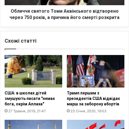
о
в
т
я
Обличчя святого Томи Аквінського відтворено
е
т
через 750 років, а причина його смерті розкрита
с
о
т
г
у
о
в
Схожі статті
Т
а
о
л
м
и
и
п
А
р
к
о
в
т
і
и
н
США: в школах дітей
Трамп першим з
у
с
змушують писати "немає
президентів США відвідає
ч
ь
бога, окрім Аллаха"
марш за заборону абортів
а
к
27 Травня, 2019, 21:47
23 Січня, 2020, 19:03
с
о
т
г
і
о