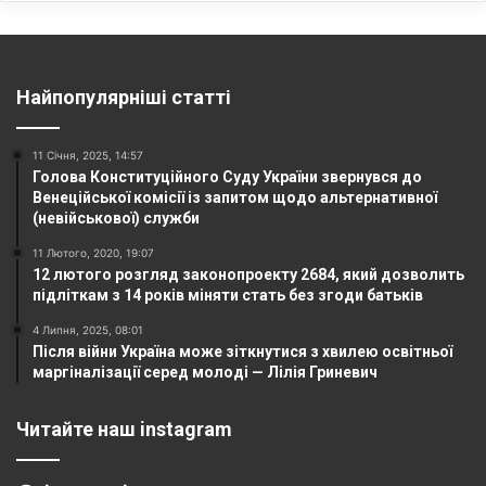
Найпопулярніші статті
11 Січня, 2025, 14:57
Голова Конституційного Суду України звернувся до
Венеційської комісії із запитом щодо альтернативної
(невійськової) служби
11 Лютого, 2020, 19:07
12 лютого розгляд законопроекту 2684, який дозволить
підліткам з 14 років міняти стать без згоди батьків
4 Липня, 2025, 08:01
Після війни Україна може зіткнутися з хвилею освітньої
маргіналізації серед молоді — Лілія Гриневич
Читайте наш instagram