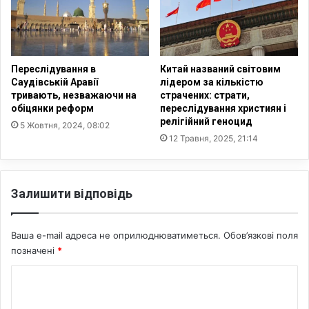
р
в
о
і
с
д
і
т
й
в
Переслідування в
Китай названий світовим
с
о
Саудівській Аравії
лідером за кількістю
ь
р
тривають, незважаючи на
страчених: страти,
к
е
обіцянки реформ
переслідування християн і
и
релігійний геноцид
н
5 Жовтня, 2024, 08:02
х
о
12 Травня, 2025, 21:14
п
ч
а
е
с
р
Залишити відповідь
т
е
о
з
р
7
Ваша e-mail адреса не оприлюднюватиметься.
Обов’язкові поля
і
5
позначені
*
в
0
у
р
К
Н
о
а
о
к
ц