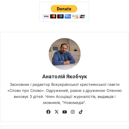
Анатолій Якобчук
Засновник і редактор Всеукраїнської християнської газети
«Слово про Слово». Одружений, разом з дружиною Оленою
виховує 3 дітей. Член Асоціації журналістів, видавців і
мовників, "Новомедіа".
Fa
X
Yo
Ins
Tik
ce
uT
tag
To
bo
ub
ra
k