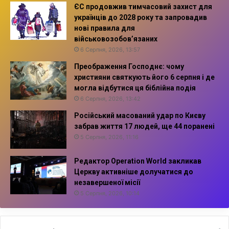
ЄС продовжив тимчасовий захист для
українців до 2028 року та запровадив
нові правила для
військовозобов’язаних
6 Серпня, 2026, 13:57
Преображення Господнє: чому
християни святкують його 6 серпня і де
могла відбутися ця біблійна подія
6 Серпня, 2026, 13:42
Російський масований удар по Києву
забрав життя 17 людей, ще 44 поранені
5 Серпня, 2026, 11:16
Редактор Operation World закликав
Церкву активніше долучатися до
незавершеної місії
5 Серпня, 2026, 10:14