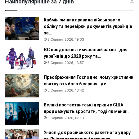
Найпопулярніше за 7 днів
с
о
н
з
і
к
Кабмін змінив правила військового
д
р
обліку та перевірки документів українців
а
и
за…
н
т
3 Серпня, 2026, 19:03
к
а
ЄС продовжив тимчасовий захист для
у
українців до 2028 року та…
С
Ш
6 Серпня, 2026, 13:57
А
Преображення Господнє: чому християни
святкують його 6 серпня і де…
6 Серпня, 2026, 13:42
Великі протестантські церкви у США
продовжують зростати, тоді як менші…
3 Серпня, 2026, 08:01
Унаслідок російського ракетного удару
на Дніпропетровщині загинула