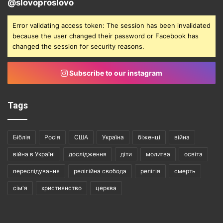
@slovoproslovo
Error validating access token: The session has been invalidated
because the user changed their password or Facebook has
changed the session for security reasons.
Subscribe to our instagram
Tags
Біблія
Росія
США
Україна
біженці
війна
війна в Україні
дослідження
діти
молитва
освіта
переслідування
релігійна свобода
релігія
смерть
сім'я
християнство
церква