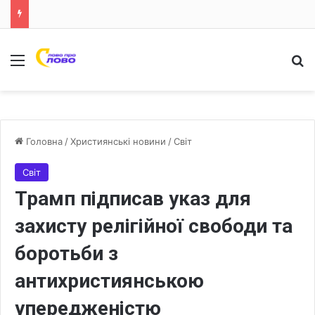
Меню
Ш
Головна
/
Християнські новини
/
Світ
Світ
Трамп підписав указ для
захисту релігійної свободи та
боротьби з
антихристиянською
упередженістю