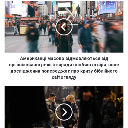
ok
e
m
А
м
е
р
и
к
а
н
ц
і
Американці масово відмовляються від
м
організованої релігії заради особистої віри: нове
а
дослідження попереджає про кризу біблійного
с
світогляду
о
в
В
о
е
в
л
і
и
д
к
м
д
о
е