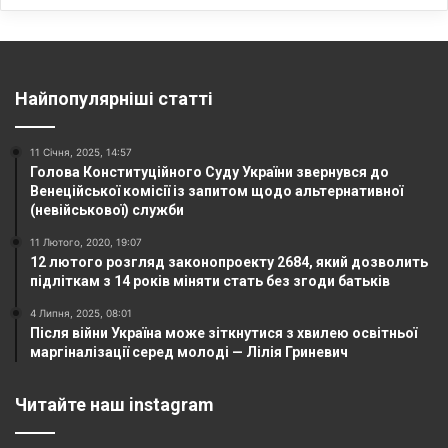
Найпопулярніші статті
11 Січня, 2025, 14:57
Голова Конституційного Суду України звернувся до
Венеційської комісії із запитом щодо альтернативної
(невійськової) служби
11 Лютого, 2020, 19:07
12 лютого розгляд законопроекту 2684, який дозволить
підліткам з 14 років міняти стать без згоди батьків
4 Липня, 2025, 08:01
Після війни Україна може зіткнутися з хвилею освітньої
маргіналізації серед молоді — Лілія Гриневич
Читайте наш instagram