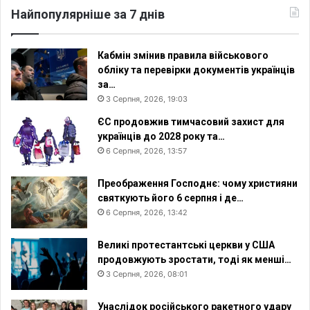
н
Найпопулярніше за 7 днів
я
п
о
Кабмін змінив правила військового
п
обліку та перевірки документів українців
е
за…
р
3 Серпня, 2026, 19:03
е
д
ЄС продовжив тимчасовий захист для
ж
українців до 2028 року та…
а
6 Серпня, 2026, 13:57
є
п
Преображення Господнє: чому християни
р
святкують його 6 серпня і де…
о
6 Серпня, 2026, 13:42
к
р
Великі протестантські церкви у США
и
продовжують зростати, тоді як менші…
з
3 Серпня, 2026, 08:01
у
б
Унаслідок російського ракетного удару