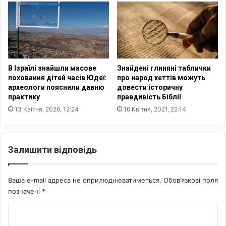
н
р
о
м
ї
у
р
є
е
р
л
е
і
л
В Ізраїлі знайшли масове
Знайдені глиняні таблички
г
і
поховання дітей часів Юдеї:
про народ хеттів можуть
і
г
археологи пояснили давню
довести історичну
ї
практику
правдивість Біблії
і
з
й
13 Квітня, 2026, 12:24
16 Квітня, 2021, 22:14
а
н
р
і
а
н
Залишити відповідь
д
а
и
с
о
т
Ваша e-mail адреса не оприлюднюватиметься.
Обов’язкові поля
с
р
о
позначені
*
о
б
ї
К
и
у
с
о
к