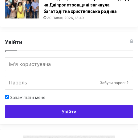
і
на Дніпропетровщині загинула
б
багатодітна християнська родина
л
30 Липня, 2026, 18:49
і
й
н
о
Увійти
г
о
с
в
і
т
Забули пароль?
о
г
л
Запам'ятати мене
я
д
Увійти
у