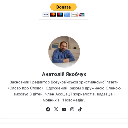
Анатолій Якобчук
Засновник і редактор Всеукраїнської християнської газети
«Слово про Слово». Одружений, разом з дружиною Оленою
виховує 3 дітей. Член Асоціації журналістів, видавців і
мовників, "Новомедіа".
Fa
X
Yo
Ins
Tik
ce
uT
tag
To
bo
ub
ra
k