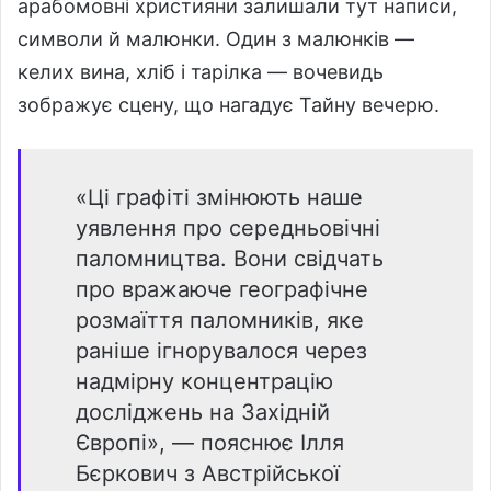
арабомовні християни залишали тут написи,
символи й малюнки. Один з малюнків —
келих вина, хліб і тарілка — вочевидь
зображує сцену, що нагадує Тайну вечерю.
«Ці графіті змінюють наше
уявлення про середньовічні
паломництва. Вони свідчать
про вражаюче географічне
розмаїття паломників, яке
раніше ігнорувалося через
надмірну концентрацію
досліджень на Західній
Європі», — пояснює Ілля
Бєркович з Австрійської