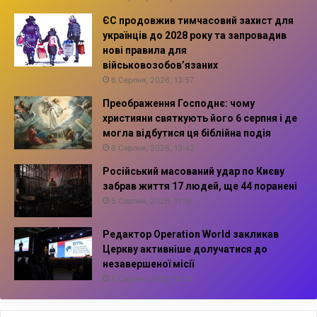
ЄС продовжив тимчасовий захист для
українців до 2028 року та запровадив
нові правила для
військовозобов’язаних
6 Серпня, 2026, 13:57
Преображення Господнє: чому
християни святкують його 6 серпня і де
могла відбутися ця біблійна подія
6 Серпня, 2026, 13:42
Російський масований удар по Києву
забрав життя 17 людей, ще 44 поранені
5 Серпня, 2026, 11:16
Редактор Operation World закликав
Церкву активніше долучатися до
незавершеної місії
5 Серпня, 2026, 10:14