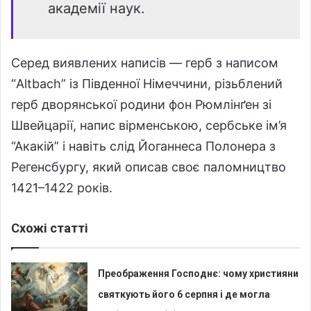
академії наук.
Серед виявлених написів — герб з написом
“Altbach” із Південної Німеччини, різьблений
герб дворянської родини фон Рюмлінґен зі
Швейцарії, напис вірменською, сербське ім’я
“Акакій” і навіть слід Йоганнеса Полонера з
Регенсбургу, який описав своє паломництво
1421–1422 років.
Схожі статті
Преображення Господнє: чому християни
святкують його 6 серпня і де могла