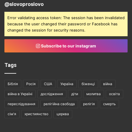
@slovoproslovo
Error validating access token: The session has been invalidated
because the user changed their password or Facebook has
changed the session for security reasons.
Subscribe to our instagram
Tags
Біблія
Росія
США
Україна
біженці
війна
війна в Україні
дослідження
діти
молитва
освіта
переслідування
релігійна свобода
релігія
смерть
сім'я
християнство
церква