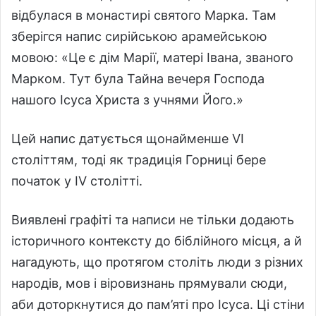
відбулася в монастирі святого Марка. Там
зберігся напис сирійською арамейською
мовою: «Це є дім Марії, матері Івана, званого
Марком. Тут була Тайна вечеря Господа
нашого Ісуса Христа з учнями Його.»
Цей напис датується щонайменше VI
століттям, тоді як традиція Горниці бере
початок у IV столітті.
Виявлені графіті та написи не тільки додають
історичного контексту до біблійного місця, а й
нагадують, що протягом століть люди з різних
народів, мов і віровизнань прямували сюди,
аби доторкнутися до пам’яті про Ісуса. Ці стіни