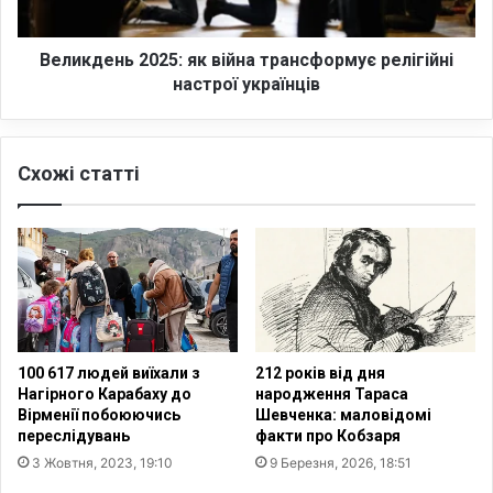
в
н
л
ь
я
2
Великдень 2025: як війна трансформує релігійні
ю
0
настрої українців
т
2
ь
5
с
:
я
Схожі статті
я
в
к
і
в
д
і
о
й
р
н
г
а
а
т
н
р
100 617 людей виїхали з
212 років від дня
і
а
Нагірного Карабаху до
народження Тараса
з
н
Вірменії побоюючись
Шевченка: маловідомі
о
с
переслідувань
факти про Кобзаря
в
ф
3 Жовтня, 2023, 19:10
9 Березня, 2026, 18:51
а
о