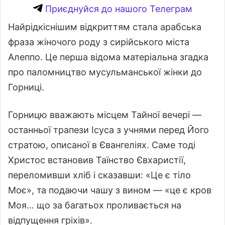
Приєднуйся до нашого Телеграм
Найрідкіснішим відкриттям стала арабська
фраза жіночого роду з сирійського міста
Алеппо. Це перша відома матеріальна згадка
про паломництво мусульманської жінки до
Горниці.
Горницю вважають місцем Тайної вечері —
останньої трапези Ісуса з учнями перед Його
стратою, описаної в Євангеліях. Саме тоді
Христос встановив Таїнство Євхаристії,
переломивши хліб і сказавши: «Це є тіло
Моє», та подаючи чашу з вином — «це є кров
Моя… що за багатьох проливається на
відпущення гріхів».