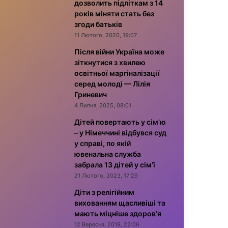
дозволить підліткам з 14
років міняти стать без
згоди батьків
11 Лютого, 2020, 19:07
Після війни Україна може
зіткнутися з хвилею
освітньої маргіналізації
серед молоді — Лілія
Гриневич
4 Липня, 2025, 08:01
Дітей повертають у сім’ю
– у Німеччині відбувся суд
у справі, по якій
ювенальна служба
забрала 13 дітей у сім’ї
21 Лютого, 2023, 17:29
Діти з релігійним
вихованням щасливіші та
мають міцніше здоров’я
12 Вересня, 2019, 22:06