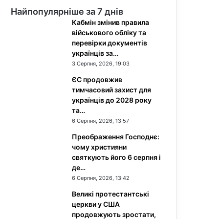
Найпопулярніше за 7 днів
Кабмін змінив правила
військового обліку та
перевірки документів
українців за…
3 Серпня, 2026, 19:03
ЄС продовжив
тимчасовий захист для
українців до 2028 року
та…
6 Серпня, 2026, 13:57
Преображення Господнє:
чому християни
святкують його 6 серпня і
де…
6 Серпня, 2026, 13:42
Великі протестантські
церкви у США
продовжують зростати,