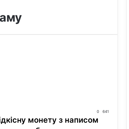
раму
0
641
ідкісну монету з написом