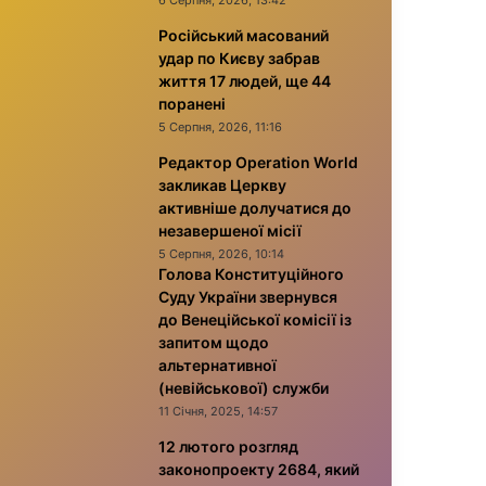
6 Серпня, 2026, 13:42
Російський масований
удар по Києву забрав
життя 17 людей, ще 44
поранені
5 Серпня, 2026, 11:16
Редактор Operation World
закликав Церкву
активніше долучатися до
незавершеної місії
5 Серпня, 2026, 10:14
Голова Конституційного
Суду України звернувся
до Венеційської комісії із
запитом щодо
альтернативної
(невійськової) служби
11 Січня, 2025, 14:57
12 лютого розгляд
законопроекту 2684, який