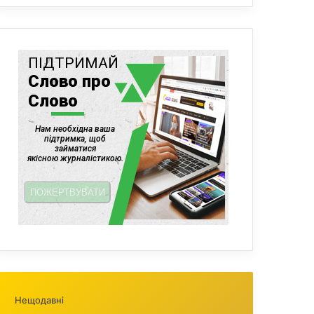
Нещодавні