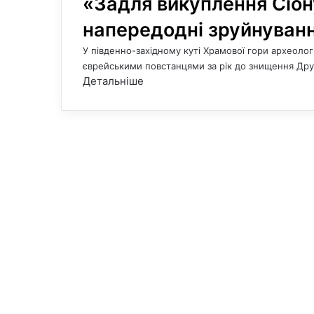
«Задля викуплення Сіон
напередодні зруйнуван
У південно-західному куті Храмової гори археоло
єврейськими повстанцями за рік до знищення Др
Детальніше