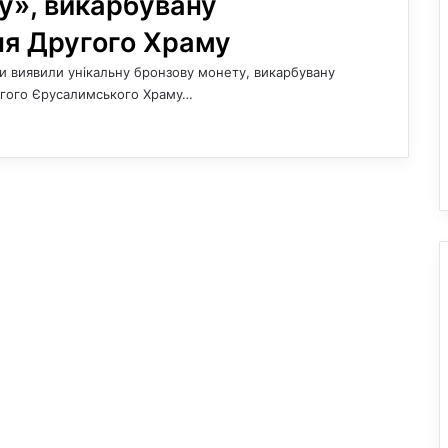
у», викарбувану
ня Другого Храму
ги виявили унікальну бронзову монету, викарбувану
угого Єрусалимського Храму…