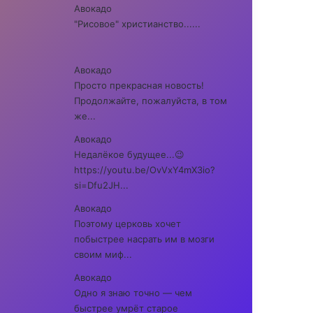
Авокадо
"Рисовое" христианство......
Авокадо
Просто прекрасная новость!
Продолжайте, пожалуйста, в том
же...
Авокадо
Недалёкое будущее...😉
https://youtu.be/OvVxY4mX3io?
si=Dfu2JH...
Авокадо
Поэтому церковь хочет
побыстрее насрать им в мозги
своим миф...
Авокадо
Одно я знаю точно — чем
быстрее умрёт старое