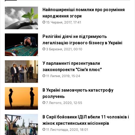
Найпоширеніші помилки про розуміння
народження згори
15 Червня, 2017, 17:41
Релігійні діячі не підтримують
легалізацію ігрового бізнесу в Україні
3 Березня, 2021, 00:10
У парламенті презентували
законопроекти "Сім'я плюс"
11 Липня, 2019, 15:24
В Україні замовчують катастрофу
розлучень
7 Лютого, 2020, 12:55
В Сирії бойовики ІДІЛ вбили 11 чоловіків і
жінок християнських місіонерів
11 Листопада, 2020, 18:01