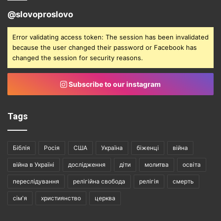
@slovoproslovo
Error validating access token: The session has been invalidated
because the user changed their password or Facebook has
changed the session for security reasons.
Subscribe to our instagram
Tags
Біблія
Росія
США
Україна
біженці
війна
війна в Україні
дослідження
діти
молитва
освіта
переслідування
релігійна свобода
релігія
смерть
сім'я
християнство
церква