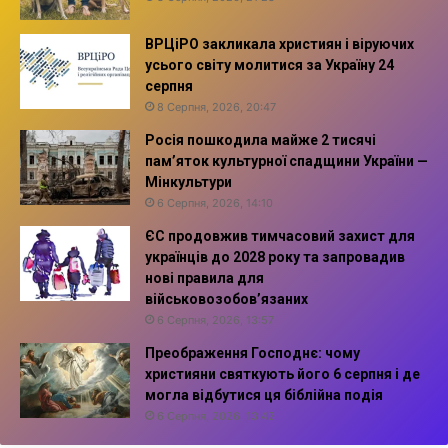
ВРЦіРО закликала християн і віруючих
усього світу молитися за Україну 24
серпня
8 Серпня, 2026, 20:47
Росія пошкодила майже 2 тисячі
пам’яток культурної спадщини України —
Мінкультури
6 Серпня, 2026, 14:10
ЄС продовжив тимчасовий захист для
українців до 2028 року та запровадив
нові правила для
військовозобов’язаних
6 Серпня, 2026, 13:57
Преображення Господнє: чому
християни святкують його 6 серпня і де
могла відбутися ця біблійна подія
6 Серпня, 2026, 13:42