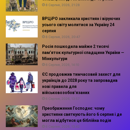
8 Серпня, 2026, 21:28
ВРЦіРО закликала християн і віруючих
усього світу молитися за Україну 24
серпня
8 Серпня, 2026, 20:47
Росія пошкодила майже 2 тисячі
пам’яток культурної спадщини України —
Мінкультури
6 Серпня, 2026, 14:10
ЄС продовжив тимчасовий захист для
українців до 2028 року та запровадив
нові правила для
військовозобов’язаних
6 Серпня, 2026, 13:57
Преображення Господнє: чому
християни святкують його 6 серпня і де
могла відбутися ця біблійна подія
6 Серпня, 2026, 13:42