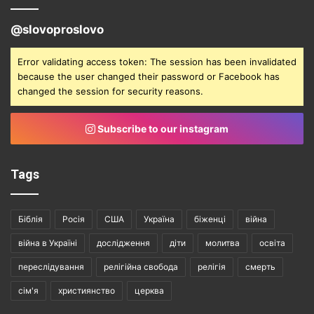
@slovoproslovo
Error validating access token: The session has been invalidated
because the user changed their password or Facebook has
changed the session for security reasons.
Subscribe to our instagram
Tags
Біблія
Росія
США
Україна
біженці
війна
війна в Україні
дослідження
діти
молитва
освіта
переслідування
релігійна свобода
релігія
смерть
сім'я
християнство
церква