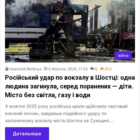
війна
Анатолій Якобчук
4 Жовтня, 2025, 17:22
0
503
Російський удар по вокзалу в Шостці: одна
людина загинула, серед поранених — діти.
Місто без світла, газу і води
4 жовтня 2025 року російська армія здійснила черговий
воєнний злочин, завдавши подвійного удару по
залізничному вокзалу міста Шостка на Сумщині.…
Детальніше