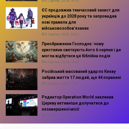
6 Серпня, 2026, 14:10
ЄС продовжив тимчасовий захист для
українців до 2028 року та запровадив
нові правила для
військовозобов’язаних
6 Серпня, 2026, 13:57
Преображення Господнє: чому
християни святкують його 6 серпня і де
могла відбутися ця біблійна подія
6 Серпня, 2026, 13:42
Російський масований удар по Києву
забрав життя 17 людей, ще 44 поранені
5 Серпня, 2026, 11:16
Редактор Operation World закликав
Церкву активніше долучатися до
незавершеної місії
5 Серпня, 2026, 10:14