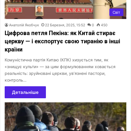
Світ
Анатолій Якобчук
22 Березня, 2025, 15:52
0
450
Цифрова петля Пекіна: як Китай стирає
церкву — і експортує свою тиранію в інші
країни
Комуністична партія Китаю (КПК) хизується тим, як
«знищує культи» — за цим формулюванням ховається
реальність: зруйновані церкви, ув’язнені пастори,
контроль…
Детальніше