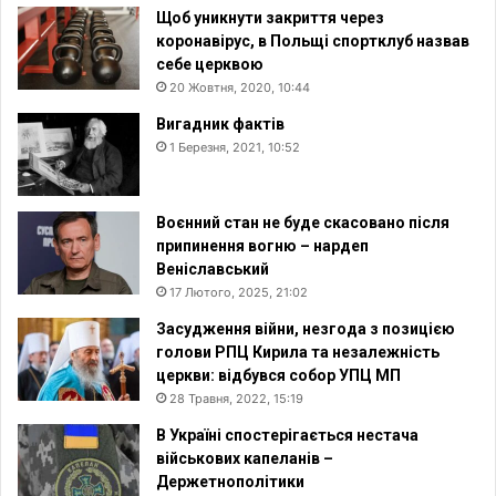
Щоб уникнути закриття через
коронавірус, в Польщі спортклуб назвав
себе церквою
20 Жовтня, 2020, 10:44
Вигадник фактів
1 Березня, 2021, 10:52
Воєнний стан не буде скасовано після
припинення вогню – нардеп
Веніславський
17 Лютого, 2025, 21:02
Засудження війни, незгода з позицією
голови РПЦ Кирила та незалежність
церкви: відбувся собор УПЦ МП
28 Травня, 2022, 15:19
В Україні спостерігається нестача
військових капеланів –
Держетнополітики