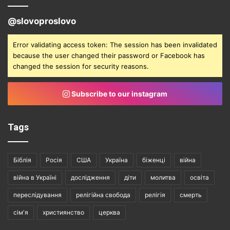
@slovoproslovo
Error validating access token: The session has been invalidated
because the user changed their password or Facebook has
changed the session for security reasons.
Subscribe to our instagram
Tags
Біблія
Росія
США
Україна
біженці
війна
війна в Україні
дослідження
діти
молитва
освіта
переслідування
релігійна свобода
релігія
смерть
сім'я
християнство
церква