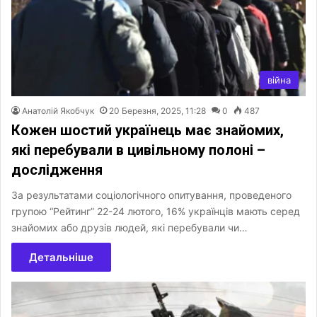
війна
Анатолій Якобчук
20 Березня, 2025, 11:28
0
487
Кожен шостий українець має знайомих,
які перебували в цивільному полоні –
дослідження
За результатами соціологічного опитування, проведеного
групою “Рейтинг” 22-24 лютого, 16% українців мають серед
знайомих або друзів людей, які перебували чи…
Детальніше