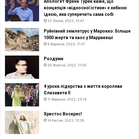
Апологет Френк Турек каже, що
концепція «відносної істини» є хибною
ідеєю, яка суперечить сама собі
22 Липня, 2022, 13:47
Руйнівний землетрус у Марокко: Більше
1000 жертв та хаос у Марракеші
9 Вересня, 2023, 17:07
Роздуми
26 Жовтня, 2022, 17:05
4 уроки лідерства з життя королеви
Єлизавети II
11 Вересня, 2022, 23:14
Христос Воскрес!
14 Квітня, 2023, 13:39