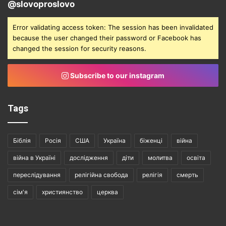
@slovoproslovo
Error validating access token: The session has been invalidated
because the user changed their password or Facebook has
changed the session for security reasons.
Subscribe to our instagram
Tags
Біблія
Росія
США
Україна
біженці
війна
війна в Україні
дослідження
діти
молитва
освіта
переслідування
релігійна свобода
релігія
смерть
сім'я
християнство
церква