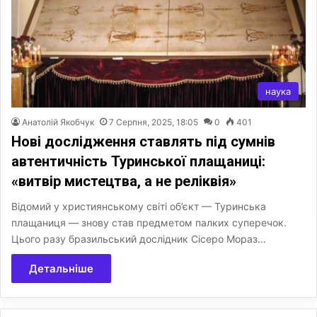
наука
Анатолій Якобчук
7 Серпня, 2025, 18:05
0
401
Нові дослідження ставлять під сумнів
автентичність Туринської плащаниці:
«витвір мистецтва, а не реліквія»
Відомий у християнському світі об’єкт — Туринська
плащаниця — знову став предметом палких суперечок.
Цього разу бразильський дослідник Сісеро Мораз…
Детальніше