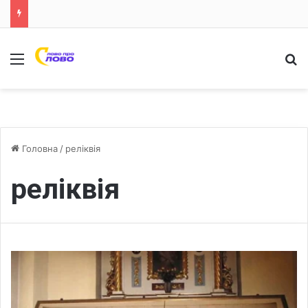
Меню
Ш
Головна
/
реліквія
реліквія