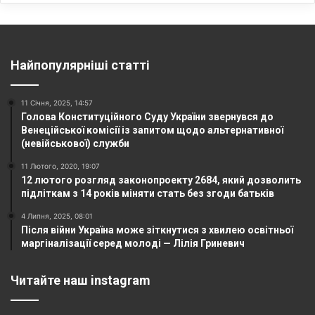
Найпопулярніші статті
11 Січня, 2025, 14:57
Голова Конституційного Суду України звернувся до
Венеційської комісії із запитом щодо альтернативної
(невійськової) служби
11 Лютого, 2020, 19:07
12 лютого розгляд законопроекту 2684, який дозволить
підліткам з 14 років міняти стать без згоди батьків
4 Липня, 2025, 08:01
Після війни Україна може зіткнутися з хвилею освітньої
маргіналізації серед молоді — Лілія Гриневич
Читайте наш instagram