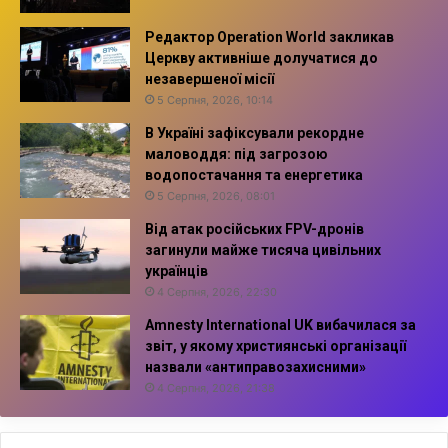
Редактор Operation World закликав
Церкву активніше долучатися до
незавершеної місії
5 Серпня, 2026, 10:14
В Україні зафіксували рекордне
маловоддя: під загрозою
водопостачання та енергетика
5 Серпня, 2026, 08:01
Від атак російських FPV-дронів
загинули майже тисяча цивільних
українців
4 Серпня, 2026, 22:30
Amnesty International UK вибачилася за
звіт, у якому християнські організації
назвали «антиправозахисними»
4 Серпня, 2026, 21:38