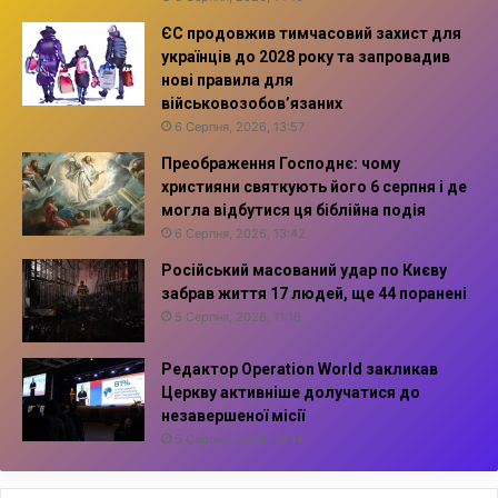
ЄС продовжив тимчасовий захист для
українців до 2028 року та запровадив
нові правила для
військовозобов’язаних
6 Серпня, 2026, 13:57
Преображення Господнє: чому
християни святкують його 6 серпня і де
могла відбутися ця біблійна подія
6 Серпня, 2026, 13:42
Російський масований удар по Києву
забрав життя 17 людей, ще 44 поранені
5 Серпня, 2026, 11:16
Редактор Operation World закликав
Церкву активніше долучатися до
незавершеної місії
5 Серпня, 2026, 10:14