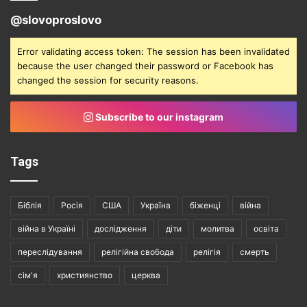
@slovoproslovo
Error validating access token: The session has been invalidated
because the user changed their password or Facebook has
changed the session for security reasons.
Subscribe to our instagram
Tags
Біблія
Росія
США
Україна
біженці
війна
війна в Україні
дослідження
діти
молитва
освіта
переслідування
релігійна свобода
релігія
смерть
сім'я
християнство
церква