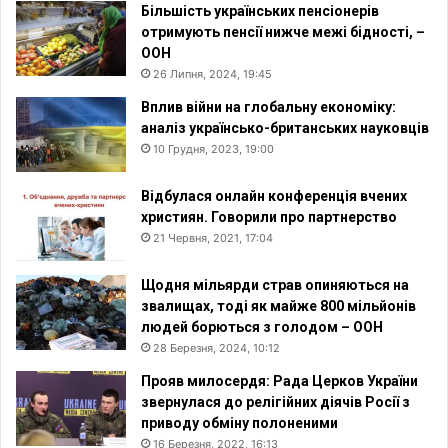
Більшість українських пенсіонерів
отримують пенсії нижче межі бідності, –
ООН
26 Липня, 2024, 19:45
Вплив війни на глобальну економіку:
аналіз українсько-британських науковців
10 Грудня, 2023, 19:00
Відбулася онлайн конференція вчених
християн. Говорили про партнерство
21 Червня, 2021, 17:04
Щодня мільярди страв опиняються на
звалищах, тоді як майже 800 мільйонів
людей борються з голодом – ООН
28 Березня, 2024, 10:12
Прояв милосердя: Рада Церков України
звернулася до релігійних діячів Росії з
приводу обміну полоненими
16 Березня, 2022, 16:13