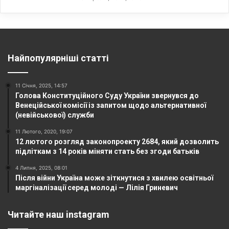
Найпопулярніші статті
11 Січня, 2025, 14:57
Голова Конституційного Суду України звернувся до
Венеційської комісії із запитом щодо альтернативної
(невійськової) служби
11 Лютого, 2020, 19:07
12 лютого розгляд законопроекту 2684, який дозволить
підліткам з 14 років міняти стать без згоди батьків
4 Липня, 2025, 08:01
Після війни Україна може зіткнутися з хвилею освітньої
маргіналізації серед молоді — Лілія Гриневич
Читайте наш instagram