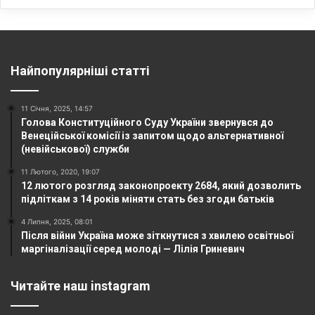
Найпопулярніші статті
11 Січня, 2025, 14:57
Голова Конституційного Суду України звернувся до
Венеційської комісії із запитом щодо альтернативної
(невійськової) служби
11 Лютого, 2020, 19:07
12 лютого розгляд законопроекту 2684, який дозволить
підліткам з 14 років міняти стать без згоди батьків
4 Липня, 2025, 08:01
Після війни Україна може зіткнутися з хвилею освітньої
маргіналізації серед молоді — Лілія Гриневич
Читайте наш instagram