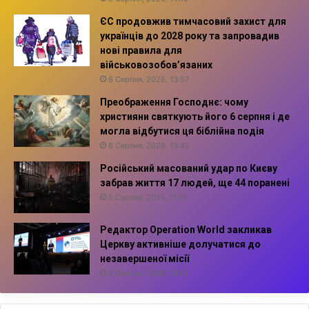
ЄС продовжив тимчасовий захист для
українців до 2028 року та запровадив
нові правила для
військовозобов’язаних
6 Серпня, 2026, 13:57
Преображення Господнє: чому
християни святкують його 6 серпня і де
могла відбутися ця біблійна подія
6 Серпня, 2026, 13:42
Російський масований удар по Києву
забрав життя 17 людей, ще 44 поранені
5 Серпня, 2026, 11:16
Редактор Operation World закликав
Церкву активніше долучатися до
незавершеної місії
5 Серпня, 2026, 10:14