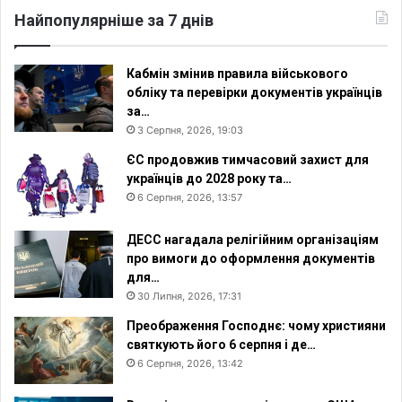
к
Найпопулярніше за 7 днів
:
Кабмін змінив правила військового
обліку та перевірки документів українців
за…
3 Серпня, 2026, 19:03
ЄС продовжив тимчасовий захист для
українців до 2028 року та…
6 Серпня, 2026, 13:57
ДЕСС нагадала релігійним організаціям
про вимоги до оформлення документів
для…
30 Липня, 2026, 17:31
Преображення Господнє: чому християни
святкують його 6 серпня і де…
6 Серпня, 2026, 13:42