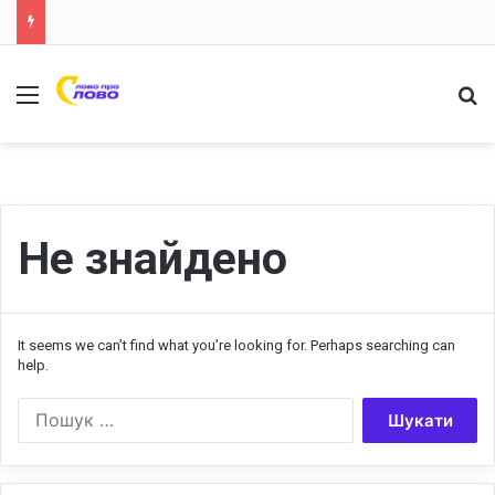
Меню
Ш
Не знайдено
It seems we can’t find what you’re looking for. Perhaps searching can
help.
П
о
ш
у