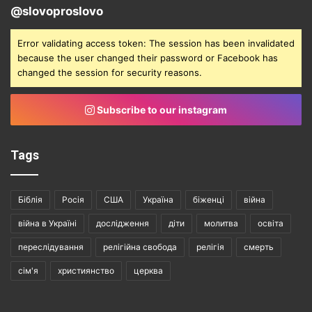
@slovoproslovo
Error validating access token: The session has been invalidated
because the user changed their password or Facebook has
changed the session for security reasons.
Subscribe to our instagram
Tags
Біблія
Росія
США
Україна
біженці
війна
війна в Україні
дослідження
діти
молитва
освіта
переслідування
релігійна свобода
релігія
смерть
сім'я
християнство
церква