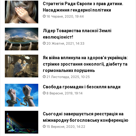
Стратегія Ради Європи з прав дитини.
Насадження гендерної політики
16 Червня, 2020, 19:44
Лідер Товариства пласкої Землі
еволюціоніст!
20 Жовтня, 2021, 14:33
Як війна вплинула на здоров’я українців:
стрімке зростання онкології, діабету та
гормональних порушень
21 Листопада, 2025, 10:25
Свобода громадян і безсилля влади
8 Вересня, 2019, 19:14
Сьогодні завершується реєстрація на
міжнародну богословську конференцію
15 Вересня, 2020, 14:22