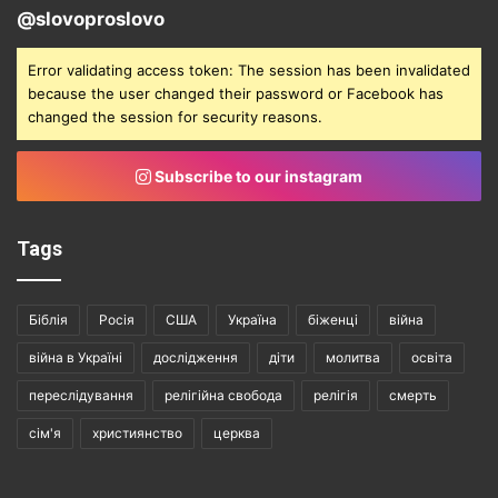
@slovoproslovo
Error validating access token: The session has been invalidated
because the user changed their password or Facebook has
changed the session for security reasons.
Subscribe to our instagram
Tags
Біблія
Росія
США
Україна
біженці
війна
війна в Україні
дослідження
діти
молитва
освіта
переслідування
релігійна свобода
релігія
смерть
сім'я
християнство
церква