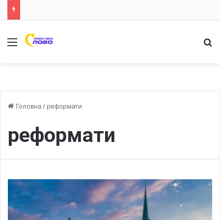
Меню
Ш
Головна
/
реформати
реформати