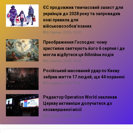
ЄС продовжив тимчасовий захист для
українців до 2028 року та запровадив
нові правила для
військовозобов’язаних
6 Серпня, 2026, 13:57
Преображення Господнє: чому
християни святкують його 6 серпня і де
могла відбутися ця біблійна подія
6 Серпня, 2026, 13:42
Російський масований удар по Києву
забрав життя 17 людей, ще 44 поранені
5 Серпня, 2026, 11:16
Редактор Operation World закликав
Церкву активніше долучатися до
незавершеної місії
5 Серпня, 2026, 10:14