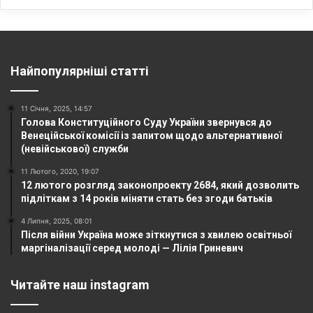
Найпопулярніші статті
11 Січня, 2025, 14:57
Голова Конституційного Суду України звернувся до
Венеційської комісії із запитом щодо альтернативної
(невійськової) служби
11 Лютого, 2020, 19:07
12 лютого розгляд законопроекту 2684, який дозволить
підліткам з 14 років міняти стать без згоди батьків
4 Липня, 2025, 08:01
Після війни Україна може зіткнутися з хвилею освітньої
маргіналізації серед молоді — Лілія Гриневич
Читайте наш instagram