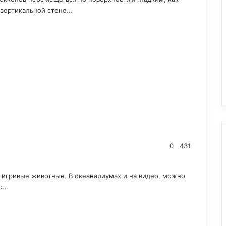
 вертикальной стене…
0
431
 игривые животные. В океанариумах и на видео, можно
ео…