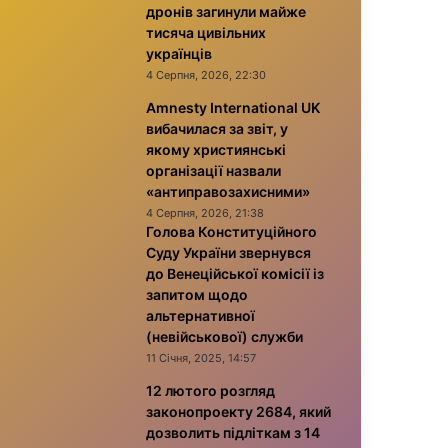
дронів загинули майже
тисяча цивільних
українців
4 Серпня, 2026, 22:30
Amnesty International UK
вибачилася за звіт, у
якому християнські
організації назвали
«антиправозахисними»
4 Серпня, 2026, 21:38
Голова Конституційного
Суду України звернувся
до Венеційської комісії із
запитом щодо
альтернативної
(невійськової) служби
11 Січня, 2025, 14:57
12 лютого розгляд
законопроекту 2684, який
дозволить підліткам з 14