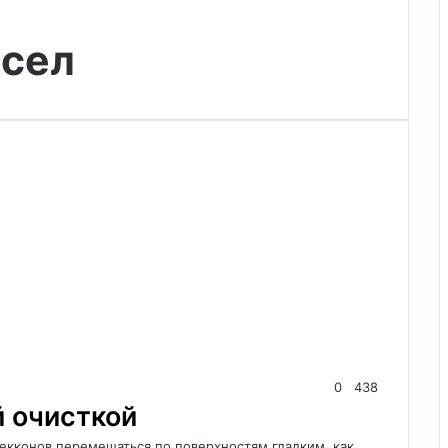
сел
0
438
й очисткой
екконов перемещаться по поверхностям гладким, как