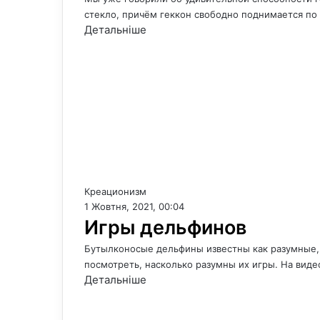
стекло, причём геккон свободно поднимается по
Детальніше
Креационизм
1 Жовтня, 2021, 00:04
Игры дельфинов
Бутылконосые дельфины известны как разумные,
посмотреть, насколько разумны их игры. На вид
Детальніше