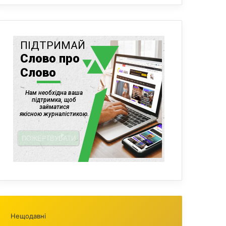
Нещодавні