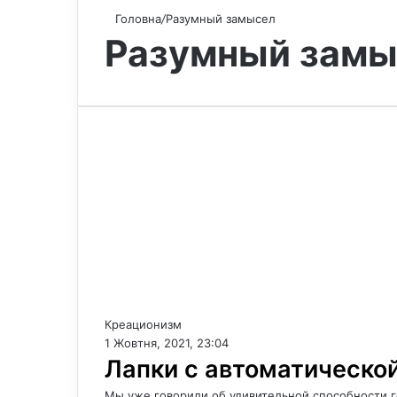
Головна
/
Разумный замысел
Разумный замы
Креационизм
1 Жовтня, 2021, 23:04
Лапки с автоматическо
Мы уже говорили об удивительной способности г