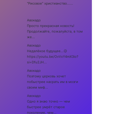
"Рисовое" христианство......
Авокадо
Просто прекрасная новость!
Продолжайте, пожалуйста, в том
же...
Авокадо
Недалёкое будущее...😉
https://youtu.be/OvVxY4mX3io?
si=Dfu2JH...
Авокадо
Поэтому церковь хочет
побыстрее насрать им в мозги
своим миф...
Авокадо
Одно я знаю точно — чем
быстрее умрёт старое
поколение, чем...