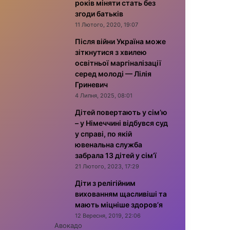
років міняти стать без
згоди батьків
11 Лютого, 2020, 19:07
Після війни Україна може
зіткнутися з хвилею
освітньої маргіналізації
серед молоді — Лілія
Гриневич
4 Липня, 2025, 08:01
Дітей повертають у сім’ю
– у Німеччині відбувся суд
у справі, по якій
ювенальна служба
забрала 13 дітей у сім’ї
21 Лютого, 2023, 17:29
Діти з релігійним
вихованням щасливіші та
мають міцніше здоров’я
12 Вересня, 2019, 22:06
Авокадо