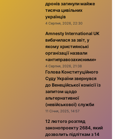
дронів загинули майже
тисяча цивільних
українців
4 Серпня, 2026, 22:30
Amnesty International UK
вибачилася за звіт, у
якому християнські
організації назвали
«антиправозахисними»
4 Серпня, 2026, 21:38
Голова Конституційного
Суду України звернувся
до Венеційської комісії із
запитом щодо
альтернативної
(невійськової) служби
11 Січня, 2025, 14:57
12 лютого розгляд
законопроекту 2684, який
дозволить підліткам з 14