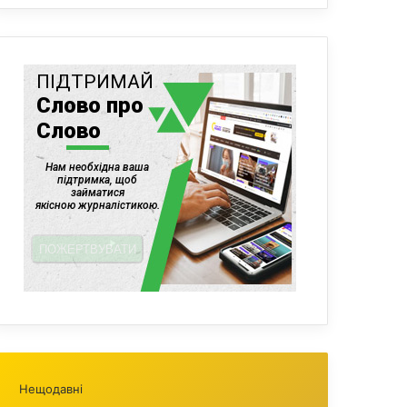
Нещодавні