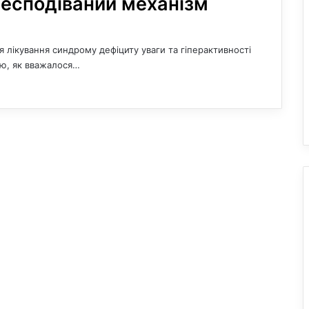
несподіваний механізм
ля лікування синдрому дефіциту уваги та гіперактивності
ю, як вважалося…