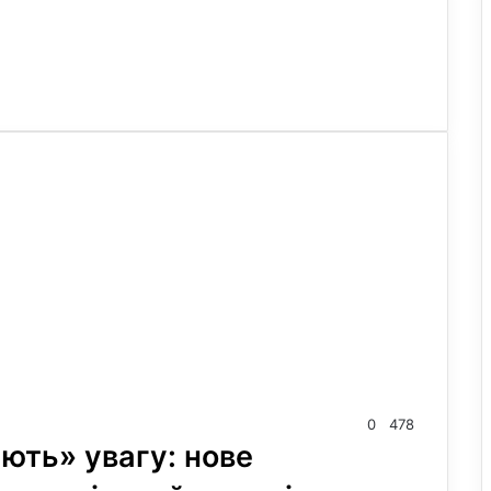
0
478
ають» увагу: нове