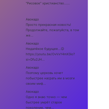
"Рисовое" христианство......
Авокадо
Просто прекрасная новость!
Продолжайте, пожалуйста, в том
же...
Авокадо
Недалёкое будущее...😉
https://youtu.be/OvVxY4mX3io?
si=Dfu2JH...
Авокадо
Поэтому церковь хочет
побыстрее насрать им в мозги
своим миф...
Авокадо
Одно я знаю точно — чем
быстрее умрёт старое
поколение, чем...