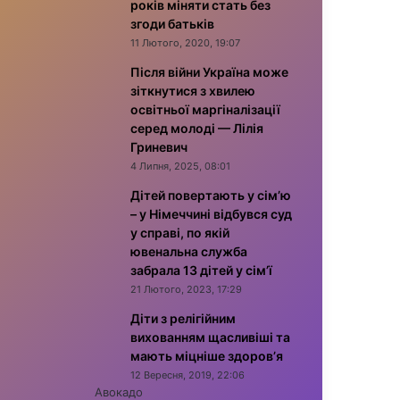
років міняти стать без
згоди батьків
11 Лютого, 2020, 19:07
Після війни Україна може
зіткнутися з хвилею
освітньої маргіналізації
серед молоді — Лілія
Гриневич
4 Липня, 2025, 08:01
Дітей повертають у сім’ю
– у Німеччині відбувся суд
у справі, по якій
ювенальна служба
забрала 13 дітей у сім’ї
21 Лютого, 2023, 17:29
Діти з релігійним
вихованням щасливіші та
мають міцніше здоров’я
12 Вересня, 2019, 22:06
Авокадо