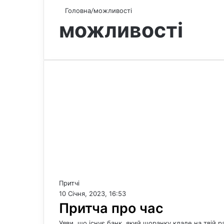
Головна
/
можливості
можливості
Притчі
10 Січня, 2023, 16:53
Притча про час
Уяви, що існує банк, який щоранку кладе на твій 