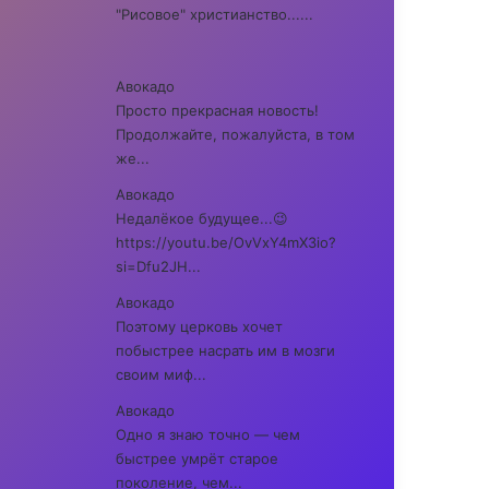
"Рисовое" христианство......
Авокадо
Просто прекрасная новость!
Продолжайте, пожалуйста, в том
же...
Авокадо
Недалёкое будущее...😉
https://youtu.be/OvVxY4mX3io?
si=Dfu2JH...
Авокадо
Поэтому церковь хочет
побыстрее насрать им в мозги
своим миф...
Авокадо
Одно я знаю точно — чем
быстрее умрёт старое
поколение, чем...