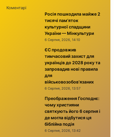
Коментарі
Росія пошкодила майже 2
тисячі пам’яток
культурної спадщини
України — Мінкультури
6 Серпня, 2026, 14:10
ЄС продовжив
тимчасовий захист для
українців до 2028 року та
запровадив нові правила
для
військовозобов’язаних
6 Серпня, 2026, 13:57
Преображення Господнє:
чому християни
святкують його 6 серпня і
де могла відбутися ця
біблійна подія
6 Серпня, 2026, 13:42