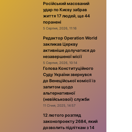
Російський масований
удар по Києву забрав
життя 17 людей, ще 44
поранені
5 Серпня, 2026, 11:16
Редактор Operation World
закликав Церкву
активніше долучатися до
незавершеної місії
5 Серпня, 2026, 10:14
Голова Конституційного
Суду України звернувся
до Венеційської комісії із
запитом щодо
альтернативної
(невійськової) служби
11 Січня, 2025, 14:57
12 лютого розгляд
законопроекту 2684, який
дозволить підліткам з 14