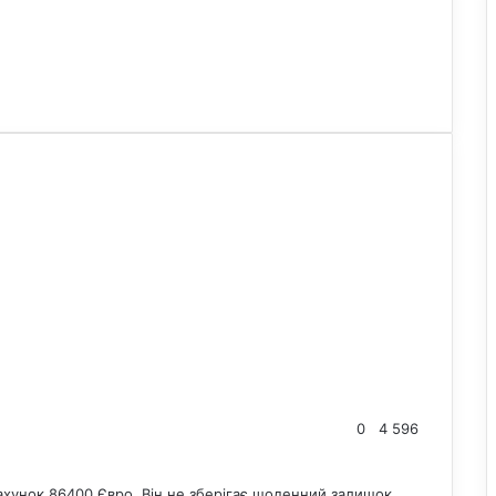
0
4 596
рахунок 86400 Євро. Він не зберігає щоденний залишок.