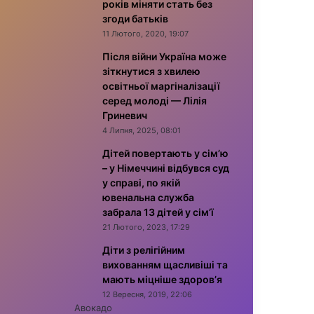
років міняти стать без
згоди батьків
11 Лютого, 2020, 19:07
Після війни Україна може
зіткнутися з хвилею
освітньої маргіналізації
серед молоді — Лілія
Гриневич
4 Липня, 2025, 08:01
Дітей повертають у сім’ю
– у Німеччині відбувся суд
у справі, по якій
ювенальна служба
забрала 13 дітей у сім’ї
21 Лютого, 2023, 17:29
Діти з релігійним
вихованням щасливіші та
мають міцніше здоров’я
12 Вересня, 2019, 22:06
Авокадо