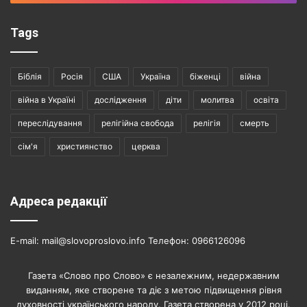
Tags
Біблія
Росія
США
Україна
біженці
війна
війна в Україні
дослідження
діти
молитва
освіта
переслідування
релігійна свобода
релігія
смерть
сім'я
християнство
церква
Адреса редакції
E-mail: mail@slovoproslovo.info Телефон: 0966126096
Газета «Слово про Слово» є незалежним, недержавним
виданням, яке створене та діє з метою підвищення рівня
духовності українського народу. Газета створена у 2012 році.