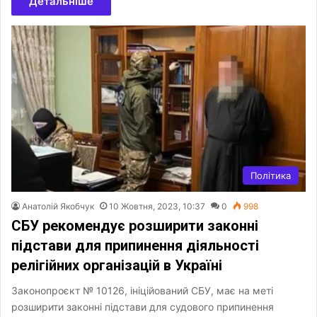
Детальніше
Політика
Анатолій Якобчук
10 Жовтня, 2023, 10:37
0
998
СБУ рекомендує розширити законні
підстави для припинення діяльності
релігійних організацій в Україні
Законопроєкт № 10126, ініційований СБУ, має на меті
розширити законні підстави для судового припинення