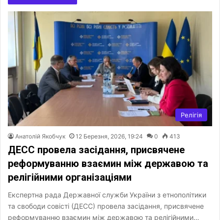
Релігія
Анатолій Якобчук
12 Березня, 2026, 19:24
0
413
ДЕСС провела засідання, присвячене
реформуванню взаємин між державою та
релігійними організаціями
Експертна рада Державної служби України з етнополітики
та свободи совісті (ДЕСС) провела засідання, присвячене
реформуванню взаємин між державою та релігійними…