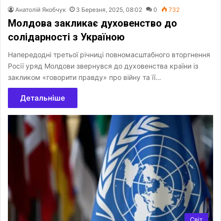
Анатолій Якобчук
3 Березня, 2025, 08:02
0
732
Молдова закликає духовенство до
солідарності з Україною
Напередодні третьої річниці повномасштабного вторгнення
Росії уряд Молдови звернувся до духовенства країни із
закликом «говорити правду» про війну та її…
Детальніше
Світ