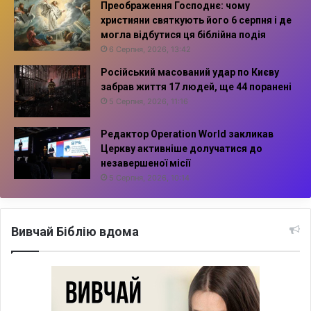
Преображення Господнє: чому
християни святкують його 6 серпня і де
могла відбутися ця біблійна подія
6 Серпня, 2026, 13:42
Російський масований удар по Києву
забрав життя 17 людей, ще 44 поранені
5 Серпня, 2026, 11:16
Редактор Operation World закликав
Церкву активніше долучатися до
незавершеної місії
5 Серпня, 2026, 10:14
Вивчай Біблію вдома