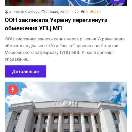
Анатолій Якобчук
2 Січня, 2025, 11:22
0
710
ООН закликала Україну переглянути
обмеження УПЦ МП
ООН висловила занепокоєння через рішення України щодо
обмеження діяльності Української православної церкви
Московського патріархату (УПЦ МП). У новій доповіді
Управління…
Детальніше