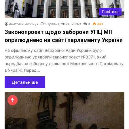
Політика
Анатолій Якобчук
5 Травня, 2024, 20:43
0
990
Законопроект щодо заборони УПЦ МП
оприлюднено на сайті парламенту України
На офіційному сайті Верховної Ради України було
оприлюднено урядовий законопроект №8371, який
передбачає заборону діяльності Московського Патріархату
в Україні. Перед…
Детальніше