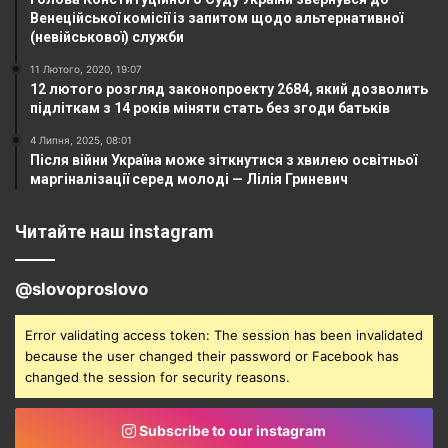
Венеційської комісії із запитом щодо альтернативної
(невійськової) служби
11 Лютого, 2020, 19:07
12 лютого розгляд законопроекту 2684, який дозволить
підліткам з 14 років міняти стать без згоди батьків
4 Липня, 2025, 08:01
Після війни Україна може зіткнутися з хвилею освітньої
маргіналізації серед молоді — Лілія Гриневич
Читайте наш instagram
@slovoproslovo
Error validating access token: The session has been invalidated
because the user changed their password or Facebook has
changed the session for security reasons.
Subscribe to our instagram