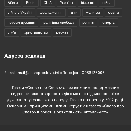
Біблія
Росія
США
Україна
біженці
війна
війна в Україні
дослідження
діти
молитва
освіта
переслідування
релігійна свобода
релігія
смерть
сім'я
християнство
церква
Адреса редакції
E-mail: mail@slovoproslovo.info Телефон: 0966126096
Газета «Слово про Слово» є незалежним, недержавним
виданням, яке створене та діє з метою підвищення рівня
духовності українського народу. Газета створена у 2012 році.
Основними принципами, якими керується газета «Слово про
Слово» в роботі є об’єктивність, актуальність.