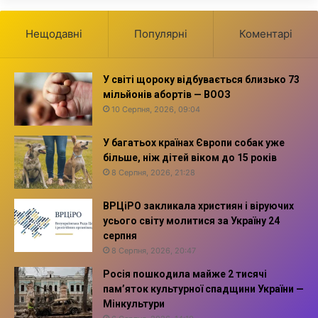
Нещодавні
Популярні
Коментарі
У світі щороку відбувається близько 73
мільйонів абортів — ВООЗ
10 Серпня, 2026, 09:04
У багатьох країнах Європи собак уже
більше, ніж дітей віком до 15 років
8 Серпня, 2026, 21:28
ВРЦіРО закликала християн і віруючих
усього світу молитися за Україну 24
серпня
8 Серпня, 2026, 20:47
Росія пошкодила майже 2 тисячі
пам’яток культурної спадщини України —
Мінкультури