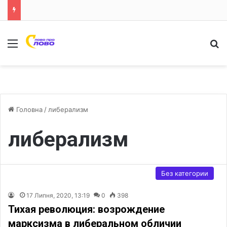
Меню
Ш
Головна
/
либерализм
либерализм
Без категории
17 Липня, 2020, 13:19
0
398
Тихая революция: возрождение
марксизма в либеральном обличии