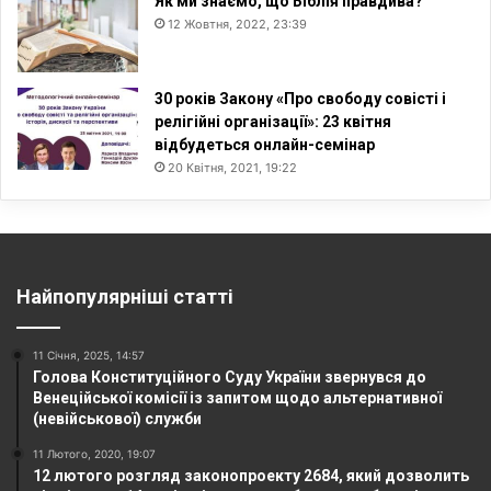
Як ми знаємо, що Біблія правдива?
12 Жовтня, 2022, 23:39
30 років Закону «Про свободу совісті і
релігійні організації»: 23 квітня
відбудеться онлайн-семінар
20 Квітня, 2021, 19:22
Найпопулярніші статті
11 Січня, 2025, 14:57
Голова Конституційного Суду України звернувся до
Венеційської комісії із запитом щодо альтернативної
(невійськової) служби
11 Лютого, 2020, 19:07
12 лютого розгляд законопроекту 2684, який дозволить