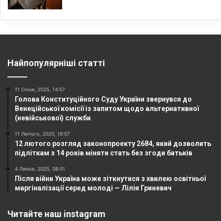
Найпопулярніші статті
11 Січня, 2025, 14:57
Голова Конституційного Суду України звернувся до
Венеційської комісії із запитом щодо альтернативної
(невійськової) служби
11 Лютого, 2020, 19:07
12 лютого розгляд законопроекту 2684, який дозволить
підліткам з 14 років міняти стать без згоди батьків
4 Липня, 2025, 08:01
Після війни Україна може зіткнутися з хвилею освітньої
маргіналізації серед молоді — Лілія Гриневич
Читайте наш instagram