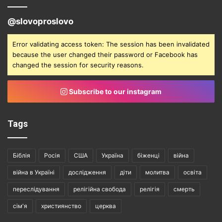
@slovoproslovo
Error validating access token: The session has been invalidated
because the user changed their password or Facebook has
changed the session for security reasons.
Subscribe to our instagram
Tags
Біблія
Росія
США
Україна
біженці
війна
війна в Україні
дослідження
діти
молитва
освіта
переслідування
релігійна свобода
релігія
смерть
сім'я
християнство
церква