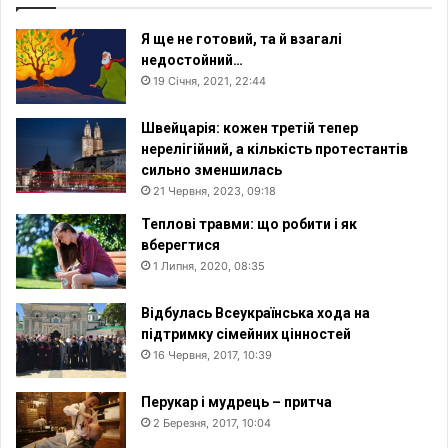
Я ще не готовий, та й взагалі
недостойний…
19 Січня, 2021, 22:44
Швейцарія: кожен третій тепер
нерелігійний, а кількість протестантів
сильно зменшилась
21 Червня, 2023, 09:18
Теплові травми: що робити і як
вберегтися
1 Липня, 2020, 08:35
Відбулась Всеукраїнська хода на
підтримку сімейних цінностей
16 Червня, 2017, 10:39
Перукар і мудрець – притча
2 Березня, 2017, 10:04