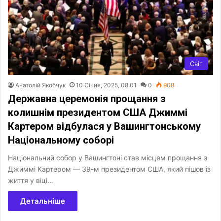
Світ
Анатолій Якобчук
10 Січня, 2025, 08:01
0
908
Державна церемонія прощання з
колишнім президентом США Джиммі
Картером відбулася у Вашингтонському
Національному соборі
Національний собор у Вашингтоні став місцем прощання з
Джиммі Картером — 39-м президентом США, який пішов із
життя у віці…
Детальніше