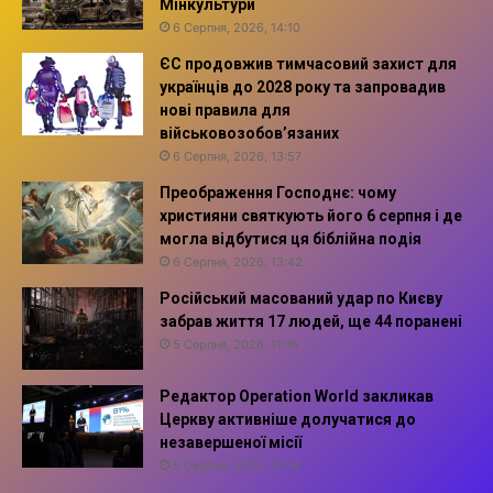
Мінкультури
6 Серпня, 2026, 14:10
ЄС продовжив тимчасовий захист для
українців до 2028 року та запровадив
нові правила для
військовозобов’язаних
6 Серпня, 2026, 13:57
Преображення Господнє: чому
християни святкують його 6 серпня і де
могла відбутися ця біблійна подія
6 Серпня, 2026, 13:42
Російський масований удар по Києву
забрав життя 17 людей, ще 44 поранені
5 Серпня, 2026, 11:16
Редактор Operation World закликав
Церкву активніше долучатися до
незавершеної місії
5 Серпня, 2026, 10:14