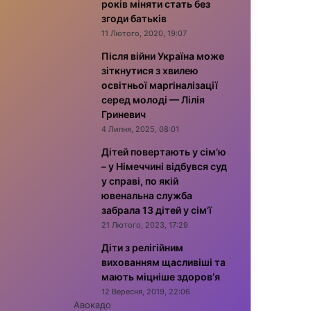
років міняти стать без
згоди батьків
11 Лютого, 2020, 19:07
Після війни Україна може
зіткнутися з хвилею
освітньої маргіналізації
серед молоді — Лілія
Гриневич
4 Липня, 2025, 08:01
Дітей повертають у сім’ю
– у Німеччині відбувся суд
у справі, по якій
ювенальна служба
забрала 13 дітей у сім’ї
21 Лютого, 2023, 17:29
Діти з релігійним
вихованням щасливіші та
мають міцніше здоров’я
12 Вересня, 2019, 22:06
Авокадо