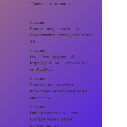
"Рисовое" христианство......
Авокадо
Просто прекрасная новость!
Продолжайте, пожалуйста, в том
же...
Авокадо
Недалёкое будущее...😉
https://youtu.be/OvVxY4mX3io?
si=Dfu2JH...
Авокадо
Поэтому церковь хочет
побыстрее насрать им в мозги
своим миф...
Авокадо
Одно я знаю точно — чем
быстрее умрёт старое
поколение, чем...