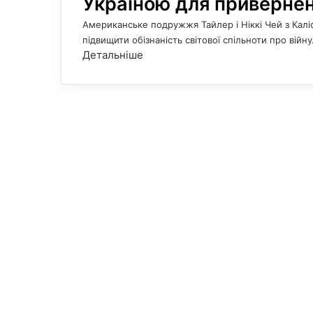
Україною для привернен
Американське подружжя Тайлер і Ніккі Чей з Калі
підвищити обізнаність світової спільноти про війн
Детальніше