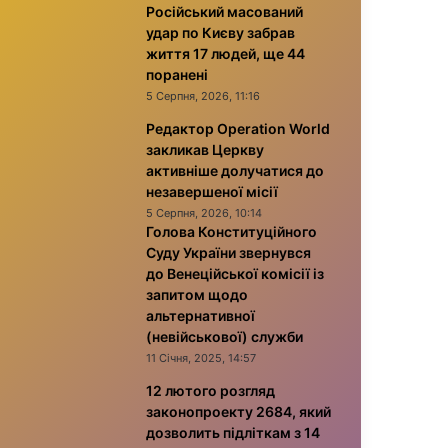
Російський масований
удар по Києву забрав
життя 17 людей, ще 44
поранені
5 Серпня, 2026, 11:16
Редактор Operation World
закликав Церкву
активніше долучатися до
незавершеної місії
5 Серпня, 2026, 10:14
Голова Конституційного
Суду України звернувся
до Венеційської комісії із
запитом щодо
альтернативної
(невійськової) служби
11 Січня, 2025, 14:57
12 лютого розгляд
законопроекту 2684, який
дозволить підліткам з 14