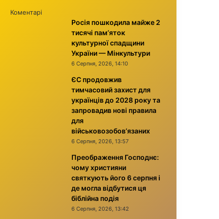
Коментарі
Росія пошкодила майже 2
тисячі пам’яток
культурної спадщини
України — Мінкультури
6 Серпня, 2026, 14:10
ЄС продовжив
тимчасовий захист для
українців до 2028 року та
запровадив нові правила
для
військовозобов’язаних
6 Серпня, 2026, 13:57
Преображення Господнє:
чому християни
святкують його 6 серпня і
де могла відбутися ця
біблійна подія
6 Серпня, 2026, 13:42