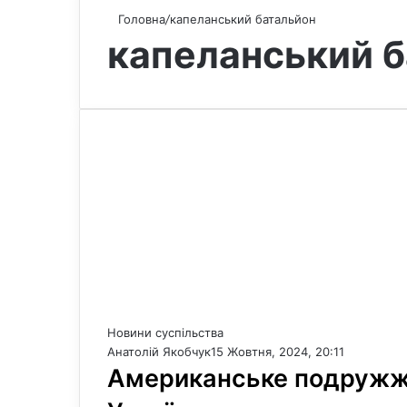
Головна
/
капеланський батальйон
капеланський 
Новини суспільства
Анатолій Якобчук
15 Жовтня, 2024, 20:11
Американське подружжя