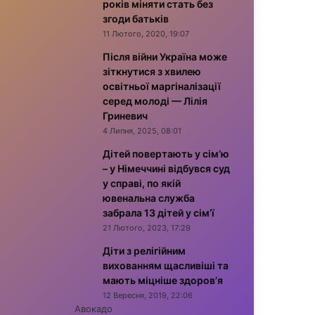
років міняти стать без
згоди батьків
11 Лютого, 2020, 19:07
Після війни Україна може
зіткнутися з хвилею
освітньої маргіналізації
серед молоді — Лілія
Гриневич
4 Липня, 2025, 08:01
Дітей повертають у сім’ю
– у Німеччині відбувся суд
у справі, по якій
ювенальна служба
забрала 13 дітей у сім’ї
21 Лютого, 2023, 17:29
Діти з релігійним
вихованням щасливіші та
мають міцніше здоров’я
12 Вересня, 2019, 22:06
Авокадо