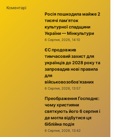
Коментарі
Росія пошкодила майже 2
тисячі пам’яток
культурної спадщини
України — Мінкультури
6 Серпня, 2026, 14:10
ЄС продовжив
тимчасовий захист для
українців до 2028 року та
запровадив нові правила
для
військовозобов’язаних
6 Серпня, 2026, 13:57
Преображення Господнє:
чому християни
святкують його 6 серпня і
де могла відбутися ця
біблійна подія
6 Серпня, 2026, 13:42