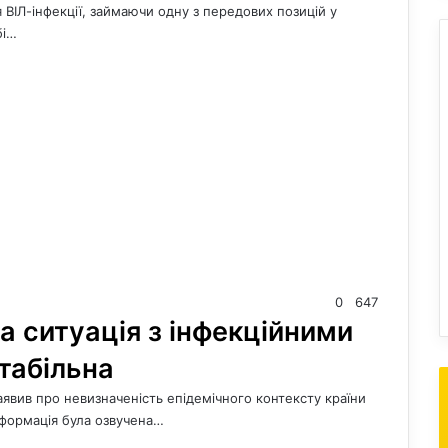
 ВІЛ-інфекції, займаючи одну з передових позицій у
бі…
0
647
а ситуація з інфекційними
табільна
заявив про невизначеність епідемічного контексту країни
нформація була озвучена…