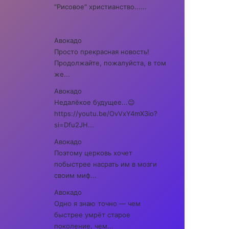
"Рисовое" христианство......
Авокадо
Просто прекрасная новость!
Продолжайте, пожалуйста, в том
же...
Авокадо
Недалёкое будущее...😉
https://youtu.be/OvVxY4mX3io?
si=Dfu2JH...
Авокадо
Поэтому церковь хочет
побыстрее насрать им в мозги
своим миф...
Авокадо
Одно я знаю точно — чем
быстрее умрёт старое
поколение, чем...