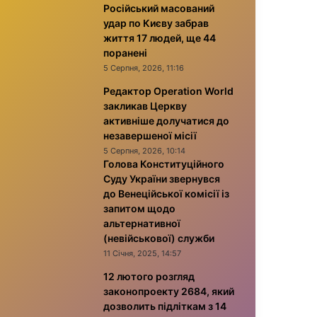
Російський масований
удар по Києву забрав
життя 17 людей, ще 44
поранені
5 Серпня, 2026, 11:16
Редактор Operation World
закликав Церкву
активніше долучатися до
незавершеної місії
5 Серпня, 2026, 10:14
Голова Конституційного
Суду України звернувся
до Венеційської комісії із
запитом щодо
альтернативної
(невійськової) служби
11 Січня, 2025, 14:57
12 лютого розгляд
законопроекту 2684, який
дозволить підліткам з 14