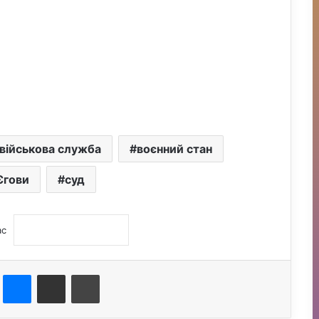
військова служба
воєнний стан
Єгови
суд
ас
st
Messenger
Поділитися електронною поштою
Друк