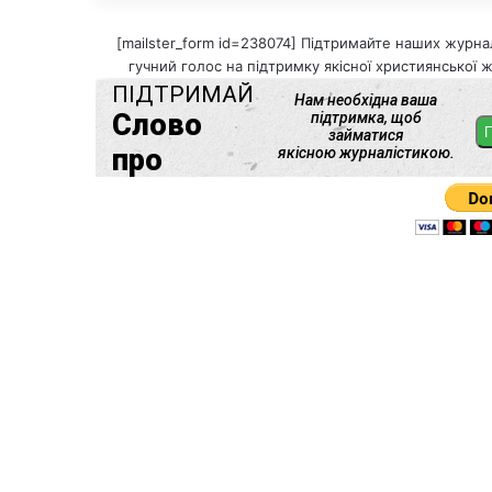
[mailster_form id=238074] Підтримайте наших журнал
гучний голос на підтримку якісної християнської ж