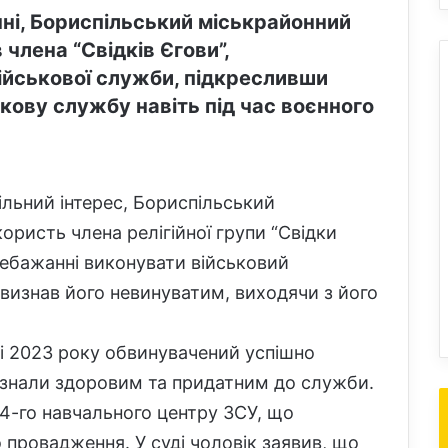
ні, Бориспільський міськрайонний
 члена “Свідків Єгови”,
військової служби, підкресливши
кову службу навіть під час воєнного
ільний інтерес, Бориспільський
ористь члена релігійної групи “Свідки
небажанні виконувати військовий
уд визнав його невинуватим, виходячи з його
ні 2023 року обвинувачений успішно
изнали здоровим та придатним до служби.
184-го навчального центру ЗСУ, що
 провадження. У суді чоловік заявив, що