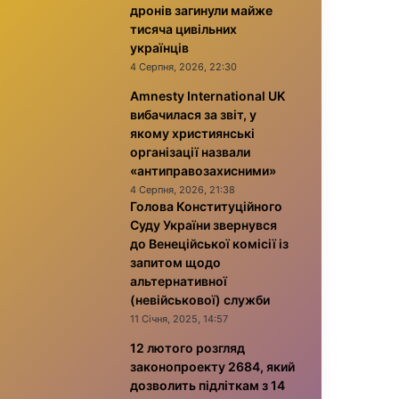
дронів загинули майже
тисяча цивільних
українців
4 Серпня, 2026, 22:30
Amnesty International UK
вибачилася за звіт, у
якому християнські
організації назвали
«антиправозахисними»
4 Серпня, 2026, 21:38
Голова Конституційного
Суду України звернувся
до Венеційської комісії із
запитом щодо
альтернативної
(невійськової) служби
11 Січня, 2025, 14:57
12 лютого розгляд
законопроекту 2684, який
дозволить підліткам з 14