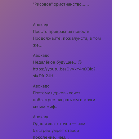
"Рисовое" христианство......
Авокадо
Просто прекрасная новость!
Продолжайте, пожалуйста, в том
же...
Авокадо
Недалёкое будущее...😉
https://youtu.be/OvVxY4mX3io?
si=Dfu2JH...
Авокадо
Поэтому церковь хочет
побыстрее насрать им в мозги
своим миф...
Авокадо
Одно я знаю точно — чем
быстрее умрёт старое
поколение, чем...