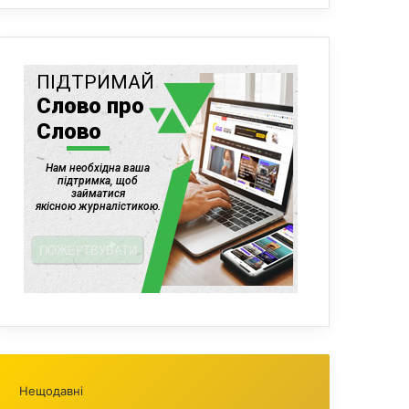
Нещодавні