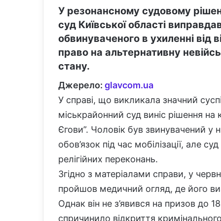
У резонансному судовому рішен
суд Київської області виправдав
обвинуваченого в ухиленні від 
право на альтернативну невійсь
стану.
Джерело:
glavcom.ua
У справі, що викликала значний сусп
міськрайонний суд виніс рішення на к
Єгови”. Чоловік був звинувачений у 
обов’язок під час мобілізації, але с
релігійних переконань.
Згідно з матеріалами справи, у черв
пройшов медичний огляд, де його в
Однак він не з’явився на призов до 
спричинило відкриття кримінального