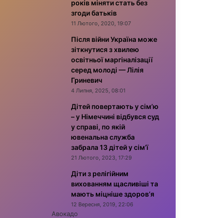
років міняти стать без
згоди батьків
11 Лютого, 2020, 19:07
Після війни Україна може
зіткнутися з хвилею
освітньої маргіналізації
серед молоді — Лілія
Гриневич
4 Липня, 2025, 08:01
Дітей повертають у сім’ю
– у Німеччині відбувся суд
у справі, по якій
ювенальна служба
забрала 13 дітей у сім’ї
21 Лютого, 2023, 17:29
Діти з релігійним
вихованням щасливіші та
мають міцніше здоров’я
12 Вересня, 2019, 22:06
Авокадо