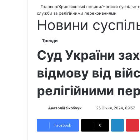
Головна
/
Християнські новини
/
Новини суспільст
служби за релігійними переконаннями
Новини суспіл
Тренди
Суд України за
відмову від вій
релігійними пе
Анатолій Якобчук
F
S
25 Січня, 2024, 09:57
o
e
LinkedIn
Pintere
l
n
Facebook
X
l
d
o
a