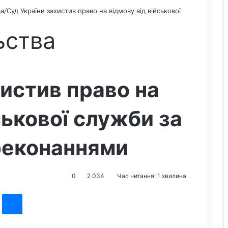
ва
/
Суд України захистив право на відмову від військової
ьства
хистив право на
ськової служби за
реконаннями
0
2 034
Час читання: 1 хвилина
st
Messenger