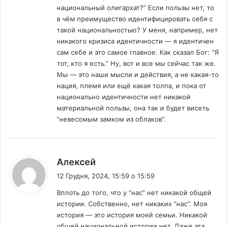
национальный олигархат?” Если пользы нет, то
в чём преимущество идентифицировать себя с
такой национальностью? У меня, например, нет
никакого кризиса идентичности — я идентичен
сам себе и это самое главное. Как сказал Бог: “Я
тот, кто я есть.” Ну, вот и все мы сейчас так же.
Мы — это наши мысли и действия, а не какая-то
нация, племя или ещё какая толпа, и пока от
национально идентичности нет никакой
материальной пользы, она так и будет висеть
“невесомым замком из облаков”.
:
Алексей
12 Грудня, 2024, 15:59 о 15:59
Вплоть до того, что у “нас” нет никакой общей
истории. Собственно, нет никаких “нас”. Моя
история — это история моей семьи. Никакой
общей национальной истории нет. Даже эта