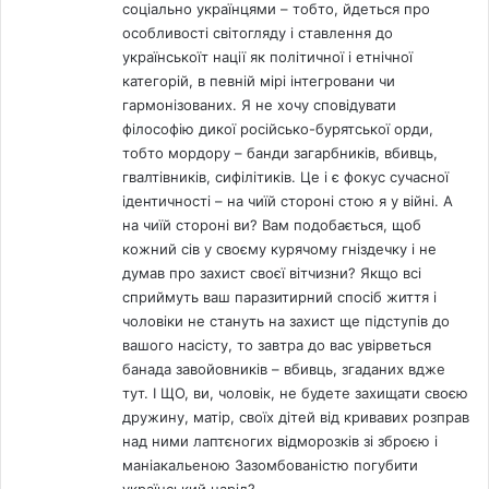
соціально українцями – тобто, йдеться про
особливості світогляду і ставлення до
українськоїт нації як політичної і етнічної
категорій, в певній мірі інтегровани чи
гармонізованих. Я не хочу сповідувати
філософію дикої російсько-бурятської орди,
тобто мордору – банди загарбників, вбивць,
гвалтівників, сифілітиків. Це і є фокус сучасної
ідентичності – на чиїй стороні стою я у війні. А
на чиїй стороні ви? Вам подобається, щоб
кожний сів у своєму курячому гніздечку і не
думав про захист своєї вітчизни? Якщо всі
сприймуть ваш паразитирний спосіб життя і
чоловіки не стануть на захист ще підступів до
вашого насісту, то завтра до вас увірветься
банада завойовників – вбивць, згаданих вдже
тут. І ЩО, ви, чоловік, не будете захищати своєю
дружину, матір, своїх дітей від кривавих розправ
над ними лаптєногих відморозків зі зброєю і
маніакальеною Зазомбованістю погубити