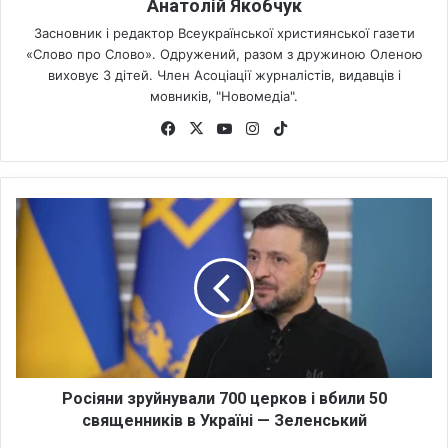
Анатолій Якобчук
Засновник і редактор Всеукраїнської християнської газети
«Слово про Слово». Одружений, разом з дружиною Оленою
виховує 3 дітей. Член Асоціації журналістів, видавців і
мовників, "Новомедіа".
Fa
X
Yo
Ins
Tik
ce
uT
tag
To
bo
ub
ra
k
ok
e
m
Р
о
с
і
я
н
и
з
р
у
Росіяни зруйнували 700 церков і вбили 50
й
священників в Україні — Зеленський
н