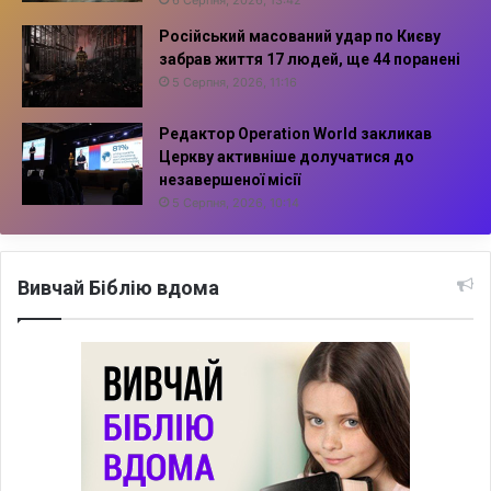
6 Серпня, 2026, 13:42
Російський масований удар по Києву
забрав життя 17 людей, ще 44 поранені
5 Серпня, 2026, 11:16
Редактор Operation World закликав
Церкву активніше долучатися до
незавершеної місії
5 Серпня, 2026, 10:14
Вивчай Біблію вдома