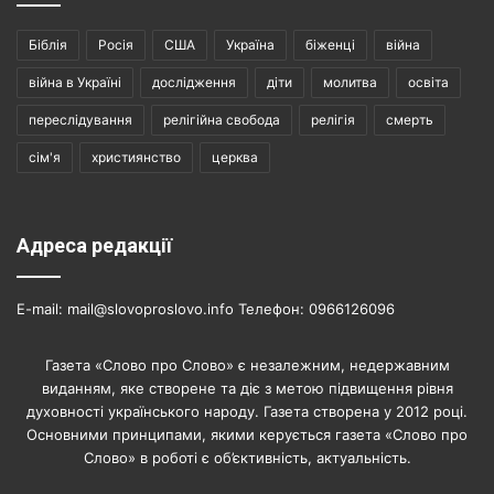
Біблія
Росія
США
Україна
біженці
війна
війна в Україні
дослідження
діти
молитва
освіта
переслідування
релігійна свобода
релігія
смерть
сім'я
християнство
церква
Адреса редакції
E-mail: mail@slovoproslovo.info Телефон: 0966126096
Газета «Слово про Слово» є незалежним, недержавним
виданням, яке створене та діє з метою підвищення рівня
духовності українського народу. Газета створена у 2012 році.
Основними принципами, якими керується газета «Слово про
Слово» в роботі є об’єктивність, актуальність.