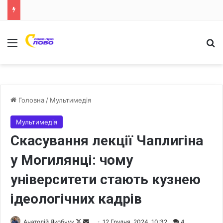
Меню
Ш
Головна
/
Мультимедія
Мультимедія
Скасування лекції Чаплигіна
у Могилянці: чому
університети стають кузнею
ідеологічних кадрів
Анатолій Якобчук
F
S
12 Грудня, 2024, 10:32
4