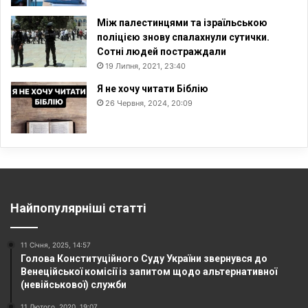
Між палестинцями та ізраїльською
поліцією знову спалахнули сутички.
Сотні людей постраждали
19 Липня, 2021, 23:40
Я не хочу читати Біблію
26 Червня, 2024, 20:09
Найпопулярніші статті
11 Січня, 2025, 14:57
Голова Конституційного Суду України звернувся до
Венеційської комісії із запитом щодо альтернативної
(невійськової) служби
11 Лютого, 2020, 19:07