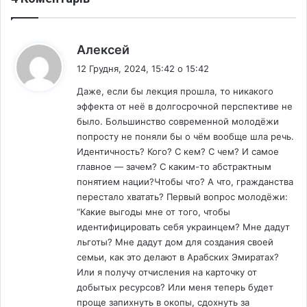
е
в
л
,
е
—
:
Алексей
н
е
12 Грудня, 2024, 15:42 о 15:42
с
к
ь
о
Даже, если бы лекция прошла, то никакого
к
н
эффекта от неё в долгосрочной перспективе не
и
о
было. Большинство современной молодёжи
й
м
попросту не поняли бы о чём вообще шла речь.
і
Идентичность? Кого? С кем? С чем? И самое
с
главное — зачем? С каким-то абстрактным
т
понятием нации?Чтобы что? А что, гражданства
перестало хватать? Первый вопрос молодёжи:
“Какие выгоды мне от того, чтобы
идентифицировать себя украинцем? Мне дадут
льготы? Мне дадут дом для создания своей
семьи, как это делают в Арабских Эмиратах?
Или я получу отчисления на карточку от
добытых ресурсов? Или меня теперь будет
проще запихнуть в окопы, сдохнуть за