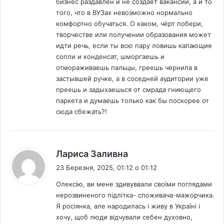
бизнес раздавлен и не создаёт вакансии, а и то
того, что в ВУЗах невозможно нормально
комфортно обучаться. О каком, чёрт побери,
творчестве или получении образования может
идти речь, если ты всю пару ловишь капающие
сопли и конденсат, шморгаешь и
отмораживаешь пальцы, греешь чернила в
застывшей ручке, а в соседней аудитории уже
преешь и задыхаешься от смрада гниющего
паркета и думаешь только как бы поскорее от
сюда сбежать?!
:
Лариса Заливна
23 Березня, 2025, 01:12 о 01:12
Олексію, ви мене здивуввали своїми поглядами
нерозвиненого підлітка- споживача-мажорчика.
Я росіянка, але народилась і живу в Україні і
хочу, щоб люди відчували себен духовно,