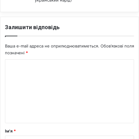
український нарід?
Залишити відповідь
Ваша e-mail адреса не оприлюднюватиметься.
Обов’язкові поля
позначені
*
К
о
м
е
н
т
а
р
Ім'я
*
*