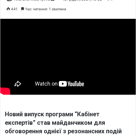
o
e
441
Час читання: 1 хвилина
l
n
l
d
o
a
w
n
o
e
n
m
X
a
i
l
Новий випуск програми “Кабінет
експертів” став майданчиком для
обговорення однієї з резонансних подій