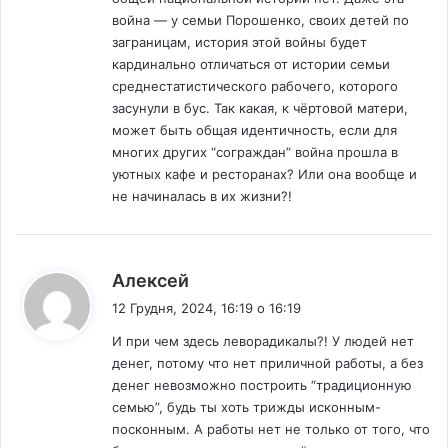
война — у семьи Порошенко, своих детей по
заграницам, история этой войны будет
кардинально отличаться от истории семьи
среднестатистического рабочего, которого
засунули в бус. Так какая, к чёртовой матери,
может быть общая идентичность, если для
многих других “сограждан” война прошла в
уютных кафе и ресторанах? Или она вообще и
не начиналась в их жизни?!
:
Алексей
12 Грудня, 2024, 16:19 о 16:19
И при чем здесь леворадикалы?! У людей нет
денег, потому что нет приличной работы, а без
денег невозможно построить “традиционную
семью”, будь ты хоть трижды исконным-
посконным. А работы нет не только от того, что