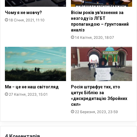
0
і
с
в
Чому я не мовчу?
Вісім років ув'язнення за
в
У
незгоду із ЛГБТ
18 Січня, 2021, 11:10
я
к
пропагандою – ґрунтовний
щ
р
аналіз
е
а
14 Квітня, 2020, 18:07
н
ї
н
н
и
і
к
в
і
и
в
р
в
і
У
с
Ми − це не наш світогляд
Росія штрафує тих, хто
к
у
цитує Біблію за
27 Квітня, 2023, 15:01
р
с
«дискредитацію Збройних
а
сил»
і
ї
м
22 Березня, 2023, 23:59
н
р
і
а
—
з
4 Коментарів
З
і