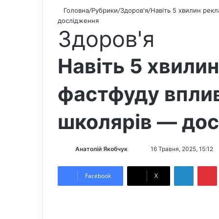
Головна
/
Рубрики
/
Здоров'я
/
Навіть 5 хвилин рек
дослідження
Здоров'я
Навіть 5 хвили
фастфуду вплив
школярів — до
Анатолій Якобчук
F
S
16 Травня, 2025, 15:12
o
e
LinkedIn
Pintere
l
n
Facebook
X
l
d
o
a
w
n