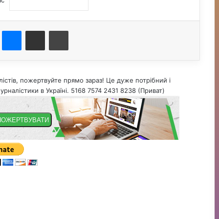
ас
st
Messenger
Поділитися електронною поштою
Друк
істів, пожертвуйте прямо зараз! Це дуже потрібний і
урналістики в Україні. 5168 7574 2431 8238 (Приват)