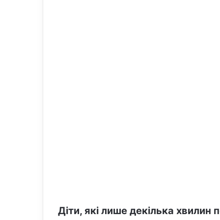
o
e
n
m
X
a
i
l
Діти, які лише декілька хвилин