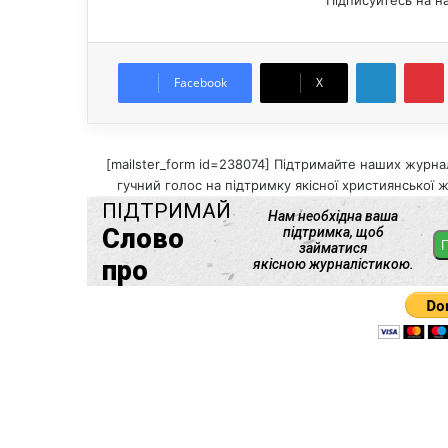
Підписуйтесь на н
LinkedIn
Pintere
Facebook
X
[mailster_form id=238074] Підтримайте наших журнал
гучний голос на підтримку якісної християнської ж