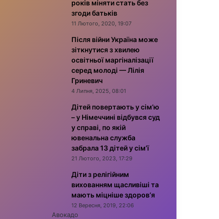
років міняти стать без
згоди батьків
11 Лютого, 2020, 19:07
Після війни Україна може
зіткнутися з хвилею
освітньої маргіналізації
серед молоді — Лілія
Гриневич
4 Липня, 2025, 08:01
Дітей повертають у сім’ю
– у Німеччині відбувся суд
у справі, по якій
ювенальна служба
забрала 13 дітей у сім’ї
21 Лютого, 2023, 17:29
Діти з релігійним
вихованням щасливіші та
мають міцніше здоров’я
12 Вересня, 2019, 22:06
Авокадо