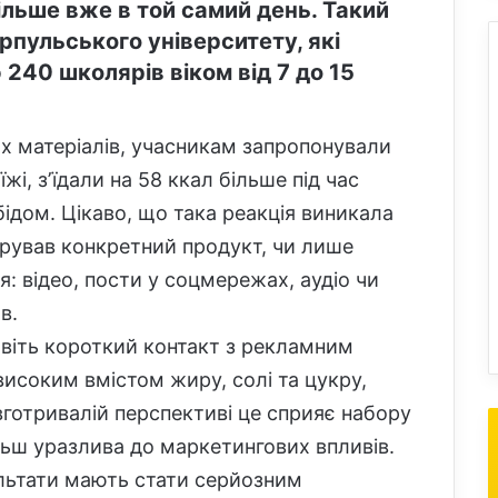
ільше вже в той самий день. Такий
рпульського університету, які
240 школярів віком від 7 до 15
х матеріалів, учасникам запропонували
їжі, зʼїдали на 58 ккал більше під час
бідом. Цікаво, що така реакція виникала
гурував конкретний продукт, чи лише
: відео, пости у соцмережах, аудіо чи
в.
авіть короткий контакт з рекламним
исоким вмістом жиру, солі та цукру,
вготривалій перспективі це сприяє набору
льш уразлива до маркетингових впливів.
ультати мають стати серйозним