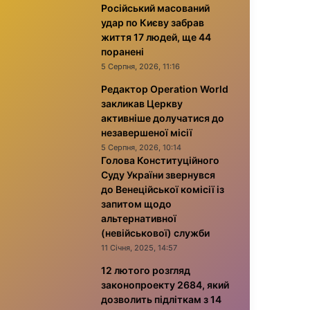
Російський масований
удар по Києву забрав
життя 17 людей, ще 44
поранені
5 Серпня, 2026, 11:16
Редактор Operation World
закликав Церкву
активніше долучатися до
незавершеної місії
5 Серпня, 2026, 10:14
Голова Конституційного
Суду України звернувся
до Венеційської комісії із
запитом щодо
альтернативної
(невійськової) служби
11 Січня, 2025, 14:57
12 лютого розгляд
законопроекту 2684, який
дозволить підліткам з 14