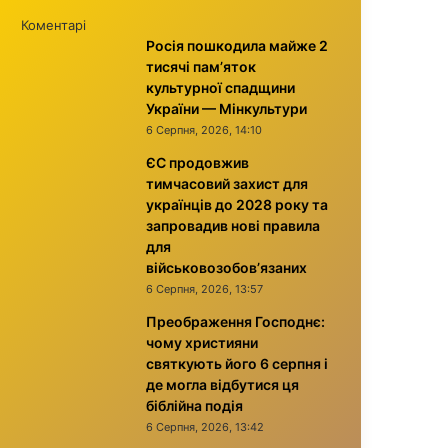
Коментарі
Росія пошкодила майже 2
тисячі пам’яток
культурної спадщини
України — Мінкультури
6 Серпня, 2026, 14:10
ЄС продовжив
тимчасовий захист для
українців до 2028 року та
запровадив нові правила
для
військовозобов’язаних
6 Серпня, 2026, 13:57
Преображення Господнє:
чому християни
святкують його 6 серпня і
де могла відбутися ця
біблійна подія
6 Серпня, 2026, 13:42