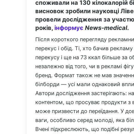
споживали на 130 кілокалорій б
висновок зробили науковці Ліве
провели дослідження за участю 
років,
інформує
News-medical
.
Після короткого перегляду рекламни
перекус і обід. Ті, хто бачив рекламу 
перекусу і ще на 73 ккал більше за о
незалежно від того, чи в рекламі фі
бренд. Формат також не мав значення
білборди — усі мали однаковий впли
Автори дослідження застерігають: н
контентом, що просуває продукти з в
може призвести до переїдання. У до
ваги, особливо серед молоді, яка бі
Вчені підкреслюють, що подібні рез