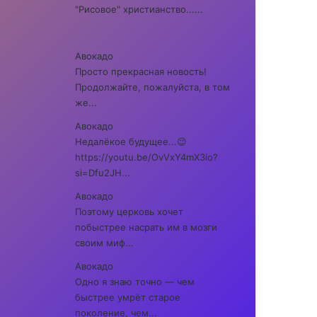
"Рисовое" христианство......
Авокадо
Просто прекрасная новость!
Продолжайте, пожалуйста, в том
же...
Авокадо
Недалёкое будущее...😉
https://youtu.be/OvVxY4mX3io?
si=Dfu2JH...
Авокадо
Поэтому церковь хочет
побыстрее насрать им в мозги
своим миф...
Авокадо
Одно я знаю точно — чем
быстрее умрёт старое
поколение, чем...