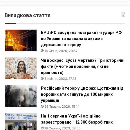
Випадкова стаття
ВРЦіРО засудила нові ракетні удари РФ
по Україні та назвала їх актами
державного терору
14 Січня, 2026, 20:57
Чи воскрес Ісус із мертвих? Три історичні
факти (+ чотири пояснення, які не
працюють)
8 Квітня, 2023, 17:13
Російський терор у цифрах: щотижня від
ворожих атак гинуть до 100 мирних
українців
26 Травня, 2026, 15:14
На 1 серпня в Україні офіційно
зареєстровано 112 300 безробітних
18 Серпня, 2023, 08:05