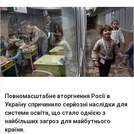
l
n
l
d
o
a
w
n
o
e
n
m
X
a
i
l
Повномасштабне вторгнення Росії в
Україну спричинило серйозні наслідки для
системи освіти, що стало однією з
найбільших загроз для майбутнього
країни.