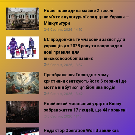
Росія пошкодила майже 2 тисячі
пам’яток культурної спадщини України —
Мінкультури
6 Серпня, 2026, 14:10
ЄС продовжив тимчасовий захист для
українців до 2028 року та запровадив
нові правила для
військовозобов’язаних
6 Серпня, 2026, 13:57
Преображення Господнє: чому
християни святкують його 6 серпня і де
могла відбутися ця біблійна подія
6 Серпня, 2026, 13:42
Російський масований удар по Києву
забрав життя 17 людей, ще 44 поранені
5 Серпня, 2026, 11:16
Редактор Operation World закликав