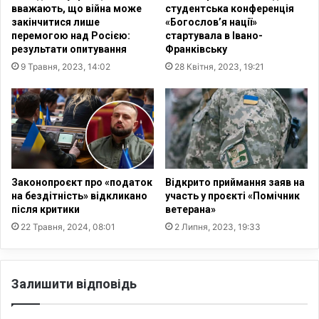
з
вважають, що війна може
студентська конференція
м
п
закінчитися лише
«Богослов’я нації»
и
р
перемогою над Росією:
стартувала в Івано-
з
е
результати опитування
Франківську
і
д
9 Травня, 2023, 14:02
28 Квітня, 2023, 19:21
с
с
н
т
о
а
м
в
ч
н
е
и
р
к
е
а
Законопроєкт про «податок
Відкрито приймання заяв на
з
м
на бездітність» відкликано
участь у проєкті «Помічник
в
після критики
ветерана»
и
і
в
22 Травня, 2024, 08:01
2 Липня, 2023, 19:33
й
о
н
с
у
ь
Залишити відповідь
м
и
р