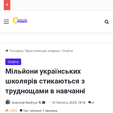
Меню
Ш
Головна
/
Християнські новини
/
Освіта
Освіта
Мільйони українських
школярів стикаються з
труднощами в навчанні
Анатолій Якобчук
F
S
10 Лютого, 2025, 19:19
0
o
e
1 605
Час читання: 1 хвилина