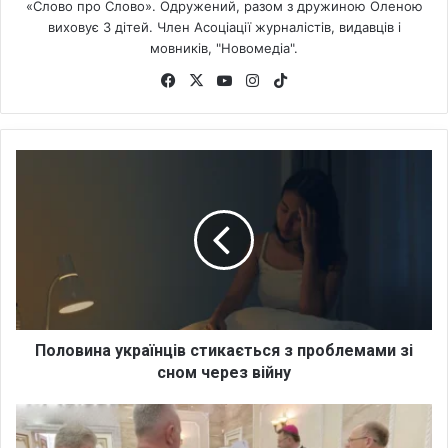
«Слово про Слово». Одружений, разом з дружиною Оленою
виховує 3 дітей. Член Асоціації журналістів, видавців і
мовників, "Новомедіа".
Fa
X
Yo
Ins
Tik
ce
uT
tag
To
bo
ub
ra
k
ok
e
m
П
о
л
о
в
и
н
а
у
к
Половина українців стикається з проблемами зі
р
сном через війну
а
ї
Л
н
у