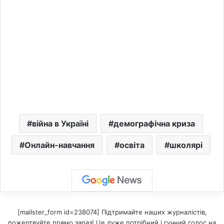
війна в Україні
демографічна криза
Онлайн-навчання
освіта
школярі
[mailster_form id=238074] Підтримайте наших журналістів,
пожертвуйте прямо зараз! Це дуже потрібний і гучний голос на