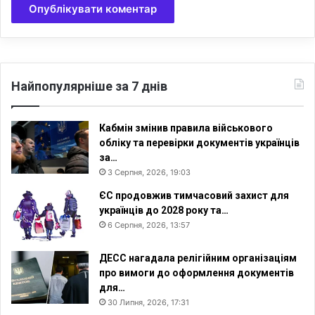
р
у
с
і
Найпопулярніше за 7 днів
Кабмін змінив правила військового
обліку та перевірки документів українців
за…
3 Серпня, 2026, 19:03
ЄС продовжив тимчасовий захист для
українців до 2028 року та…
6 Серпня, 2026, 13:57
ДЕСС нагадала релігійним організаціям
про вимоги до оформлення документів
для…
30 Липня, 2026, 17:31