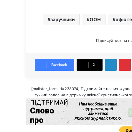
заручники
ООН
офіс г
Підписуйтесь на н
LinkedIn
Pintere
Facebook
X
[mailster_form id=238074] Підтримайте наших журнал
гучний голос на підтримку якісної християнської ж