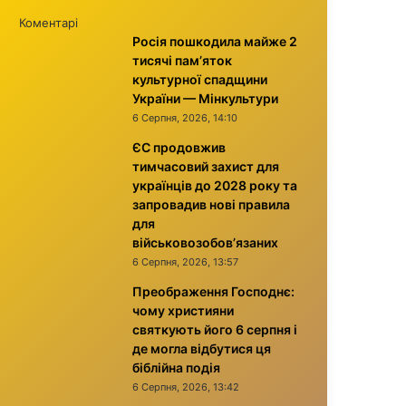
Коментарі
Росія пошкодила майже 2
тисячі пам’яток
культурної спадщини
України — Мінкультури
6 Серпня, 2026, 14:10
ЄС продовжив
тимчасовий захист для
українців до 2028 року та
запровадив нові правила
для
військовозобов’язаних
6 Серпня, 2026, 13:57
Преображення Господнє:
чому християни
святкують його 6 серпня і
де могла відбутися ця
біблійна подія
6 Серпня, 2026, 13:42