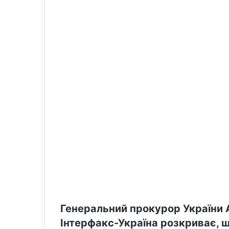
n
m
X
a
i
l
Генеральний прокурор України А
Інтерфакс-Україна розкриває, щ