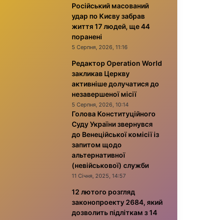
Російський масований
удар по Києву забрав
життя 17 людей, ще 44
поранені
5 Серпня, 2026, 11:16
Редактор Operation World
закликав Церкву
активніше долучатися до
незавершеної місії
5 Серпня, 2026, 10:14
Голова Конституційного
Суду України звернувся
до Венеційської комісії із
запитом щодо
альтернативної
(невійськової) служби
11 Січня, 2025, 14:57
12 лютого розгляд
законопроекту 2684, який
дозволить підліткам з 14