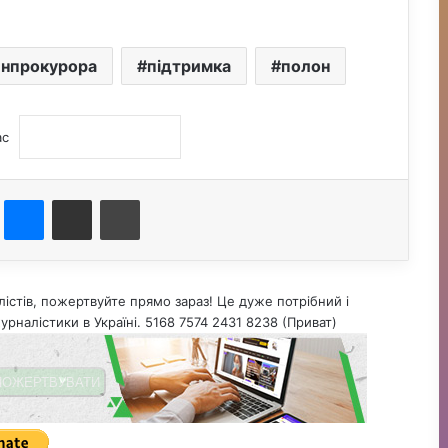
енпрокурора
підтримка
полон
ас
st
Messenger
Поділитися електронною поштою
Друк
істів, пожертвуйте прямо зараз! Це дуже потрібний і
урналістики в Україні. 5168 7574 2431 8238 (Приват)