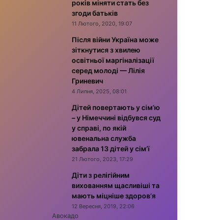
років міняти стать без
згоди батьків
11 Лютого, 2020, 19:07
Після війни Україна може
зіткнутися з хвилею
освітньої маргіналізації
серед молоді — Лілія
Гриневич
4 Липня, 2025, 08:01
Дітей повертають у сім’ю
– у Німеччині відбувся суд
у справі, по якій
ювенальна служба
забрала 13 дітей у сім’ї
21 Лютого, 2023, 17:29
Діти з релігійним
вихованням щасливіші та
мають міцніше здоров’я
12 Вересня, 2019, 22:06
Авокадо