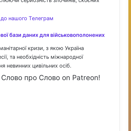
еслюючи серйозність злочинів, скоєних
до нашого Телеграм
ової бази даних для військовополонених
анітарної кризи, з якою Україна
сії, та необхідність міжнародної
ня невинних цивільних осіб.
 Слово про Слово on Patreon!