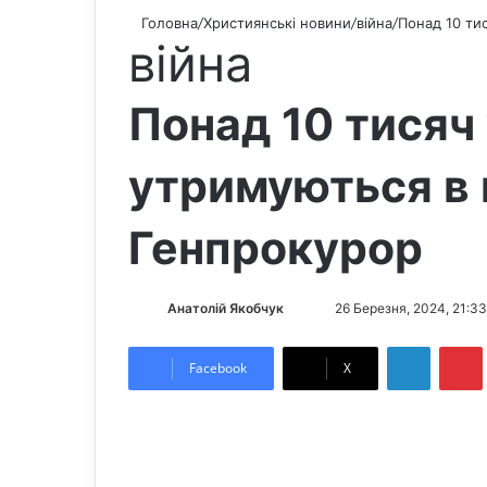
Головна
/
Християнські новини
/
війна
/
Понад 10 ти
війна
Понад 10 тисяч 
утримуються в 
Генпрокурор
Анатолій Якобчук
F
S
26 Березня, 2024, 21:33
o
e
LinkedIn
Pintere
l
n
Facebook
X
l
d
o
a
w
n
o
e