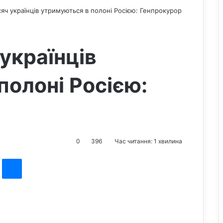
сяч українців утримуються в полоні Росією: Генпрокурор
українців
полоні Росією:
0
396
Час читання: 1 хвилина
st
Messenger