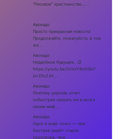
"Рисовое" христианство......
Авокадо
Просто прекрасная новость!
Продолжайте, пожалуйста, в том
же...
Авокадо
Недалёкое будущее...😉
https://youtu.be/OvVxY4mX3io?
si=Dfu2JH...
Авокадо
Поэтому церковь хочет
побыстрее насрать им в мозги
своим миф...
Авокадо
Одно я знаю точно — чем
быстрее умрёт старое
поколение, чем...