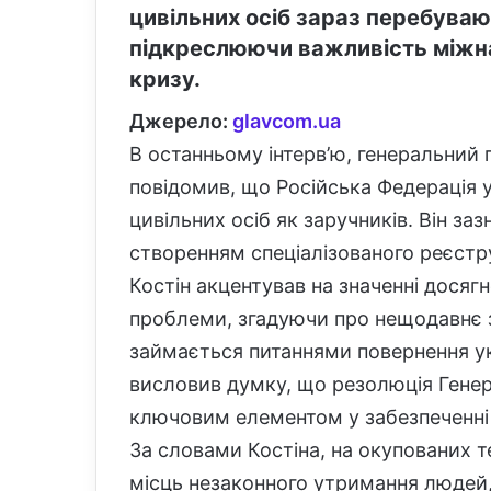
цивільних осіб зараз перебуваю
підкреслюючи важливість міжна
кризу.
Джерело:
glavcom.ua
В останньому інтерв’ю, генеральний 
повідомив, що Російська Федерація 
цивільних осіб як заручників. Він за
створенням спеціалізованого реєстр
Костін акцентував на значенні досяг
проблеми, згадуючи про нещодавнє 
займається питаннями повернення укр
висловив думку, що резолюція Генер
ключовим елементом у забезпеченні т
За словами Костіна, на окупованих т
місць незаконного утримання людей,