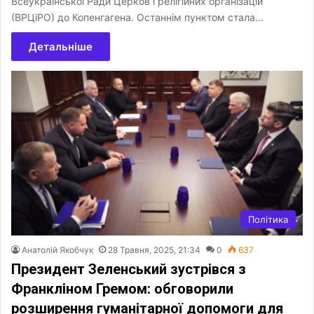
Всеукраїнської Ради Церков і релігійних організацій
(ВРЦіРО) до Копенгагена. Останнім пунктом стала…
Детальніше
Політика
Анатолій Якобчук
28 Травня, 2025, 21:34
0
637
Президент Зеленський зустрівся з
Франкліном Гремом: обговорили
розширення гуманітарної допомоги для