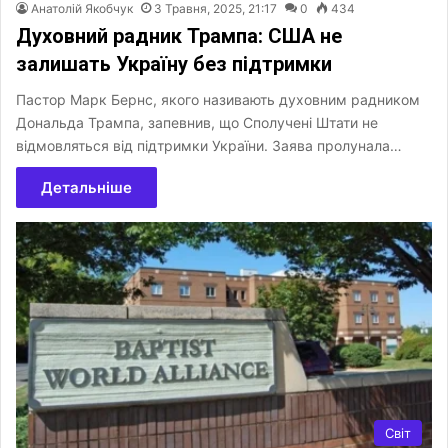
Анатолій Якобчук
3 Травня, 2025, 21:17
0
434
Духовний радник Трампа: США не
залишать Україну без підтримки
Пастор Марк Бернс, якого називають духовним радником
Дональда Трампа, запевнив, що Сполучені Штати не
відмовляться від підтримки України. Заява пролунала…
Детальніше
Світ