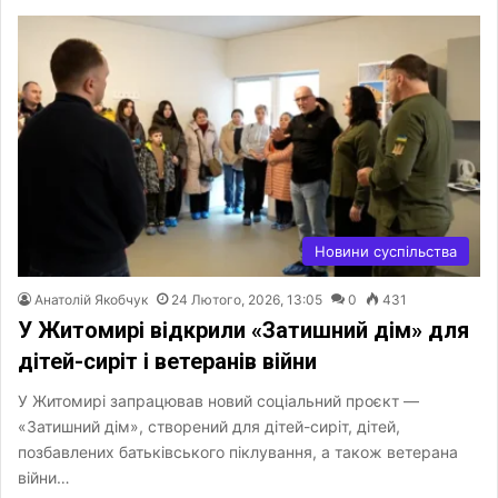
Новини суспільства
Анатолій Якобчук
24 Лютого, 2026, 13:05
0
431
У Житомирі відкрили «Затишний дім» для
дітей-сиріт і ветеранів війни
У Житомирі запрацював новий соціальний проєкт —
«Затишний дім», створений для дітей-сиріт, дітей,
позбавлених батьківського піклування, а також ветерана
війни…