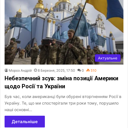
Актуальне
Мороз Андрій
8 Березня, 2025, 17:50
0
510
Небезпечний зсув: зміна позиції Америки
щодо Росії та України
Був час, коли американці були обурені вторгненням Росії в
Україну. Те, що ми спостерігали три роки тому, порушило
наші основні…
Детальніше