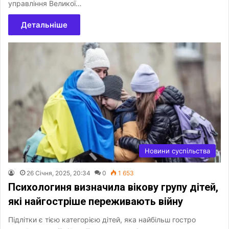
управління Великої…
Детальніше
Новини суспільства
26 Січня, 2025, 20:34
0
1 653
Психологиня визначила вікову групу дітей,
які найгостріше переживають війну
Підлітки є тією категорією дітей, яка найбільш гостро