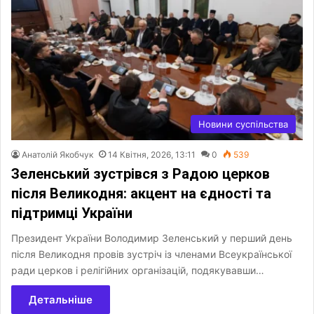
Новини суспільства
Анатолій Якобчук
14 Квітня, 2026, 13:11
0
539
Зеленський зустрівся з Радою церков
після Великодня: акцент на єдності та
підтримці України
Президент України Володимир Зеленський у перший день
після Великодня провів зустріч із членами Всеукраїнської
ради церков і релігійних організацій, подякувавши…
Детальніше