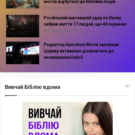
могла відбутися ця біблійна подія
6 Серпня, 2026, 13:42
Російський масований удар по Києву
забрав життя 17 людей, ще 44 поранені
5 Серпня, 2026, 11:16
Редактор Operation World закликав
Церкву активніше долучатися до
незавершеної місії
5 Серпня, 2026, 10:14
Вивчай Біблію вдома