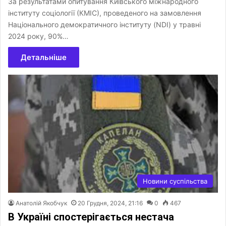
За результатами опитування Київського міжнародного
інституту соціології (КМІС), проведеного на замовлення
Національного демократичного інституту (NDI) у травні
2024 року, 90%…
Детальніше
Новини суспільства
Анатолій Якобчук
20 Грудня, 2024, 21:16
0
467
В Україні спостерігається нестача