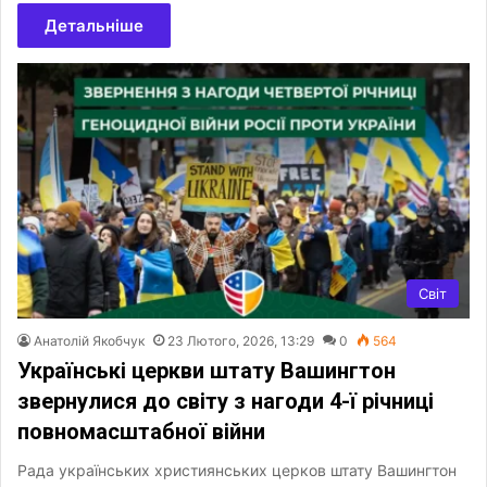
Детальніше
Світ
Анатолій Якобчук
23 Лютого, 2026, 13:29
0
564
Українські церкви штату Вашингтон
звернулися до світу з нагоди 4-ї річниці
повномасштабної війни
Рада українських християнських церков штату Вашингтон