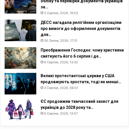
обліку та перевірки документів українців
я
за…
ш
3 Серпня, 2026, 19:03
к
ДЕСС нагадала релігійним організаціям
о
про вимоги до оформлення документів
для…
30 Липня, 2026, 17:31
Преображення Господнє: чому християни
святкують його 6 серпня і де…
6 Серпня, 2026, 13:42
Великі протестантські церкви у США
продовжують зростати, тоді як менші…
3 Серпня, 2026, 08:01
ЄС продовжив тимчасовий захист для
українців до 2028 року та…
6 Серпня, 2026, 13:57