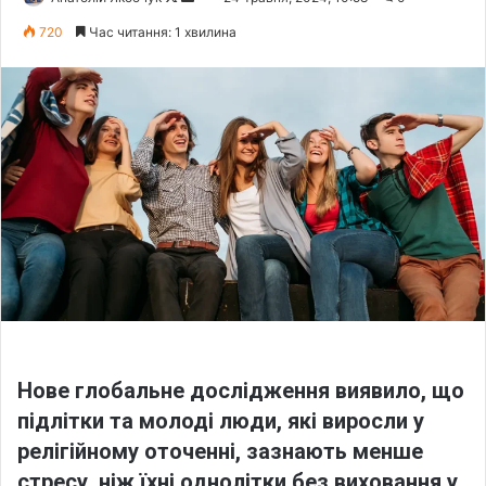
o
e
720
Час читання: 1 хвилина
l
n
l
d
o
a
w
n
o
e
n
m
X
a
i
l
Нове глобальне дослідження виявило, що
підлітки та молоді люди, які виросли у
релігійному оточенні, зазнають менше
стресу, ніж їхні однолітки без виховання у