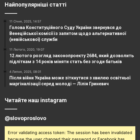
Найпопулярніші статті
11 Січня, 2025, 14:57
Голова Конституційного Суду України звернувся до
Венеційської комісії із запитом щодо альтернативної
(невійськової) служби
11 Лютого, 2020, 19:07
12 лютого розгляд законопроекту 2684, який дозволить
підліткам з 14 років міняти стать без згоди батьків
4 Липня, 2025, 08:01
Після війни Україна може зіткнутися з хвилею освітньої
маргіналізації серед молоді — Лілія Гриневич
Читайте наш instagram
@slovoproslovo
Error validating access token: The session has been invalidated
because the user changed their password or Facebook has