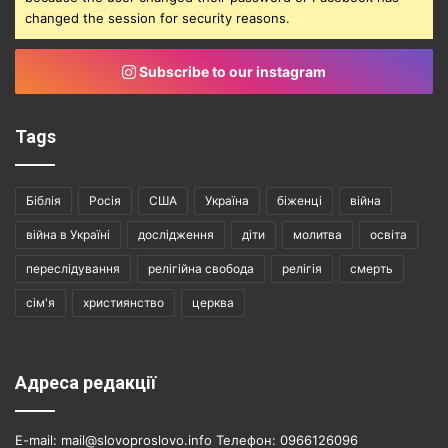
changed the session for security reasons.
Subscribe to our instagram
Tags
Біблія
Росія
США
Україна
біженці
війна
війна в Україні
дослідження
діти
молитва
освіта
переслідування
релігійна свобода
релігія
смерть
сім'я
християнство
церква
Адреса редакції
E-mail: mail@slovoproslovo.info Телефон: 0966126096