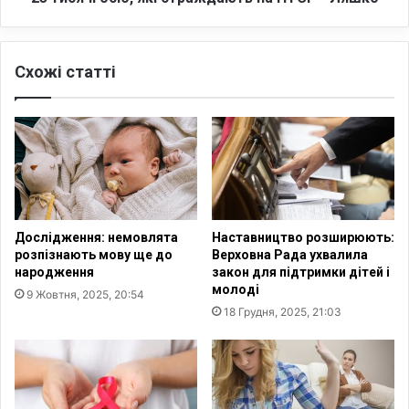
с
р
а
о
н
н
Схожі статті
а
и
м
з
о
д
в
о
і
р
ж
о
е
в
с
'
т
я
Дослідження: немовлята
Наставництво розширюють:
і
У
розпізнають мову ще до
Верховна Рада ухвалила
в
к
народження
закон для підтримки дітей і
в
р
молоді
9 Жовтня, 2025, 20:54
и
а
18 Грудня, 2025, 21:03
х
ї
о
н
д
и
и
н
т
а