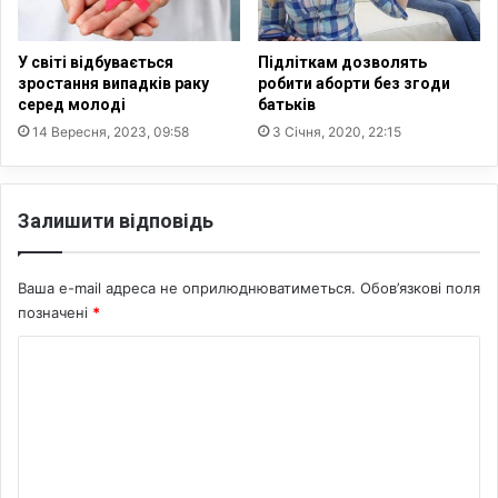
ь
л
у
і
к
ч
У світі відбувається
Підліткам дозволять
і
у
зростання випадків раку
робити аборти без згоди
н
є
серед молоді
батьків
о
т
14 Вересня, 2023, 09:58
3 Січня, 2020, 22:15
т
ь
е
с
а
я
Залишити відповідь
т
2
р
3
и
т
Ваша e-mail адреса не оприлюднюватиметься.
Обов’язкові поля
и
позначені
*
с
я
К
ч
і
о
о
м
с
е
і
б
н