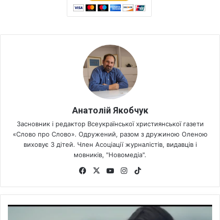
Анатолій Якобчук
Засновник і редактор Всеукраїнської християнської газети
«Слово про Слово». Одружений, разом з дружиною Оленою
виховує 3 дітей. Член Асоціації журналістів, видавців і
мовників, "Новомедіа".
Fa
X
Yo
Ins
Tik
ce
uT
tag
To
bo
ub
ra
k
ok
e
m
П