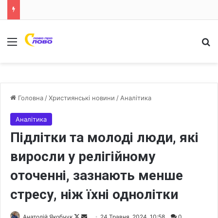
Меню
Ш
Головна
/
Християнські новини
/
Аналітика
Аналітика
Підлітки та молоді люди, які
виросли у релігійному
оточенні, зазнають менше
стресу, ніж їхні однолітки
Анатолій Якобчук
F
S
24 Травня, 2024, 10:58
0