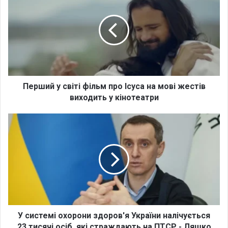
е
р
ш
и
й
у
с
в
і
Перший у світі фільм про Ісуса на мові жестів
т
виходить у кінотеатри
і
ф
У
і
с
л
и
ь
с
м
т
п
е
р
м
о
і
І
о
с
х
У системі охорони здоров'я України налічується
у
о
23 тисячі осіб, які страждають на ПТСР - Ляшко