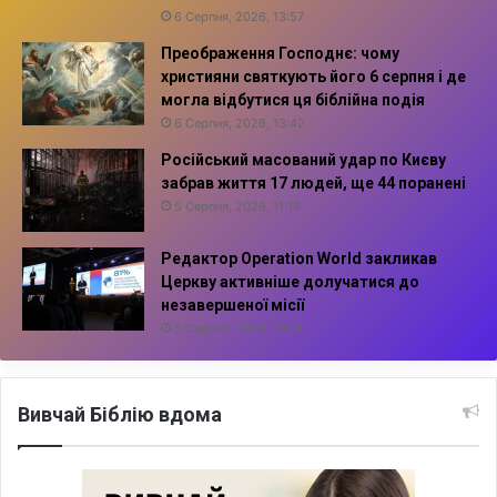
6 Серпня, 2026, 13:57
Преображення Господнє: чому
християни святкують його 6 серпня і де
могла відбутися ця біблійна подія
6 Серпня, 2026, 13:42
Російський масований удар по Києву
забрав життя 17 людей, ще 44 поранені
5 Серпня, 2026, 11:16
Редактор Operation World закликав
Церкву активніше долучатися до
незавершеної місії
5 Серпня, 2026, 10:14
Вивчай Біблію вдома