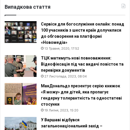
Випадкова стаття
Сервіси для богослужіння онлайн: понад
100 учасників з шести країн долучилися
до обговорення на платформі
«Новомедіа»
13 Травня, 2020, 17:52
ТЦК матимуть нові повноваження:
Відеофіксація під час видачі повісток та
перевірки документів
27 Листопада, 2023, 08:04
МакДональдз презентує серію книжок
«Я можу» для дітей, яка пропагує
гендерну толерантність та одностатеві
стосунки
19 Липня, 2023, 15:20
У Варшаві відбувся
загальнонаціональний захід –