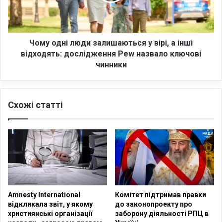
д
д
н
а
і
л
л
и
ю
Чому одні люди залишаються у вірі, а інші
х
д
відходять: дослідження Pew назвало ключові
:
и
чинники
б
з
і
а
л
л
ь
Схожі статті
и
ш
ш
і
а
с
ю
т
т
ь
ь
ж
с
е
я
р
у
Amnesty International
Комітет підтримав правки
т
в
відкликала звіт, у якому
до законопроекту про
в
і
християнські організації
заборону діяльності РПЦ в
с
р