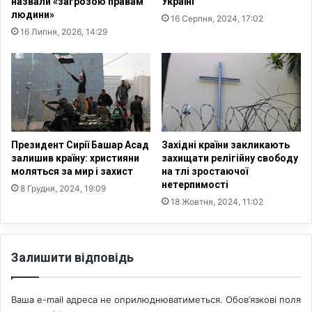
назвали «загрозою правам
Україні
е
і
людини»
16 Серпня, 2024, 17:02
к
,
16 Липня, 2026, 14:29
с
а
у
і
а
н
л
ш
ь
і
н
в
о
і
г
д
Президент Сирії Башар Асад
Західні країни закликають
о
х
залишив країну: християни
захищати релігійну свободу
н
моляться за мир і захист
на тлі зростаючої
о
нетерпимості
а
д
8 Грудня, 2024, 19:09
с
я
18 Жовтня, 2024, 11:02
и
т
л
ь
ь
:
Залишити відповідь
с
д
т
о
в
с
Ваша e-mail адреса не оприлюднюватиметься.
Обов’язкові поля
а
л