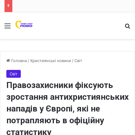
Меню
Ш
Головна
/
Християнські новини
/
Світ
Світ
Правозахисники фіксують
зростання антихристиянських
нападів у Європі, які не
потрапляють в офіційну
статистику