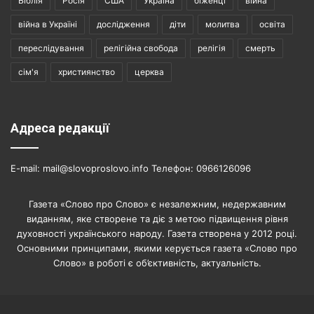
Біблія
Росія
США
Україна
біженці
війна
війна в Україні
дослідження
діти
молитва
освіта
переслідування
релігійна свобода
релігія
смерть
сім'я
християнство
церква
Адреса редакції
E-mail: mail@slovoproslovo.info Телефон: 0966126096
Газета «Слово про Слово» є незалежним, недержавним
виданням, яке створене та діє з метою підвищення рівня
духовності українського народу. Газета створена у 2012 році.
Основними принципами, якими керується газета «Слово про
Слово» в роботі є об’єктивність, актуальність.