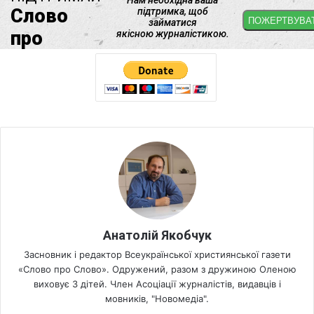
Анатолій Якобчук
Засновник і редактор Всеукраїнської християнської газети
«Слово про Слово». Одружений, разом з дружиною Оленою
виховує 3 дітей. Член Асоціації журналістів, видавців і
мовників, "Новомедіа".