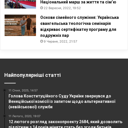
Національний марш за життя та сім’ю
22 Вересня, 2022, 19:52
Основи сімейного служіння: Українська
євангельська теологічна семінарія
відкриває сертифікатну програму для
подружніх пар
9 Червня, 2022, 21:57
Найпопулярніші статті
11 Січня, 2025, 14:57
Голова Конституційного Суду України звернувся до
Венеційської комісії із запитом щодо альтернативної
(невійськової) служби
11 Лютого, 2020, 19:07
12 лютого розгляд законопроекту 2684, який дозволить
підліткам з 14 років міняти стать без згоди батьків