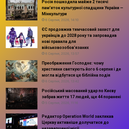
Росія пошкодила майже 2 тисячі
пам’яток культурної спадщини України —
Мінкультури
6 Серпня, 2026, 14:10
ЄС продовжив тимчасовий захист для
українців до 2028 року та запровадив
нові правила для
військовозобов’язаних
6 Серпня, 2026, 13:57
Преображення Господнє: чому
християни святкують його 6 серпня і де
могла відбутися ця біблійна подія
6 Серпня, 2026, 13:42
Російський масований удар по Києву
забрав життя 17 людей, ще 44 поранені
5 Серпня, 2026, 11:16
Редактор Operation World закликав
Церкву активніше долучатися до
незавершеної місії