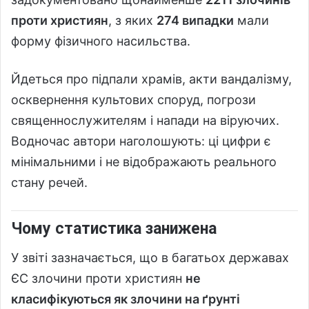
проти християн
, з яких
274 випадки
мали
форму фізичного насильства.
Йдеться про підпали храмів, акти вандалізму,
осквернення культових споруд, погрози
священнослужителям і напади на віруючих.
Водночас автори наголошують: ці цифри є
мінімальними і не відображають реального
стану речей.
Чому статистика занижена
У звіті зазначається, що в багатьох державах
ЄС злочини проти християн
не
класифікуються як злочини на ґрунті