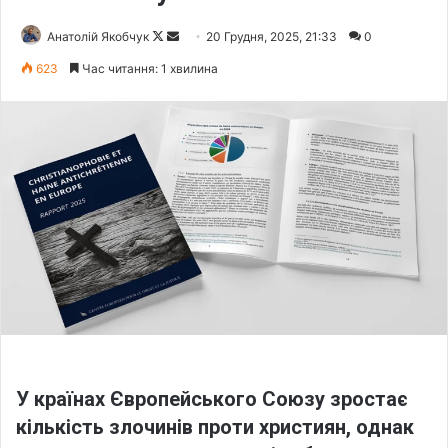
Анатолій Якобчук
F
S
20 Грудня, 2025, 21:33
0
o
e
623
Час читання: 1 хвилина
l
n
l
d
o
a
w
n
o
e
n
m
X
a
i
l
У країнах Європейського Союзу зростає
кількість злочинів проти християн, однак