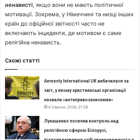
ненависті
, якщо вони не мають політичної
мотивації. Зокрема, у Німеччині та низці інших
країн до офіційної звітності часто не
включають інциденти, де мотивом є саме
релігійна ненависть.
Схожі статті
Amnesty International UK вибачилася за
звіт, у якому християнські організації
назвали «антиправозахисними»
4 Серпня, 2026, 21:38
Лукашенко посилив контроль над
релігійною сферою Білорусі,
підпорядкувавши собі уповноваженого у