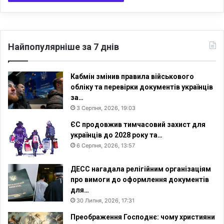
о
в
і
ч
и
Найпопулярніше за 7 днів
н
н
и
Кабмін змінив правила військового
к
обліку та перевірки документів українців
и
за…
3 Серпня, 2026, 19:03
ЄС продовжив тимчасовий захист для
українців до 2028 року та…
6 Серпня, 2026, 13:57
ДЕСС нагадала релігійним організаціям
про вимоги до оформлення документів
для…
30 Липня, 2026, 17:31
Преображення Господнє: чому християни