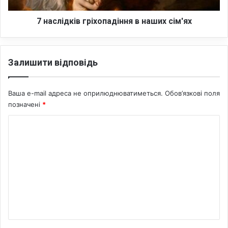
і
в
7 наслідків гріхопадіння в наших сім'ях
г
р
і
Залишити відповідь
х
о
п
Ваша e-mail адреса не оприлюднюватиметься.
Обов’язкові поля
а
позначені
*
д
і
К
н
н
о
я
м
в
е
н
а
н
ш
т
и
х
а
с