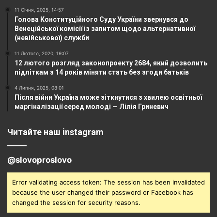
11 Січня, 2025, 14:57
Голова Конституційного Суду України звернувся до
Венеційської комісії із запитом щодо альтернативної
(невійськової) служби
11 Лютого, 2020, 19:07
12 лютого розгляд законопроекту 2684, який дозволить
підліткам з 14 років міняти стать без згоди батьків
4 Липня, 2025, 08:01
Після війни Україна може зіткнутися з хвилею освітньої
маргіналізації серед молоді — Лілія Гриневич
Читайте наш instagram
@slovoproslovo
Error validating access token: The session has been invalidated
because the user changed their password or Facebook has
changed the session for security reasons.