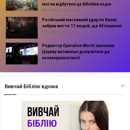
могла відбутися ця біблійна подія
6 Серпня, 2026, 13:42
Російський масований удар по Києву
забрав життя 17 людей, ще 44 поранені
5 Серпня, 2026, 11:16
Редактор Operation World закликав
Церкву активніше долучатися до
незавершеної місії
5 Серпня, 2026, 10:14
Вивчай Біблію вдома