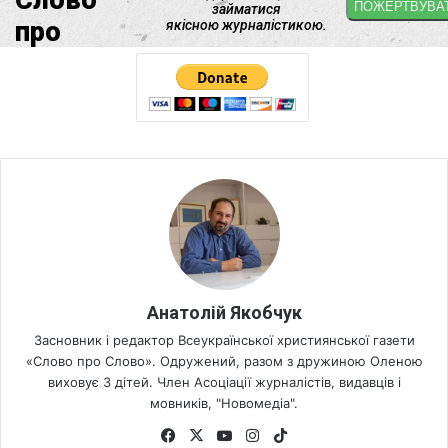
Анатолій Якобчук
Засновник і редактор Всеукраїнської християнської газети
«Слово про Слово». Одружений, разом з дружиною Оленою
виховує 3 дітей. Член Асоціації журналістів, видавців і
мовників, "Новомедіа".
Fa
X
Yo
Ins
Tik