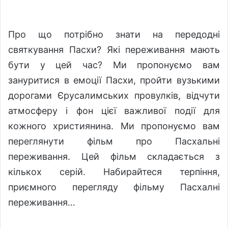
l
n
l
d
o
a
Про що потрібно знати на передодні
w
n
святкування Пасхи? Які переживання мають
o
e
бути у цей час? Ми пропонуємо вам
n
m
X
a
зануритися в емоції Пасхи, пройти вузькими
i
дорогами Єрусалимських провулків, відчути
l
атмосферу і фон цієї важливої події для
кожного християнина. Ми пропонуємо вам
переглянути фільм про Пасхальні
переживання. Цей фільм складається з
кількох серій. Набирайтеся терпіння,
приємного перегляду фільму Пасхалні
переживання…