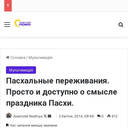
Меню
Ш
Головна
/
Мультимедія
Мультимедія
Пасхальные переживания.
Просто и доступно о смысле
праздника Пасхи.
Анатолій Якобчук
F
S
2 Квітня, 2014, 08:49
0
412
o
e
Час читання менше хвилини