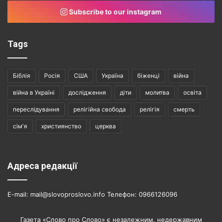
Subscribe to our instagram
Tags
Біблія
Росія
США
Україна
біженці
війна
війна в Україні
дослідження
діти
молитва
освіта
переслідування
релігійна свобода
релігія
смерть
сім'я
християнство
церква
Адреса редакції
E-mail: mail@slovoproslovo.info Телефон: 0966126096
Газета «Слово про Слово» є незалежним, недержавним