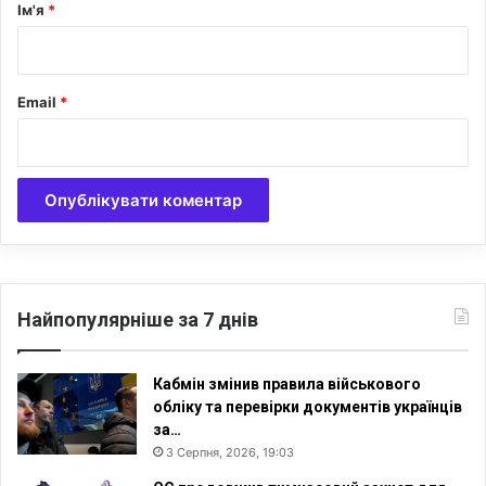
р
Ім'я
*
і
м
*
'
я
Email
*
х
Найпопулярніше за 7 днів
Кабмін змінив правила військового
обліку та перевірки документів українців
за…
3 Серпня, 2026, 19:03