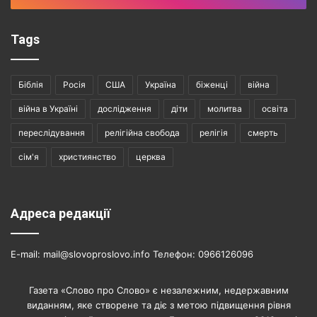
Tags
Біблія
Росія
США
Україна
біженці
війна
війна в Україні
дослідження
діти
молитва
освіта
переслідування
релігійна свобода
релігія
смерть
сім'я
християнство
церква
Адреса редакції
E-mail: mail@slovoproslovo.info Телефон: 0966126096
Газета «Слово про Слово» є незалежним, недержавним
виданням, яке створене та діє з метою підвищення рівня