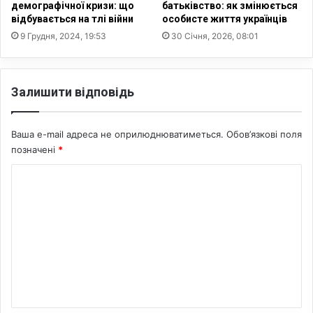
в
д
демографічної кризи: що
батьківство: як змінюється
и
о
відбувається на тлі війни
особисте життя українців
й
С
9 Грудня, 2024, 19:53
30 Січня, 2026, 08:01
д
Ш
е
А
ф
д
і
л
Залишити відповідь
ц
я
и
щ
т
е
Ваша e-mail адреса не оприлюднюватиметься.
Обов’язкові поля
3
позначені
*
0
К
к
р
о
а
м
ї
н
е
п
н
і
т
с
л
а
я