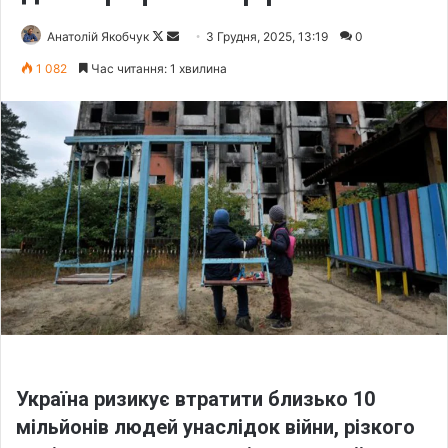
Анатолій Якобчук
F
S
3 Грудня, 2025, 13:19
0
o
e
1 082
Час читання: 1 хвилина
l
n
l
d
o
a
w
n
o
e
n
m
X
a
i
l
Україна ризикує втратити близько 10
мільйонів людей унаслідок війни, різкого