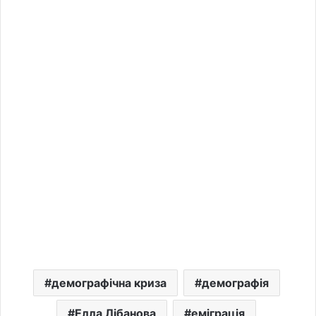
демографічна криза
демографія
Елла Лібанова
еміграція