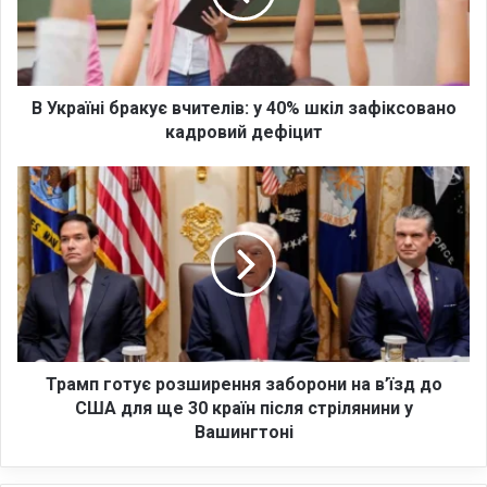
ї
н
і
б
р
В Україні бракує вчителів: у 40% шкіл зафіксовано
а
кадровий дефіцит
к
у
Т
є
р
в
а
ч
м
и
п
т
г
е
о
л
т
і
у
в
є
Трамп готує розширення заборони на в’їзд до
:
р
США для ще 30 країн після стрілянини у
у
о
Вашингтоні
4
з
0
ш