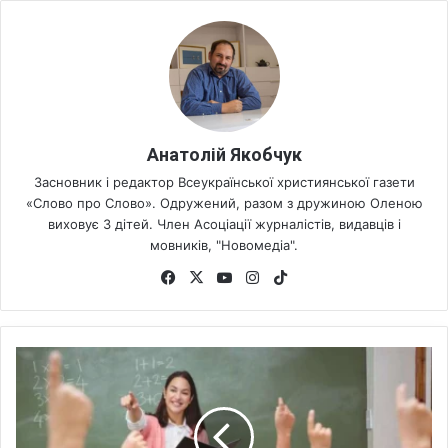
Анатолій Якобчук
Засновник і редактор Всеукраїнської християнської газети
«Слово про Слово». Одружений, разом з дружиною Оленою
виховує 3 дітей. Член Асоціації журналістів, видавців і
мовників, "Новомедіа".
Fa
X
Yo
Ins
Tik
ce
uT
tag
To
bo
ub
ra
k
ok
e
m
В
У
к
р
а