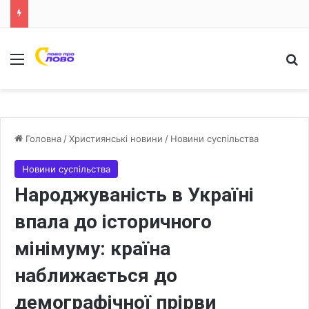
Меню
Ш
Головна
/
Християнські новини
/
Новини суспільства
Новини суспільства
Народжуваність в Україні
впала до історичного
мінімуму: країна
наближається до
демографічної прірви