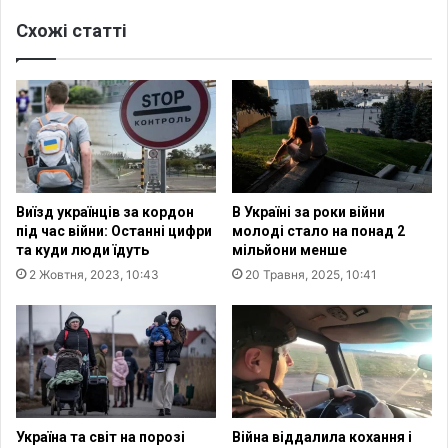
%
и
ш
Схожі статті
р
к
е
і
н
л
н
з
я
а
з
ф
а
і
б
к
о
Виїзд українців за кордон
В Україні за роки війни
с
р
під час війни: Останні цифри
молоді стало на понад 2
о
о
та куди люди їдуть
мільйони менше
в
н
2 Жовтня, 2023, 10:43
20 Травня, 2025, 10:41
а
и
н
н
о
а
к
в
а
’
д
ї
р
з
о
д
Україна та світ на порозі
Війна віддалила кохання і