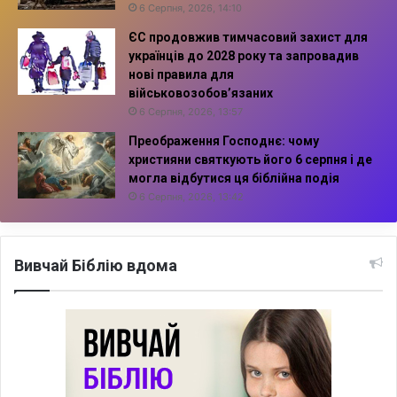
6 Серпня, 2026, 14:10
ЄС продовжив тимчасовий захист для
українців до 2028 року та запровадив
нові правила для
військовозобов’язаних
6 Серпня, 2026, 13:57
Преображення Господнє: чому
християни святкують його 6 серпня і де
могла відбутися ця біблійна подія
6 Серпня, 2026, 13:42
Вивчай Біблію вдома