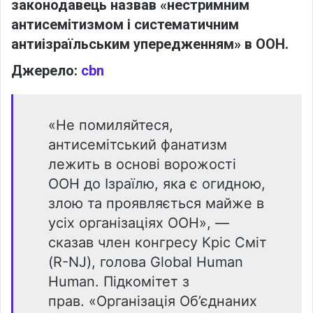
законодавець назвав «нестримним
антисемітизмом і систематичним
антиізраїльським упередженням» в ООН.
Джерело:
cbn
«Не помиляйтеся,
антисемітський фанатизм
лежить в основі ворожості
ООН до Ізраїлю, яка є огидною,
злою та проявляється майже в
усіх організаціях ООН», —
сказав член конгресу Кріс Сміт
(R-NJ), голова Global Human
Human. Підкомітет з
прав. «Організація Об’єднаних