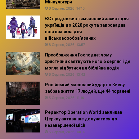
Мінкультури
6 Серпня, 2026, 14:10
ЄС продовжив тимчасовий захист для
українців до 2028 року та запровадив
нові правила для
військовозобов’язаних
6 Серпня, 2026, 13:57
Преображення Господнє: чому
християни святкують його 6 серпня і де
могла відбутися ця біблійна подія
6 Серпня, 2026, 13:42
Російський масований удар по Києву
забрав життя 17 людей, ще 44 поранені
5 Серпня, 2026, 11:16
Редактор Operation World закликав
Церкву активніше долучатися до
незавершеної місії
5 Серпня, 2026, 10:14