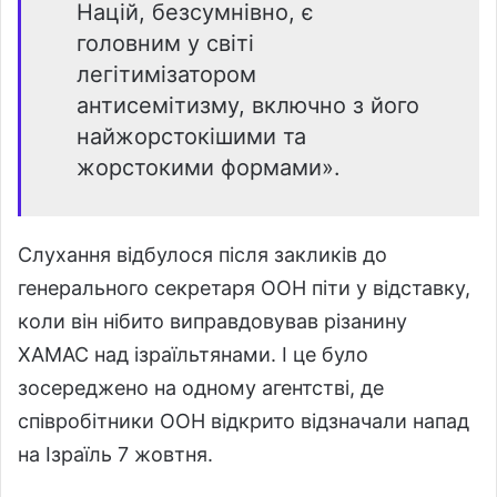
Націй, безсумнівно, є
головним у світі
легітимізатором
антисемітизму, включно з його
найжорстокішими та
жорстокими формами».
Слухання відбулося після закликів до
генерального секретаря ООН піти у відставку,
коли він нібито виправдовував різанину
ХАМАС над ізраїльтянами. І це було
зосереджено на одному агентстві, де
співробітники ООН відкрито відзначали напад
на Ізраїль 7 жовтня.