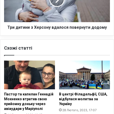
и
р
т
о
и
м
н
о
и
ж
з
Три дитини з Херсону вдалося повернути додому
л
Х
и
е
в
р
Схожі статті
і
с
с
о
т
н
ь
у
т
в
р
д
а
а
н
л
с
о
Пастор та капелан Геннадій
В центрі Філадельфії, США,
г
с
Мохненко втратив свою
відбулася молитва за
е
я
прийомну доньку через
Україну
н
п
авіаудари у Маріуполі
28 Лютого, 2023, 17:07
д
о