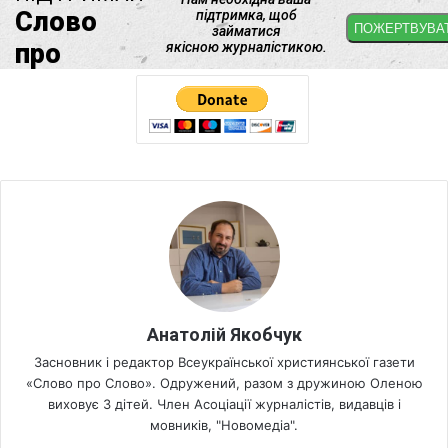
Анатолій Якобчук
Засновник і редактор Всеукраїнської християнської газети
«Слово про Слово». Одружений, разом з дружиною Оленою
виховує 3 дітей. Член Асоціації журналістів, видавців і
мовників, "Новомедіа".