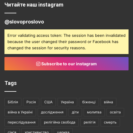
Читайте наш instagram
@slovoproslovo
Error validating access token: The session has been invalidated
because the user changed their password or Facebook has
changed the session for security reasons.
Subscribe to our instagram
Tags
Біблія
Росія
США
Україна
біженці
війна
війна в Україні
дослідження
діти
молитва
освіта
переслідування
релігійна свобода
релігія
смерть
сім'я
християнство
церква