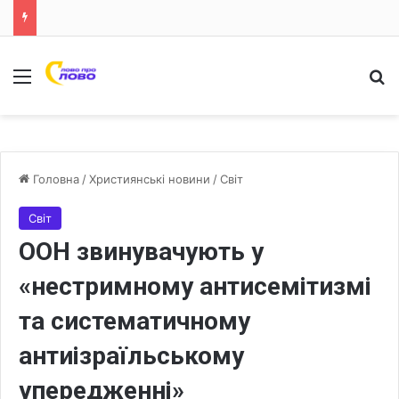
Меню
Ш
Головна
/
Християнські новини
/
Світ
Світ
ООН звинувачують у
«нестримному антисемітизмі
та систематичному
антиізраїльському
упередженні»