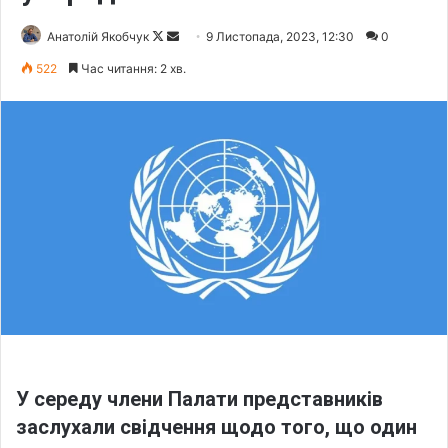
Анатолій Якобчук
F
S
9 Листопада, 2023, 12:30
0
o
e
522
Час читання: 2 хв.
l
n
l
d
o
a
w
n
o
e
n
m
X
a
i
l
У середу члени Палати представників
заслухали свідчення щодо того, що один