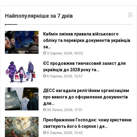
е
н
Найпопулярніше за 7 днів
н
і
т
Кабмін змінив правила військового
а
обліку та перевірки документів українців
в
за…
і
3 Серпня, 2026, 19:03
н
ЄС продовжив тимчасовий захист для
ч
українців до 2028 року та…
а
6 Серпня, 2026, 13:57
н
н
і
ДЕСС нагадала релігійним організаціям
про вимоги до оформлення документів
для…
30 Липня, 2026, 17:31
Преображення Господнє: чому християни
святкують його 6 серпня і де…
6 Серпня, 2026, 13:42