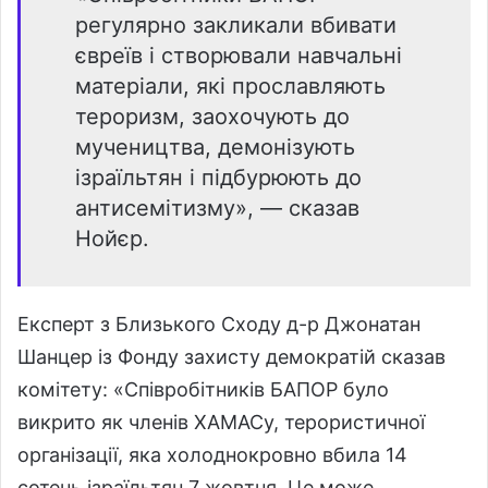
регулярно закликали вбивати
євреїв і створювали навчальні
матеріали, які прославляють
тероризм, заохочують до
мучеництва, демонізують
ізраїльтян і підбурюють до
антисемітизму», — сказав
Нойєр.
Експерт з Близького Сходу д-р Джонатан
Шанцер із Фонду захисту демократій сказав
комітету: «Співробітників БАПОР було
викрито як членів ХАМАСу, терористичної
організації, яка холоднокровно вбила 14
сотень ізраїльтян 7 жовтня. Це може