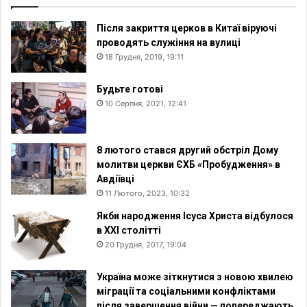
Після закриття церков в Китаї віруючі
проводять служіння на вулиці
18 Грудня, 2019, 19:11
Будьте готові
10 Серпня, 2021, 12:41
8 лютого стався другий обстріл Дому
молитви церкви ЄХБ «Пробудження» в
Авдіївці
11 Лютого, 2023, 10:32
Якби народження Ісуса Христа відбулося
в XXI столітті
20 Грудня, 2017, 19:04
Україна може зіткнутися з новою хвилею
міграції та соціальними конфліктами
після завершення війни — попереджають