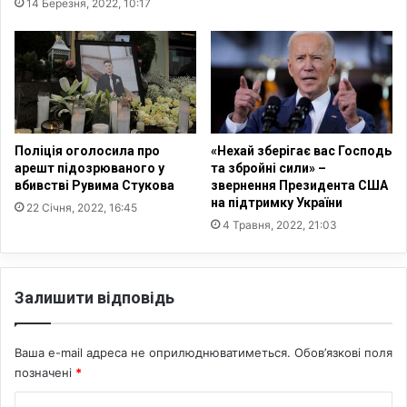
14 Березня, 2022, 10:17
е
в
р
е
н
р
и
н
х
у
о
т
с
и
і
д
Поліція оголосила про
«Нехай зберігає вас Господь
б
о
арешт підозрюваного у
та збройні сили» –
б
вбивстві Рувима Стукова
звернення Президента США
д
у
на підтримку України
о
22 Січня, 2022, 16:45
т
м
4 Травня, 2022, 21:03
и
у
х
р
Залишити відповідь
е
щ
е
Ваша e-mail адреса не оприлюднюватиметься.
Обов’язкові поля
н
позначені
*
и
м
К