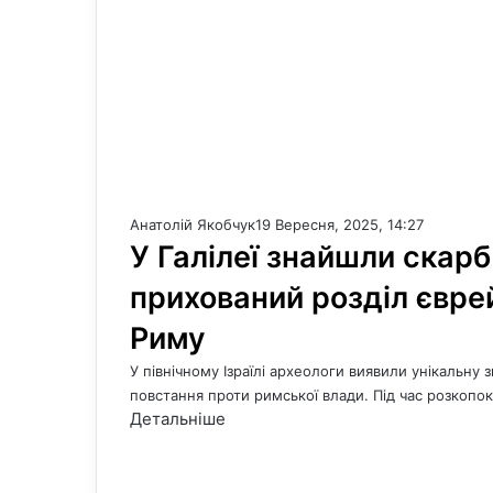
Анатолій Якобчук
19 Вересня, 2025, 14:27
У Галілеї знайшли скарб
прихований розділ євре
Риму
У північному Ізраїлі археологи виявили унікальну 
повстання проти римської влади. Під час розкопо
Детальніше