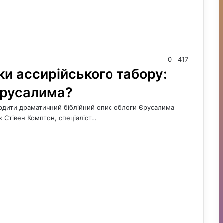
0
417
ки ассирійського табору:
 Єрусалима?
вердити драматичний біблійний опис облоги Єрусалима
 Стівен Комптон, спеціаліст…