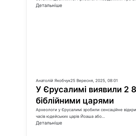
Детальніше
Анатолій Якобчук
25 Вересня, 2025, 08:01
У Єрусалимі виявили 2 8
біблійними царями
Археологи у Єрусалимі зробили сенсаційне відкри
часів юдейських царів Йоаша або…
Детальніше