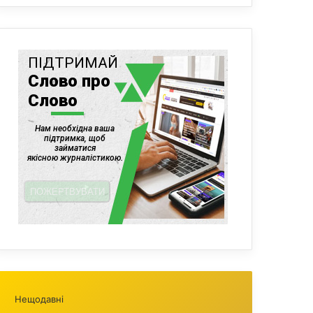
Нещодавні