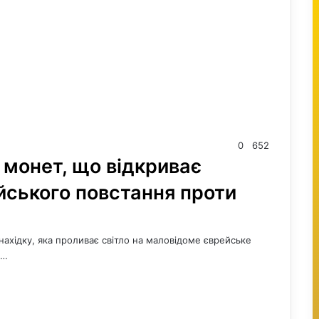
0
652
 монет, що відкриває
йського повстання проти
знахідку, яка проливає світло на маловідоме єврейське
к…