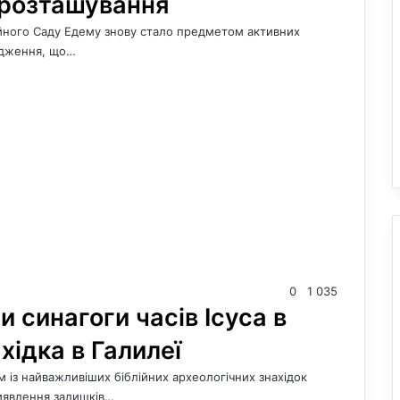
 розташування
ійного Саду Едему знову стало предметом активних
лідження, що…
0
1 035
 синагоги часів Ісуса в
хідка в Галилеї
им із найважливіших біблійних археологічних знахідок
виявлення залишків…