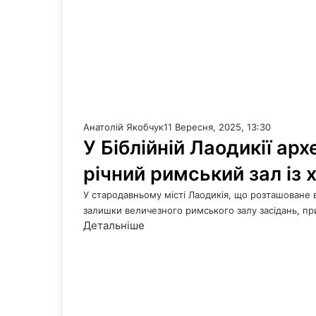
Анатолій Якобчук
11 Вересня, 2025, 13:30
У Біблійній Лаодикії ар
річний римський зал із
У стародавньому місті Лаодикія, що розташоване в
залишки величезного римського залу засідань, 
Детальніше