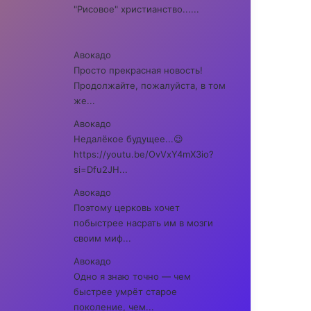
"Рисовое" христианство......
Авокадо
Просто прекрасная новость!
Продолжайте, пожалуйста, в том
же...
Авокадо
Недалёкое будущее...😉
https://youtu.be/OvVxY4mX3io?
si=Dfu2JH...
Авокадо
Поэтому церковь хочет
побыстрее насрать им в мозги
своим миф...
Авокадо
Одно я знаю точно — чем
быстрее умрёт старое
поколение, чем...