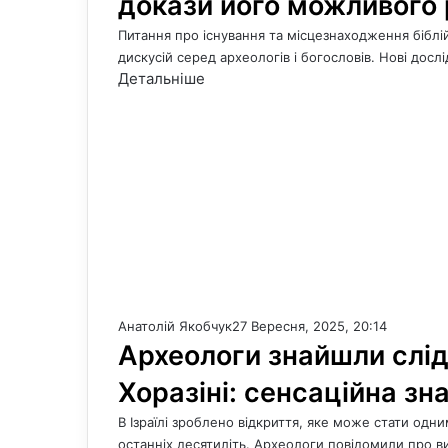
докази його можливого
Питання про існування та місцезнаходження бібл
дискусій серед археологів і богословів. Нові дос
Детальніше
Анатолій Якобчук
27 Вересня, 2025, 20:14
Археологи знайшли сліди
Хоразіні: сенсаційна зна
В Ізраїлі зроблено відкриття, яке може стати одн
останніх десятиліть. Археологи повідомили про 