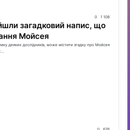
0
1 108
айшли загадковий напис, що
вання Мойсея
умку деяких дослідників, може містити згадку про Мойсея
о:…
0
676