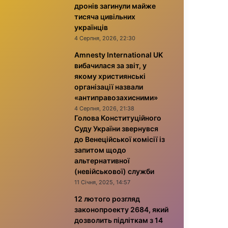
дронів загинули майже
тисяча цивільних
українців
4 Серпня, 2026, 22:30
Amnesty International UK
вибачилася за звіт, у
якому християнські
організації назвали
«антиправозахисними»
4 Серпня, 2026, 21:38
Голова Конституційного
Суду України звернувся
до Венеційської комісії із
запитом щодо
альтернативної
(невійськової) служби
11 Січня, 2025, 14:57
12 лютого розгляд
законопроекту 2684, який
дозволить підліткам з 14