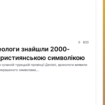
0
833
хеологи знайшли 2000-
 християнською символікою
 сучасній турецькій провінції Денізлі, археологи виявили
прикрашеного символами,…