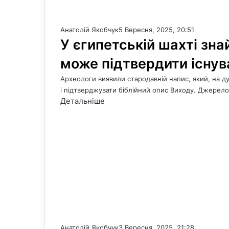
Анатолій Якобчук
5 Вересня, 2025, 20:51
У єгипетській шахті зн
може підтвердити існу
Археологи виявили стародавній напис, який, на д
і підтверджувати біблійний опис Виходу. Джерел
Детальніше
Анатолій Якобчук
3 Вересня, 2025, 21:28