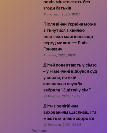
років міняти стать без
згоди батьків
11 Лютого, 2020, 19:07
Після війни Україна може
зіткнутися з хвилею
освітньої маргіналізації
серед молоді — Лілія
Гриневич
4 Липня, 2025, 08:01
Дітей повертають у сім’ю
– у Німеччині відбувся суд
у справі, по якій
ювенальна служба
забрала 13 дітей у сім’ї
21 Лютого, 2023, 17:29
Діти з релігійним
вихованням щасливіші та
мають міцніше здоров’я
12 Вересня, 2019, 22:06
Авокадо