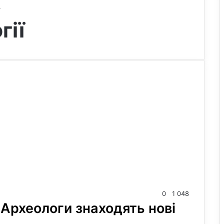
гії
0
1 048
Археологи знаходять нові