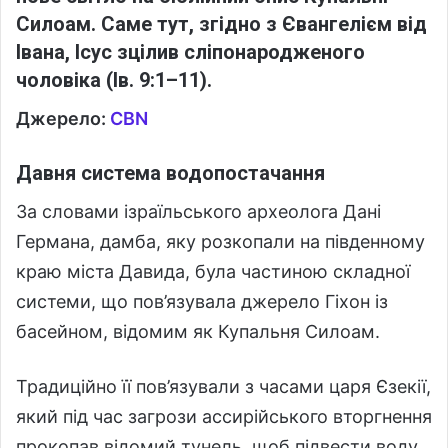
Силоам. Саме тут, згідно з Євангелієм від
Івана, Ісус зцілив сліпонародженого
чоловіка (Ів. 9:1–11).
Джерело:
CBN
Давня система водопостачання
За словами ізраїльського археолога Дані
Германа, дамба, яку розкопали на південному
краю міста Давида, була частиною складної
системи, що пов’язувала джерело Гіхон із
басейном, відомим як Купальня Силоам.
Традиційно її пов’язували з часами царя Єзекії,
який під час загрози ассирійського вторгнення
прокопав відомий тунель, щоб підвести воду