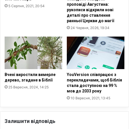
П
т
проповіді Августина:
5 Серпня, 2021, 20:54
а
и
рукописи відкрили нові
ф
д
деталі про ставлення
і
в
ранньої Церкви до магії
л
і
24 Червня, 2026, 19:34
і
г
й
р
о
у
в
п
а
и
н
у
о
к
ю
р
Вчені виростили вимерле
YouVersion співпрацює з
з
а
дерево, згадане в Біблії
перекладачами, щоб Біблія
Р
стала доступною на 99 %
ї
25 Вересня, 2024, 14:25
мов до 2033 року
П
н
Ц
с
10 Вересня, 2021, 13:45
ь
к
и
Залишити відповідь
х
д