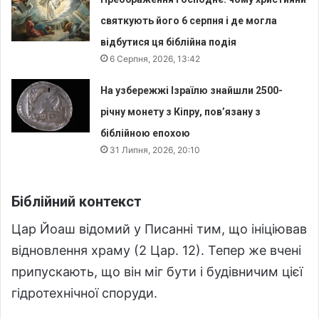
святкують його 6 серпня і де могла
відбутися ця біблійна подія
6 Серпня, 2026, 13:42
На узбережжі Ізраїлю знайшли 2500-
річну монету з Кіпру, пов’язану з
біблійною епохою
31 Липня, 2026, 20:10
Біблійний контекст
Цар Йоаш відомий у Писанні тим, що ініціював
відновлення храму (2 Цар. 12). Тепер же вчені
припускають, що він міг бути і будівничим цієї
гідротехнічної споруди.