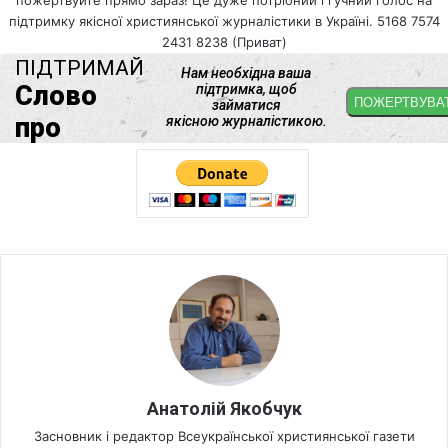
пожертвуйте прямо зараз! Це дуже потрібний і гучний голос на
підтримку якісної християнської журналістики в Україні. 5168 7574
2431 8238 (Приват)
Анатолій Якобчук
Засновник і редактор Всеукраїнської християнської газети