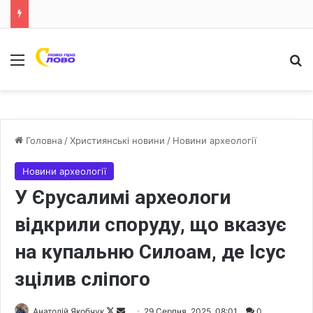
Меню
Ш
Головна
/
Християнські новини
/
Новини археології
Новини археології
У Єрусалимі археологи
відкрили споруду, що вказує
на купальню Силоам, де Ісус
зцілив сліпого
Анатолій Якобчук
F
S
29 Серпня, 2025, 08:01
0