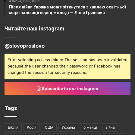
4 Липня, 2025, 08:01
Після війни Україна може зіткнутися з хвилею освітньої
маргіналізації серед молоді — Лілія Гриневич
Читайте наш instagram
@slovoproslovo
Error validating access token: The session has been invalidated
because the user changed their password or Facebook has
changed the session for security reasons.
Subscribe to our instagram
Tags
Біблія
Росія
США
Україна
біженці
війна