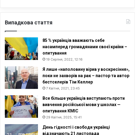
Випадкова стаття
85 % українців вважають себе
насамперед громадянами своєї країни –
опитування
19 Серпня, 2022, 12:16
Я лише «наполовину вірив у воскресіння»,
поки не захворів на рак – пастор та автор
бестселерів Тім Келлер
7 Квітня, 2021, 23:45
Все більше українців виступають проти
вивчення російської мови у школах —
опитування КМІС
29 Квітня, 2025, 15:41
День гідності і свободи українці
відзначають 21 листопада