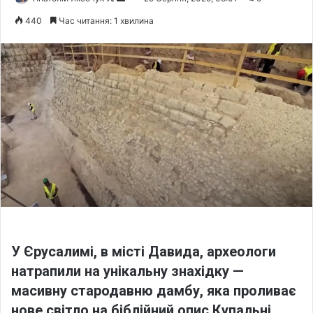
o
e
440
Час читання: 1 хвилина
l
n
l
d
o
a
w
n
o
e
n
m
X
a
i
l
У Єрусалимі, в місті Давида, археологи
натрапили на унікальну знахідку —
масивну стародавню дамбу, яка проливає
нове світло на біблійний опис Купальні