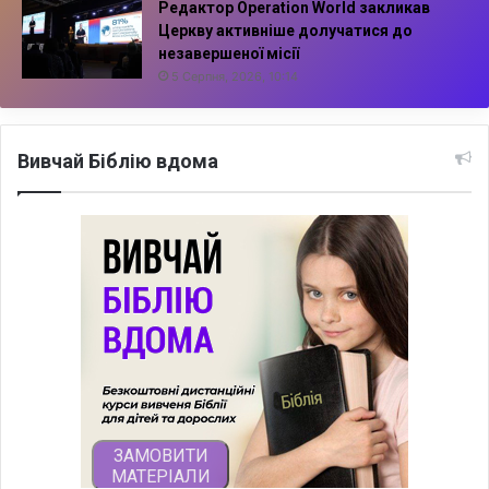
Редактор Operation World закликав
Церкву активніше долучатися до
незавершеної місії
5 Серпня, 2026, 10:14
Вивчай Біблію вдома