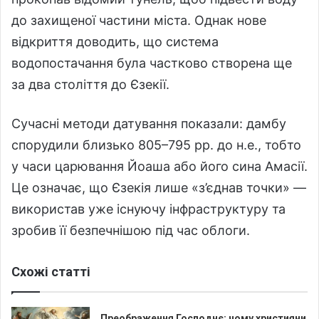
до захищеної частини міста. Однак нове
відкриття доводить, що система
водопостачання була частково створена ще
за два століття до Єзекії.
Сучасні методи датування показали: дамбу
спорудили близько 805–795 рр. до н.е., тобто
у часи царювання Йоаша або його сина Амасії.
Це означає, що Єзекія лише «з’єднав точки» —
використав уже існуючу інфраструктуру та
зробив її безпечнішою під час облоги.
Схожі статті
Преображення Господнє: чому християни