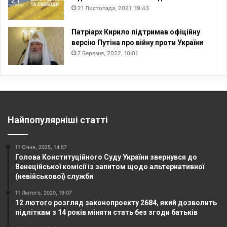
21 Листопада, 2021, 19:43
Патріарх Кирило підтримав офіційну
версію Путіна про війну проти України
7 Березня, 2022, 10:01
Найпопулярніші статті
11 Січня, 2025, 14:57
Голова Конституційного Суду України звернувся до
Венеційської комісії із запитом щодо альтернативної
(невійськової) служби
11 Лютого, 2020, 19:07
12 лютого розгляд законопроекту 2684, який дозволить
підліткам з 14 років міняти стать без згоди батьків