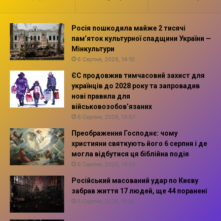
Росія пошкодила майже 2 тисячі
пам’яток культурної спадщини України —
Мінкультури
6 Серпня, 2026, 14:10
ЄС продовжив тимчасовий захист для
українців до 2028 року та запровадив
нові правила для
військовозобов’язаних
6 Серпня, 2026, 13:57
Преображення Господнє: чому
християни святкують його 6 серпня і де
могла відбутися ця біблійна подія
6 Серпня, 2026, 13:42
Російський масований удар по Києву
забрав життя 17 людей, ще 44 поранені
5 Серпня, 2026, 11:16