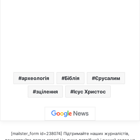
археологія
Біблія
Єрусалим
зцілення
Ісус Христос
[mailster_form id=238074] Підтримайте наших журналістів,