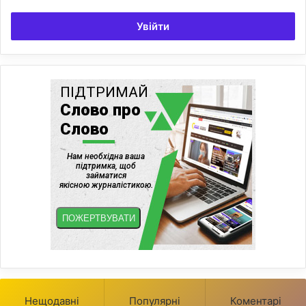
Увійти
Нещодавні
Популярні
Коментарі