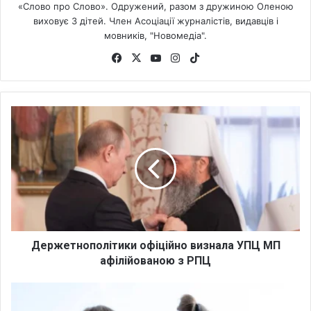
«Слово про Слово». Одружений, разом з дружиною Оленою
виховує 3 дітей. Член Асоціації журналістів, видавців і
мовників, "Новомедіа".
Fa
X
Yo
Ins
Tik
ce
uT
tag
To
bo
ub
ra
k
ok
e
m
Д
е
р
ж
е
т
н
о
п
о
Держетнополітики офіційно визнала УПЦ МП
л
афілійованою з РПЦ
і
т
З
и
о