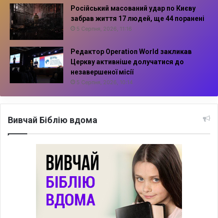
Російський масований удар по Києву
забрав життя 17 людей, ще 44 поранені
5 Серпня, 2026, 11:16
Редактор Operation World закликав
Церкву активніше долучатися до
незавершеної місії
5 Серпня, 2026, 10:14
Вивчай Біблію вдома