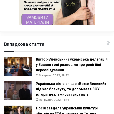
Випадкова стаття
Віктор Єленський і українська делегація
у Вашингтоні розповіли про релігійні
переслідування
6 Червня, 2025, 19:32
Українська сім’я співає «Боже Великий»
під час блекауту, та допомагає ЗСУ −
історія незламності українців
16 Грудня, 2022, 11:46
Росія завдала українській культурі
збитків на $24 мільярди, — Тетяна