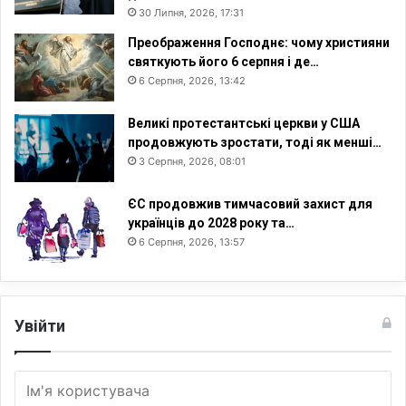
30 Липня, 2026, 17:31
б
о
Преображення Господнє: чому християни
в
святкують його 6 серпня і де…
і
6 Серпня, 2026, 13:42
Великі протестантські церкви у США
продовжують зростати, тоді як менші…
3 Серпня, 2026, 08:01
ЄС продовжив тимчасовий захист для
українців до 2028 року та…
6 Серпня, 2026, 13:57
Увійти