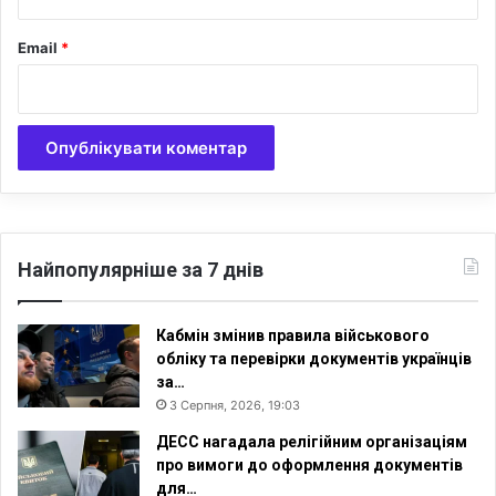
н
а
Email
*
н
е
д
о
с
т
а
т
н
я
Найпопулярніше за 7 днів
д
л
я
Кабмін змінив правила військового
о
обліку та перевірки документів українців
п
за…
и
3 Серпня, 2026, 19:03
с
ДЕСС нагадала релігійним організаціям
у
про вимоги до оформлення документів
л
для…
ю