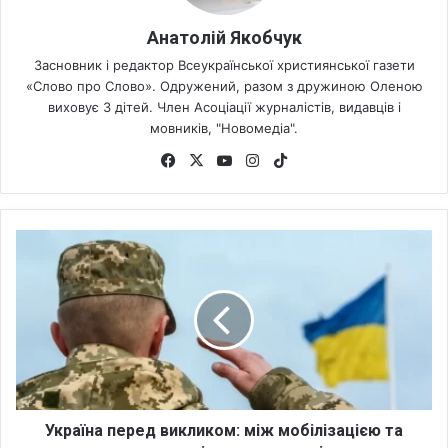
Анатолій Якобчук
Засновник і редактор Всеукраїнської християнської газети
«Слово про Слово». Одружений, разом з дружиною Оленою
виховує 3 дітей. Член Асоціації журналістів, видавців і
мовників, "Новомедіа".
Fa
X
Yo
Ins
Tik
ce
uT
tag
To
bo
ub
ra
k
ok
e
m
У
к
р
а
ї
н
а
п
е
р
Україна перед викликом: між мобілізацією та