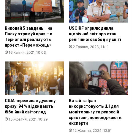
ц
о
і
п
є
о
ю
п
Виконай 5 завдань, і на
USCIRF оприлюднила
т
у
Пасху отримуй приз – в
щорічний звіт про стан
а
л
Тернополі реалізують
релігійної свободи у світі
п
я
проєкт «Переможець»
2 Травня, 2023, 11:11
р
р
16 Квітня, 2021, 10:03
а
н
в
а
о
т
м
е
н
о
а
р
в
і
і
я
США переживає духовну
Китай та Іран
д
"
кризу: 94 % відкидають
використовують ШІ для
м
П
біблійний світогляд
моніторингу та репресій
о
християн, попереджають
'
15 Жовтня, 2021, 10:29
експерти
в
я
у
т
12 Жовтня, 2024, 12:51