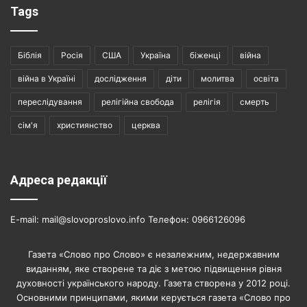
Tags
Біблія
Росія
США
Україна
біженці
війна
війна в Україні
дослідження
діти
молитва
освіта
переслідування
релігійна свобода
релігія
смерть
сім'я
християнство
церква
Адреса редакції
E-mail: mail@slovoproslovo.info Телефон: 0966126096
Газета «Слово про Слово» є незалежним, недержавним
виданням, яке створене та діє з метою підвищення рівня
духовності українського народу. Газета створена у 2012 році.
Основними принципами, якими керується газета «Слово про