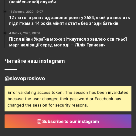
(невійськової) служби
11 Лютого, 2020, 19:07
12 лютого розгляд законопроекту 2684, який дозволить
підліткам з 14 років міняти стать без згоди батьків
4 Липня, 2025, 08:01
Після війни Україна може зіткнутися з хвилею освітньої
маргіналізації серед молоді — Лілія Гриневич
Читайте наш instagram
@slovoproslovo
Error validating access token: The session has been invalidated
because the user changed their password or Facebook has
changed the session for security reasons.
Subscribe to our instagram