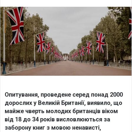
l
n
l
d
o
a
w
n
o
e
n
m
X
a
i
l
Опитування, проведене серед понад 2000
дорослих у Великій Британії, виявило, що
майже чверть молодих британців віком
від 18 до 34 років висловлюються за
заборону книг з мовою ненависті,