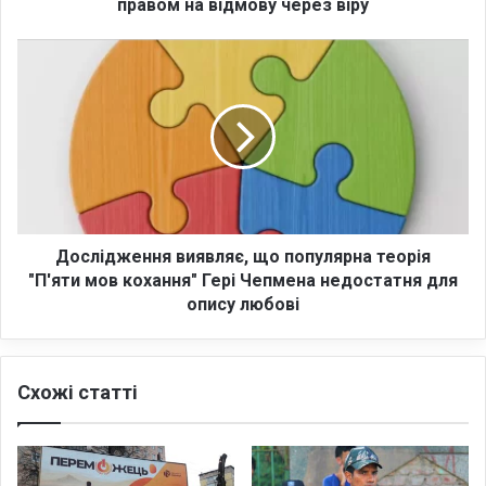
е
правом на відмову через віру
д
в
Д
и
о
к
с
л
л
и
і
к
д
о
ж
м
е
:
н
м
н
Дослідження виявляє, що популярна теорія
і
я
"П'яти мов кохання" Гері Чепмена недостатня для
ж
в
опису любові
м
и
о
я
б
в
і
Схожі статті
л
л
я
і
є
з
,
а
щ