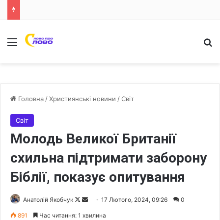
Меню
Ш
Головна
/
Християнські новини
/
Світ
Світ
Молодь Великої Британії
схильна підтримати заборону
Біблії, показує опитування
Анатолій Якобчук
F
S
17 Лютого, 2024, 09:26
0
o
e
891
Час читання: 1 хвилина