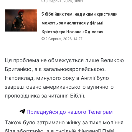
3 Серпня, 2026, 08:01
5 біблійних тем, над якими християни
можуть замислитися у фільмі
Крістофера Нолана «Одіссея»
2 Серпня, 2026, 14:27
Ця проблема не обмежується лише Великою
Британією, а є загальноєвропейською.
Наприклад, минулого року в Англії було
заарештовано американського вуличного
проповідника за читання Біблії.
Приєднуйся до нашого Телеграм
Також було затримано жінку за тихе моління
біля абортарію, а в сусідній Фінляндії Паїві