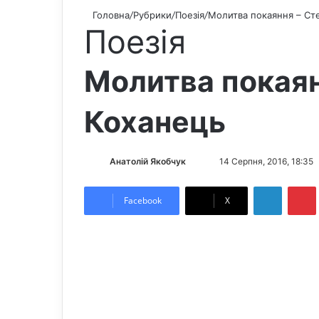
Головна
/
Рубрики
/
Поезія
/
Молитва покаяння – Ст
Поезія
Молитва покаян
Коханець
Анатолій Якобчук
F
S
14 Серпня, 2016, 18:35
o
e
LinkedIn
Pintere
l
n
Facebook
X
l
d
o
a
w
n
o
e
n
m
X
a
i