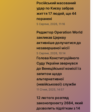
Російський масований
удар по Києву забрав
життя 17 людей, ще 44
поранені
5 Серпня, 2026, 11:16
Редактор Operation World
закликав Церкву
активніше долучатися до
незавершеної місії
5 Серпня, 2026, 10:14
Голова Конституційного
Суду України звернувся
до Венеційської комісії із
запитом щодо
альтернативної
(невійськової) служби
11 Січня, 2025, 14:57
12 лютого розгляд
законопроекту 2684, який
дозволить підліткам з 14