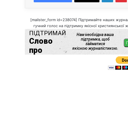
[mailster_form id=238074] Підтримайте наших журнал
гучний голос на підтримку якісної християнської ж