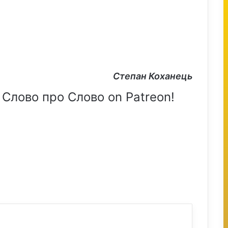
Степан Коханець
 Слово про Слово on Patreon!