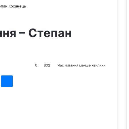
епан Коханець
ня – Степан
0
802
Час читання менше хвилини
st
Messenger