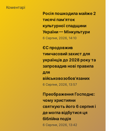
Коментарі
Росія пошкодила майже 2
тисячі пам’яток
культурної спадщини
України — Мінкультури
6 Серпня, 2026, 14:10
ЄС продовжив
тимчасовий захист для
українців до 2028 року та
запровадив нові правила
для
військовозобов’язаних
6 Серпня, 2026, 13:57
Преображення Господнє:
чому християни
святкують його 6 серпня і
де могла відбутися ця
біблійна подія
6 Серпня, 2026, 13:42