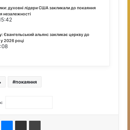
и: духовні лідери США закликали до покаяння
я незалежності
15:42
у: Євангельський альянс закликає церкву до
 у 2026 році
7:08
ь
покаяння
ас
st
Messenger
Поділитися електронною поштою
Друк