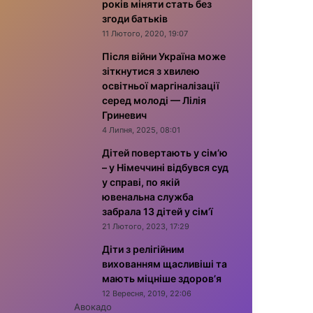
років міняти стать без
згоди батьків
11 Лютого, 2020, 19:07
Після війни Україна може
зіткнутися з хвилею
освітньої маргіналізації
серед молоді — Лілія
Гриневич
4 Липня, 2025, 08:01
Дітей повертають у сім’ю
– у Німеччині відбувся суд
у справі, по якій
ювенальна служба
забрала 13 дітей у сім’ї
21 Лютого, 2023, 17:29
Діти з релігійним
вихованням щасливіші та
мають міцніше здоров’я
12 Вересня, 2019, 22:06
Авокадо