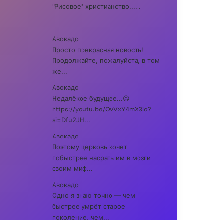
"Рисовое" христианство......
Авокадо
Просто прекрасная новость!
Продолжайте, пожалуйста, в том
же...
Авокадо
Недалёкое будущее...😉
https://youtu.be/OvVxY4mX3io?
si=Dfu2JH...
Авокадо
Поэтому церковь хочет
побыстрее насрать им в мозги
своим миф...
Авокадо
Одно я знаю точно — чем
быстрее умрёт старое
поколение, чем...