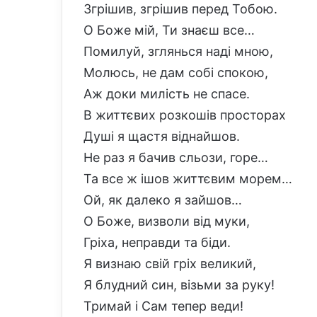
Згрішив, згрішив перед Тобою.
О Боже мій, Ти знаєш все…
Помилуй, зглянься наді мною,
Молюсь, не дам собі спокою,
Аж доки милість не спасе.
В життєвих розкошів просторах
Душі я щастя віднайшов.
Не раз я бачив сльози, горе…
Та все ж ішов життєвим морем…
Ой, як далеко я зайшов…
О Боже, визволи від муки,
Гріха, неправди та біди.
Я визнаю свій гріх великий,
Я блудний син, візьми за руку!
Тримай і Сам тепер веди!