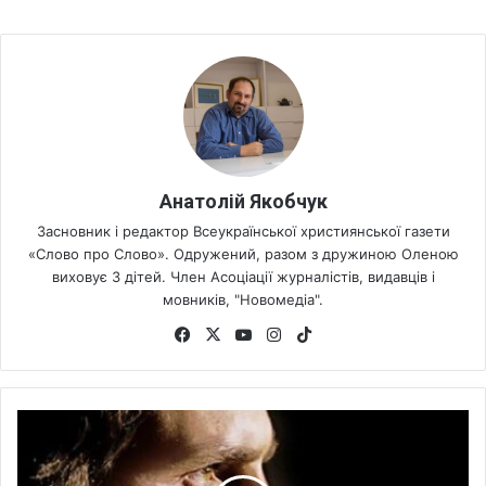
Анатолій Якобчук
Засновник і редактор Всеукраїнської християнської газети
«Слово про Слово». Одружений, разом з дружиною Оленою
виховує 3 дітей. Член Асоціації журналістів, видавців і
мовників, "Новомедіа".
Fa
X
Yo
Ins
Tik
ce
uT
tag
To
bo
ub
ra
k
ok
e
m
Н
е
з