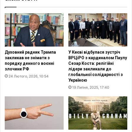
Духовний радник Трампа
У Києві відбулася зустріч
закликав не знімати з
ВРЦіРО з кардиналом Паулу
порядку денного воєнні
Сезар Коста: релігійні
злочини РФ
лідери закликали до
глобальної солідарності з
24 Лютого, 2026, 10:54
Україною
19 Липня, 2025, 17:40