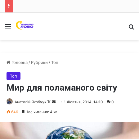
Меню
Ш
Головна
/
Рубрики
/
Топ
Топ
Мир для поламаного світу
Анатолій Якобчук
F
S
1 Жовтня, 2014, 14:10
0
o
e
646
Час читання: 4 хв.
l
n
l
d
o
a