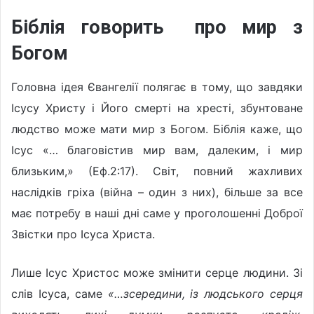
Біблія говорить про мир з
Богом
Головна ідея Євангелії полягає в тому, що завдяки
Ісусу Христу і Його смерті на хресті, збунтоване
людство може мати мир з Богом. Біблія каже, що
Ісус «… благовістив мир вам, далеким, і мир
близьким,» (Еф.2:17). Світ, повний жахливих
наслідків гріха (війна – один з них), більше за все
має потребу в наші дні саме у проголошенні Доброї
Звістки про Ісуса Христа.
Лише Ісус Христос може змінити серце людини. Зі
слів Ісуса, саме
«…зсередини, із людського серця