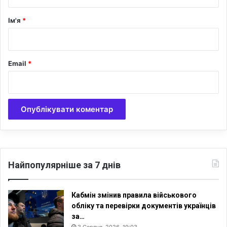
а
р
Ім'я
*
*
Email
*
Найпопулярніше за 7 днів
Кабмін змінив правила військового
обліку та перевірки документів українців
за…
3 Серпня, 2026, 19:03