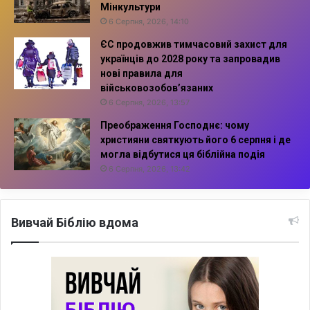
Мінкультури
6 Серпня, 2026, 14:10
ЄС продовжив тимчасовий захист для
українців до 2028 року та запровадив
нові правила для
військовозобов’язаних
6 Серпня, 2026, 13:57
Преображення Господнє: чому
християни святкують його 6 серпня і де
могла відбутися ця біблійна подія
6 Серпня, 2026, 13:42
Вивчай Біблію вдома