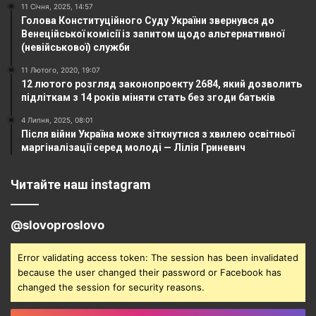
11 Січня, 2025, 14:57
Голова Конституційного Суду України звернувся до
Венеційської комісії із запитом щодо альтернативної
(невійськової) служби
11 Лютого, 2020, 19:07
12 лютого розгляд законопроекту 2684, який дозволить
підліткам з 14 років міняти стать без згоди батьків
4 Липня, 2025, 08:01
Після війни Україна може зіткнутися з хвилею освітньої
маргіналізації серед молоді — Лілія Гриневич
Читайте наш instagram
@slovoproslovo
Error validating access token: The session has been invalidated
because the user changed their password or Facebook has
changed the session for security reasons.