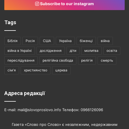
Subscribe to our instagram
Tags
Біблія
Росія
США
Україна
біженці
війна
війна в Україні
дослідження
діти
молитва
освіта
переслідування
релігійна свобода
релігія
смерть
сім'я
християнство
церква
Адреса редакції
E-mail: mail@slovoproslovo.info Телефон: 0966126096
Газета «Слово про Слово» є незалежним, недержавним