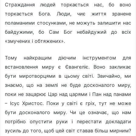
Страждання людей торкається нас, бо воно
торкається Бога. Люди, чиє життя зранене
поламаними стосунками, не можуть залишити нас
байдужими, бо Сам Бог небайдужий до всіх
«змучених і обтяжених».
Тому найкращим діючим інструментом для
встановлення миру є Євангеліє. Воно закликає
бути миротворцями в цьому світі. Звичайно, ми
знаємо, що на землі не буде досконалого миру,
поки не зацарює Цар над царями і Пан над панами
– Ісус Христос. Поки у світі є гріх, тут не може
бути досконалого миру. Чи це означає, що нам
потрібно опустити руки і перестати докладати
зусиль до того, щоб цей світ ставав більш мирним?