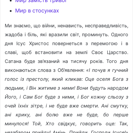
Мир замість тривог
Мир в стосунках
Ми знаємо, що війни, ненависть, несправедливість,
жадоба і біль, які вразили світ, проминуть. Одного
дня Ісус Христос повернеться з перемогою і в
славі, щоб встановити на землі Своє Царство.
Сатана буде зв’язаний на тисячу років. Того дня
виконаються слова з Об’явлення:
«І почув я гучний
голос із престолу, який кликав: Оце оселя Бога з
людьми, і Він житиме з ними! Вони будуть народом
Його, і Сам Бог буде з ними, і Бог кожну сльозу з
очей їхніх зітре, і не буде вже смерти. Ані смутку,
ані крику, ані болю вже не буде, бо перше
минулося! Той, Хто свідкує, говорить оце: Так,
незабаром прийду! Амінь. Прийди, Господи Ісусе!»