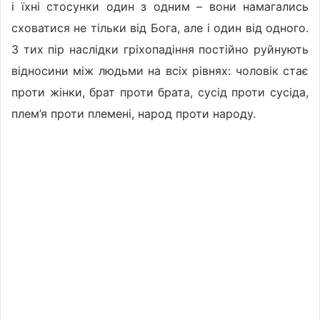
і їхні стосунки один з одним – вони намагались
сховатися не тільки від Бога, але і один від одного.
З тих пір наслідки гріхопадіння постійно руйнують
відносини між людьми на всіх рівнях: чоловік стає
проти жінки, брат проти брата, сусід проти сусіда,
плем’я проти племені, народ проти народу.