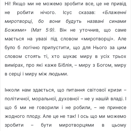
Ні! Якщо ми не можемо зробити все, це не привід
не робити нічого. Ісус сказав:
«Блаженні
миротворці, бо вони будуть названі синами
Божими» (Мат 5:9).
Він не уточнив, що саме
мається на увазі під словом «миротворці». Але
було б логічно припустити, що для Нього за цим
словом стоять ті, хто шукає миру в усіх трьох
вимірах, про які каже Біблія, – миру з Богом, миру
в серці і миру між людьми.
Інколи нам здається, що питання світової кризи –
політичної, моральної, духовної – не у нашій владі. І
що б ми не говорили і не робили, – не принесе
жодного плоду. Але це не так! І ось що ми можемо
зробити – бути миротворцями в цьому