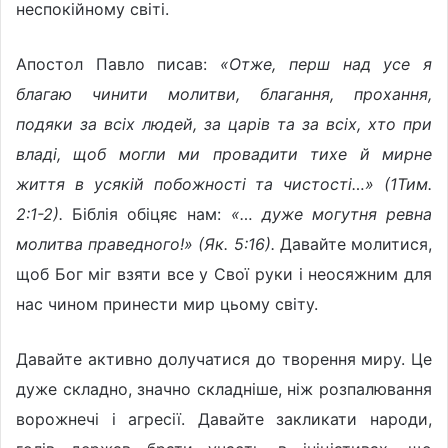
неспокійному світі.
Апостол Павло писав:
«Отже, перш над усе я
благаю чинити молитви, благання, прохання,
подяки за всіх людей, за царів та за всіх, хто при
владі, щоб могли ми провадити тихе й мирне
життя в усякій побожності та чистості…» (1Тим.
2:1-2).
Біблія обіцяє нам:
«… дуже могутня ревна
молитва праведного!» (Як. 5:16).
Давайте молитися,
щоб Бог міг взяти все у Свої руки і неосяжним для
нас чином принести мир цьому світу.
Давайте активно долучатися до творення миру. Це
дуже складно, значно складніше, ніж розпалювання
ворожнечі і агресії. Давайте закликати народи,