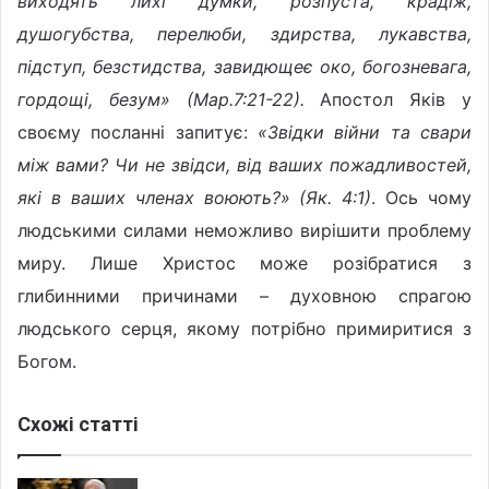
виходять лихі думки, розпуста, крадіж,
душогубства, перелюби, здирства, лукавства,
підступ, безстидства, завидющеє око, богозневага,
гордощі, безум» (Мар.7:21-22).
Апостол Яків у
своєму посланні запитує:
«Звідки війни та свари
між вами? Чи не звідси, від ваших пожадливостей,
які в ваших членах воюють?» (Як. 4:1)
. Ось чому
людськими силами неможливо вирішити проблему
миру. Лише Христос може розібратися з
глибинними причинами – духовною спрагою
людського серця, якому потрібно примиритися з
Богом.
Схожі статті