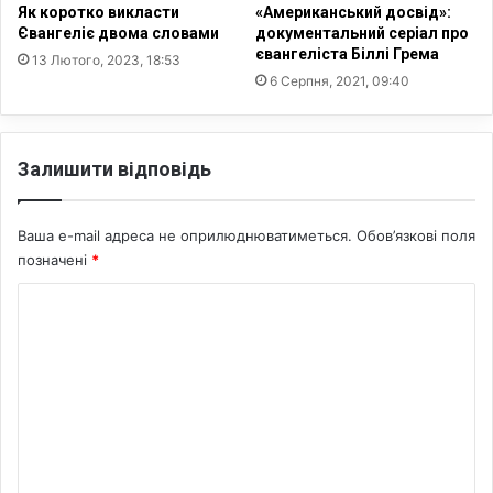
Як коротко викласти
«Американський досвід»:
Євангеліє двома словами
документальний серіал про
євангеліста Біллі Грема
13 Лютого, 2023, 18:53
6 Серпня, 2021, 09:40
Залишити відповідь
Ваша e-mail адреса не оприлюднюватиметься.
Обов’язкові поля
позначені
*
К
о
м
е
н
т