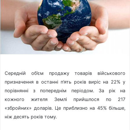
w
n
o
e
n
m
X
a
i
l
С
ередній об’єм продажу товарів військового
призначення в останні п’ять років виріс на 22% у
порівнянні з попереднім періодом. За рік на
кожного жителя Землі прийшлося по 217
«збройних» доларів. Це приблизно на 45% більше,
ніж десять років тому.