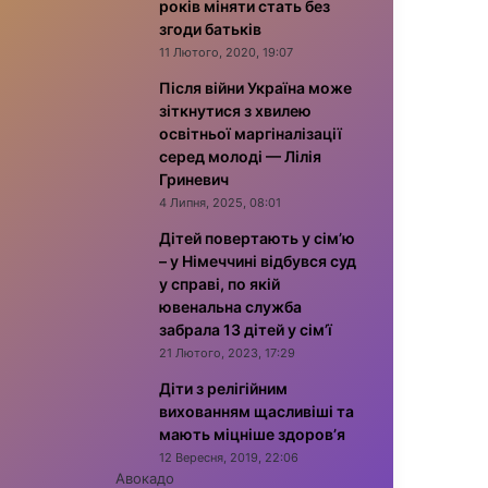
років міняти стать без
згоди батьків
11 Лютого, 2020, 19:07
Після війни Україна може
зіткнутися з хвилею
освітньої маргіналізації
серед молоді — Лілія
Гриневич
4 Липня, 2025, 08:01
Дітей повертають у сім’ю
– у Німеччині відбувся суд
у справі, по якій
ювенальна служба
забрала 13 дітей у сім’ї
21 Лютого, 2023, 17:29
Діти з релігійним
вихованням щасливіші та
мають міцніше здоров’я
12 Вересня, 2019, 22:06
Авокадо