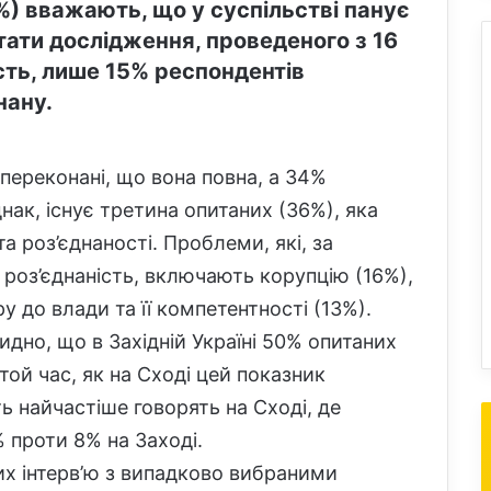
) вважають, що у суспільстві панує
ьтати дослідження, проведеного з 16
сть, лише 15% респондентів
нану.
 переконані, що вона повна, а 34%
ак, існує третина опитаних (36%), яка
а роз’єднаності. Проблеми, які, за
роз’єднаність, включають корупцію (16%),
у до влади та її компетентності (13%).
видно, що в Західній Україні 50% опитаних
той час, як на Сході цей показник
ь найчастіше говорять на Сході, де
 проти 8% на Заході.
х інтерв’ю з випадково вибраними