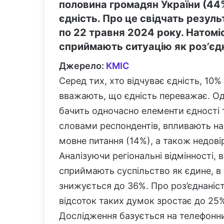
половина громадян України (44%
єдність. Про це свідчать резул
по 22 травня 2024 року. Натомі
сприймають ситуацію як роз’єд
Джерело:
КМІС
Серед тих, хто відчуває єдність, 10%
вважають, що єдність переважає. Одн
бачить одночасно елементи єдності т
словами респондентів, впливають на 
мовне питання (14%), а також недовір
Аналізуючи регіональні відмінності, 
сприймають суспільство як єдине, в 
знижується до 36%. Про роз’єднаніст
відсоток таких думок зростає до 25%
Дослідження базується на телефонни