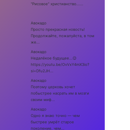
"Рисовое" христианство......
Авокадо
Просто прекрасная новость!
Продолжайте, пожалуйста, в том
же...
Авокадо
Недалёкое будущее...😉
https://youtu.be/OvVxY4mX3io?
si=Dfu2JH...
Авокадо
Поэтому церковь хочет
побыстрее насрать им в мозги
своим миф...
Авокадо
Одно я знаю точно — чем
быстрее умрёт старое
поколение, чем...