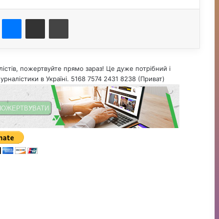
st
Messenger
Поділитися електронною поштою
Друк
істів, пожертвуйте прямо зараз! Це дуже потрібний і
урналістики в Україні. 5168 7574 2431 8238 (Приват)