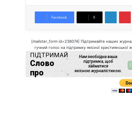
LinkedIn
Pintere
Facebook
X
[mailster_form id=238074] Підтримайте наших журнал
гучний голос на підтримку якісної християнської ж