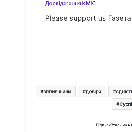
Дослідження КМІС
Please support us Газета
вплив війни
довіра
єдніст
Суспі
Підписуйтесь на н