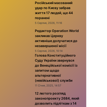
Російський масований
удар по Києву забрав
життя 17 людей, ще 44
поранені
5 Серпня, 2026, 11:16
Редактор Operation World
закликав Церкву
активніше долучатися до
незавершеної місії
5 Серпня, 2026, 10:14
Голова Конституційного
Суду України звернувся
до Венеційської комісії із
запитом щодо
альтернативної
(невійськової) служби
11 Січня, 2025, 14:57
12 лютого розгляд
законопроекту 2684, який
дозволить підліткам з 14