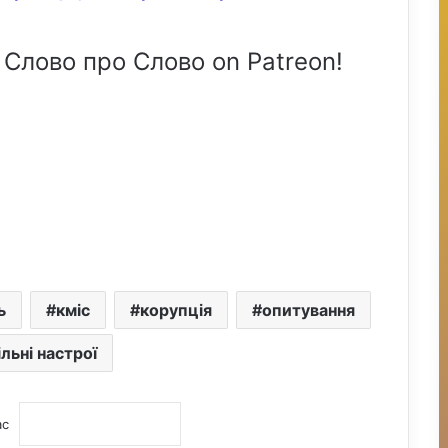
 Слово про Слово on Patreon!
ь
кміс
корупція
опитування
льні настрої
ас