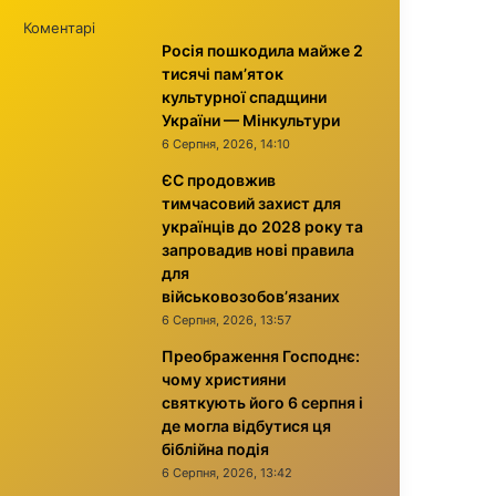
Коментарі
Росія пошкодила майже 2
тисячі пам’яток
культурної спадщини
України — Мінкультури
6 Серпня, 2026, 14:10
ЄС продовжив
тимчасовий захист для
українців до 2028 року та
запровадив нові правила
для
військовозобов’язаних
6 Серпня, 2026, 13:57
Преображення Господнє:
чому християни
святкують його 6 серпня і
де могла відбутися ця
біблійна подія
6 Серпня, 2026, 13:42