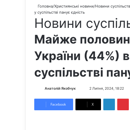
Головна
/
Християнські новини
/
Новини суспільст
у суспільстві панує єдність
Новини суспіл
Майже половин
України (44%) 
суспільстві пан
Анатолій Якобчук
F
S
2 Липня, 2024, 18:22
o
e
LinkedIn
Pintere
l
n
Facebook
X
l
d
o
a
w
n