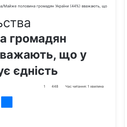
ва
/
Майже половина громадян України (44%) вважають, що
ьства
а громадян
вважають, що у
ує єдність
1
448
Час читання: 1 хвилина
st
Messenger