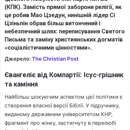
(КПК). Замість прямої заборони релігії, як
це робив Мао Цзедун, нинішній лідер Сі
Цзіньпін обрав більш витончений і
небезпечний шлях: переписування Святого
Письма та заміну християнських догматів
«соціалістичними цінностями».
Джерело:
The Christian Post
Євангеліє від Компартії: Ісус-грішник
та каміння
Найбільш шокуючим аспектом цієї політики є
створення власної версії Біблії. У підручнику,
виданому державним університетом КНР,
фрагмент про жінку, застигнуту в перелюбі