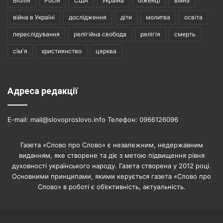
Біблія
Росія
США
Україна
біженці
війна
війна в Україні
дослідження
діти
молитва
освіта
переслідування
релігійна свобода
релігія
смерть
сім'я
християнство
церква
Адреса редакції
E-mail: mail@slovoproslovo.info Телефон: 0966126096
Газета «Слово про Слово» є незалежним, недержавним
виданням, яке створене та діє з метою підвищення рівня
духовності українського народу. Газета створена у 2012 році.
Основними принципами, якими керується газета «Слово про
Слово» в роботі є об’єктивність, актуальність.