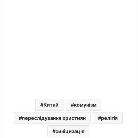
Китай
комунізм
переслідування християн
релігія
синіцизація