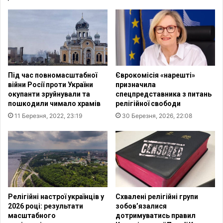
и
д
х
л
д
я
і
у
т
к
е
р
й
а
Під час повномасштабної
Єврокомісія «нарешті»
п
ї
війни Росії проти України
призначила
о
н
окупанти зруйнували та
спецпредставника з питань
в
ц
пошкодили чимало храмів
релігійної свободи
е
і
11 Березня, 2022, 23:19
30 Березня, 2026, 22:08
р
в
н
у
у
Є
л
С
и
:
с
с
я
т
д
а
Релігійні настрої українців у
Схвалені релігійні групи
о
т
2026 році: результати
зобов’язалися
д
у
масштабного
дотримуватись правил