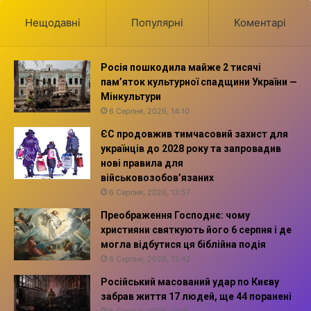
Нещодавні
Популярні
Коментарі
Росія пошкодила майже 2 тисячі
пам’яток культурної спадщини України —
Мінкультури
6 Серпня, 2026, 14:10
ЄС продовжив тимчасовий захист для
українців до 2028 року та запровадив
нові правила для
військовозобов’язаних
6 Серпня, 2026, 13:57
Преображення Господнє: чому
християни святкують його 6 серпня і де
могла відбутися ця біблійна подія
6 Серпня, 2026, 13:42
Російський масований удар по Києву
забрав життя 17 людей, ще 44 поранені
5 Серпня, 2026, 11:16