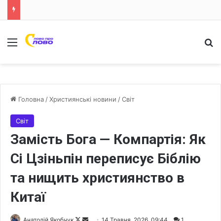
Меню
Ш
Головна
/
Християнські новини
/
Світ
Світ
Замість Бога — Компартія: Як
Сі Цзіньпін переписує Біблію
та нищить християнство в
Китаї
Анатолій Якобчук
F
S
14 Травня, 2026, 09:44
1