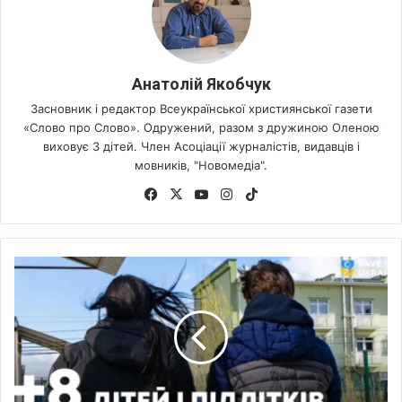
Анатолій Якобчук
Засновник і редактор Всеукраїнської християнської газети
«Слово про Слово». Одружений, разом з дружиною Оленою
виховує 3 дітей. Член Асоціації журналістів, видавців і
мовників, "Новомедіа".
Fa
X
Yo
Ins
Tik
ce
uT
tag
To
bo
ub
ra
k
ok
e
m
П
о
р
я
т
у
н
о