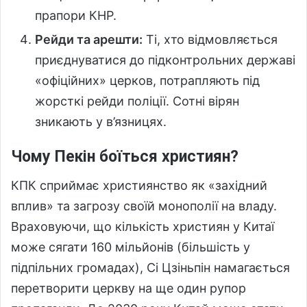
прапори КНР.
Рейди та арешти:
Ті, хто відмовляється
приєднуватися до підконтрольних державі
«офіційних» церков, потрапляють під
жорсткі рейди поліції. Сотні вірян
зникають у в’язницях.
Чому Пекін боїться християн?
КПК сприймає християнство як «західний
вплив» та загрозу своїй монополії на владу.
Враховуючи, що кількість християн у Китаї
може сягати 160 мільйонів (більшість у
підпільних громадах), Сі Цзіньпін намагається
перетворити церкву на ще один рупор