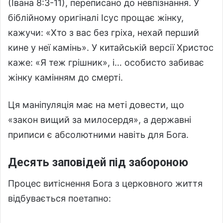
(Івана 8:3-11), переписано до невпізнання. У
біблійному оригіналі Ісус прощає жінку,
кажучи: «Хто з вас без гріха, нехай перший
кине у неї камінь». У китайській версії Христос
каже: «Я теж грішник», і… особисто забиває
жінку камінням до смерті.
Ця маніпуляція має на меті довести, що
«закон вищий за милосердя», а державні
приписи є абсолютними навіть для Бога.
Десять заповідей під забороною
Процес витіснення Бога з церковного життя
відбувається поетапно: