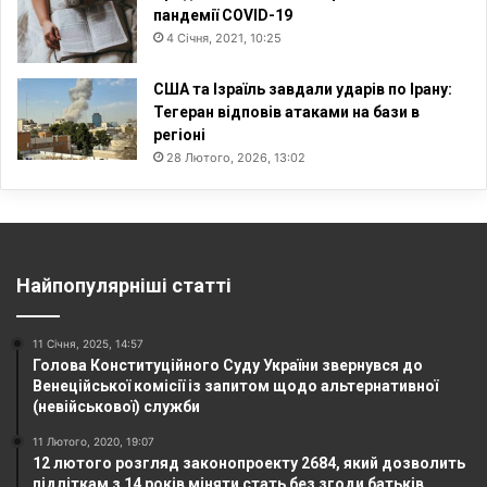
пандемії COVID-19
4 Січня, 2021, 10:25
США та Ізраїль завдали ударів по Ірану:
Тегеран відповів атаками на бази в
регіоні
28 Лютого, 2026, 13:02
Найпопулярніші статті
11 Січня, 2025, 14:57
Голова Конституційного Суду України звернувся до
Венеційської комісії із запитом щодо альтернативної
(невійськової) служби
11 Лютого, 2020, 19:07
12 лютого розгляд законопроекту 2684, який дозволить
підліткам з 14 років міняти стать без згоди батьків