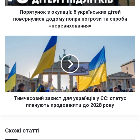
к
з
Порятунок з окупації: 8 українських дітей
о
повернулися додому попри погрози та спроби
к
«перевиховання»
у
п
Т
а
и
ц
м
і
ч
ї
а
:
с
8
о
у
в
к
и
р
й
Тимчасовий захист для українців у ЄС: статус
а
з
планують продовжити до 2028 року
ї
а
н
х
с
и
ь
Схожі статті
с
к
т