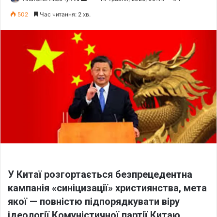
o
e
502
Час читання: 2 хв.
l
n
l
d
o
a
w
n
o
e
n
m
X
a
i
l
У Китаї розгортається безпрецедентна
кампанія «синіцизації» християнства, мета
якої — повністю підпорядкувати віру
ідеології Комуністичної партії Китаю