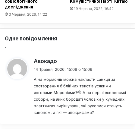
о
соціологічного
Комуністичної Партії Китаю
с
дослідження
м
п
19 Червня, 2022, 16:42
у
л
3 Червня, 2026, 14:22
п
а
о
н
п
у
Одне повідомлення
р
ю
и
т
п
ь
о
п
:
Авокадо
г
р
14 Травня, 2026, 15:06 о 15:06
р
о
о
д
А на мормонів можна накласти санкції за
з
о
спотворення біблійних текстів усякими
и
в
янголами Мороніями?🤭 А на перші вселенські
т
ж
собори, на яких бородаті чоловіки у кумедних
а
и
платтячках вирішували, які рукописи стануть
с
т
каноном, а які — апокрифами?
п
и
р
д
о
о
б
2