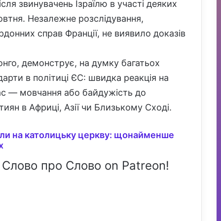
ля звинувачень Ізраїлю в участі деяких
жовтня. Незалежне розслідування,
донних справ Франції, не виявило доказів
 Конго, демонструє, на думку багатьох
дарти в політиці ЄС: швидка реакція на
час — мовчання або байдужість до
ян в Африці, Азії чи Близькому Сході.
али на католицьку церкву: щонайменше
х
 Слово про Слово on Patreon!