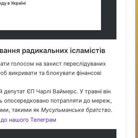
оду в Україні
2026, 10:07
вання радикальних ісламістів
ати голосом на захист переслідуваних
об викривати та блокувати фінансові
 депутат ЄП Чарлі Ваймерс. У травні він
ть опосередковано потрапляти до мереж,
тами, такими як
Мусульманське братство
.
до нашого Телеграм