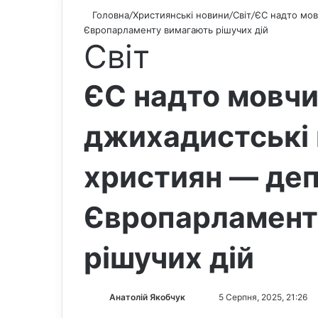
Головна
/
Християнські новини
/
Світ
/
ЄС надто мов
Європарламенту вимагають рішучих дій
Світ
ЄС надто мовчи
джихадистські 
християн — де
Європарламент
рішучих дій
Анатолій Якобчук
F
S
5 Серпня, 2025, 21:26
o
e