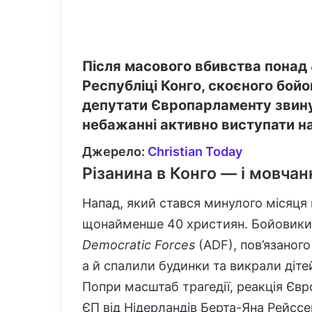
Після масового вбивства понад
Республіці Конго, скоєного бой
депутати Європарламенту звин
небажанні активно виступати на
Джерело:
Christian Today
Різанина в Конго — і мовчан
Напад, який стався минулого місяця 
щонайменше 40 християн. Бойовики 
Democratic Forces
(ADF), пов’язаного
а й спалили будинки та викрали діте
Попри масштаб трагедії, реакція Єв
ЄП від Нідерландів Берта-Яна Рейсс