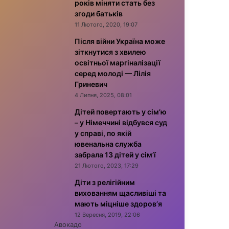
років міняти стать без
згоди батьків
11 Лютого, 2020, 19:07
Після війни Україна може
зіткнутися з хвилею
освітньої маргіналізації
серед молоді — Лілія
Гриневич
4 Липня, 2025, 08:01
Дітей повертають у сім’ю
– у Німеччині відбувся суд
у справі, по якій
ювенальна служба
забрала 13 дітей у сім’ї
21 Лютого, 2023, 17:29
Діти з релігійним
вихованням щасливіші та
мають міцніше здоров’я
12 Вересня, 2019, 22:06
Авокадо