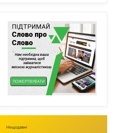
Нещодавні