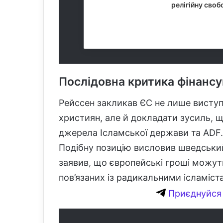
релігійну своб
18 Липня, 
Послідовна критика фінансу
Рейссен закликав ЄС не лише виступ
християн, але й докладати зусиль, щ
джерела Ісламської держави та ADF.
Подібну позицію висловив шведський
заявив, що європейські гроші можу
пов’язаних із радикальними ісламіс
Приєднуйся 