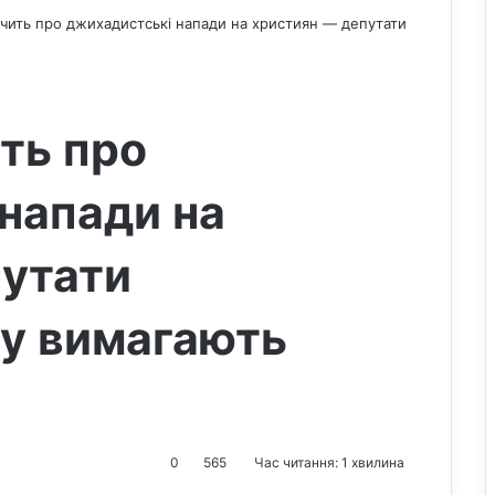
чить про джихадистські напади на християн — депутати
ть про
напади на
путати
у вимагають
0
565
Час читання: 1 хвилина