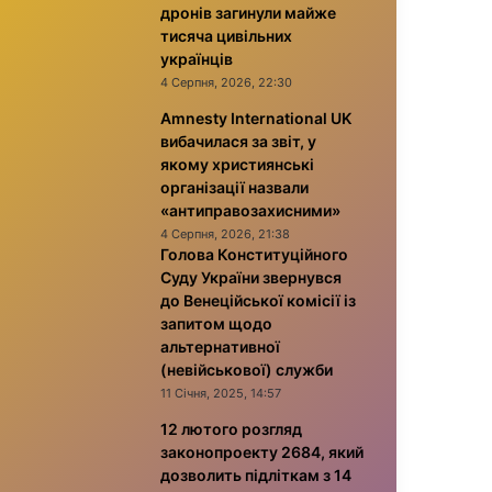
дронів загинули майже
тисяча цивільних
українців
4 Серпня, 2026, 22:30
Amnesty International UK
вибачилася за звіт, у
якому християнські
організації назвали
«антиправозахисними»
4 Серпня, 2026, 21:38
Голова Конституційного
Суду України звернувся
до Венеційської комісії із
запитом щодо
альтернативної
(невійськової) служби
11 Січня, 2025, 14:57
12 лютого розгляд
законопроекту 2684, який
дозволить підліткам з 14