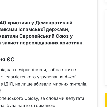
 40 християн у Демократичній
овиками Ісламської держави,
уватили Європейський Союз у
 захист переслідуваних християн.
ня ЄС
під час вечірньої меси, забрав життя
з ісламістського угруповання
Allied
 з ІДІЛ, не лише вбивали мирних жителів,
й.
ропейського Союзу, за словами депутата
ена, була надто стриманою: