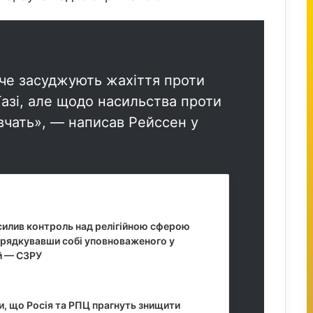
оче засуджують жахіття проти
Газі, але щодо насильства проти
вчать», — написав Рейссен у
илив контроль над релігійною сферою
порядкувавши собі уповноваженого у
ій — СЗРУ
2026, 20:27
и, що Росія та РПЦ прагнуть знищити