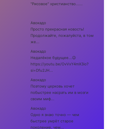
"Рисовое" христианство......
Авокадо
Просто прекрасная новость!
Продолжайте, пожалуйста, в том
же...
Авокадо
Недалёкое будущее...😉
https://youtu.be/OvVxY4mX3io?
si=Dfu2JH...
Авокадо
Поэтому церковь хочет
побыстрее насрать им в мозги
своим миф...
Авокадо
Одно я знаю точно — чем
быстрее умрёт старое
поколение, чем...