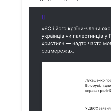
«ЄС і його країни-члени ох
українців чи палестинців у 
християн — надто часто мо
соцмережах.
Схожі статті
Лукашенко пос
Білорусі, під
справах реліг
31 Липня, 
У ДЕСС заявил