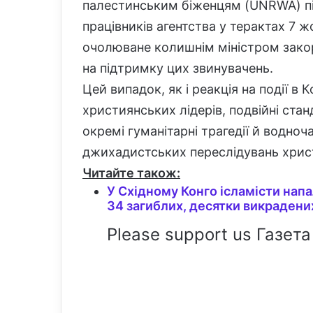
палестинським біженцям (UNRWA) піс
працівників агентства у терактах 7 
очолюване колишнім міністром закор
на підтримку цих звинувачень.
Цей випадок, як і реакція на події в
християнських лідерів, подвійні стан
окремі гуманітарні трагедії й водно
джихадистських переслідувань христи
Читайте також:
У Східному Конго ісламісти нап
34 загиблих, десятки викрадени
Please support us Газета