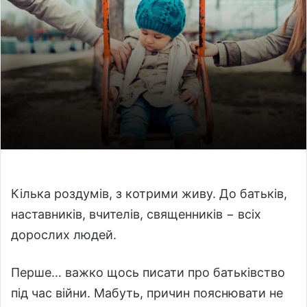
a
n
e
m
a
i
l
Кілька роздумів, з котрими живу. До батьків,
наставників, вчителів, священників − всіх
дорослих людей.
Перше… важко щось писати про батьківство
під час війни. Мабуть, причин пояснювати не