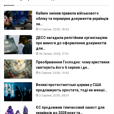
я
в
і
Кабмін змінив правила військового
й
обліку та перевірки документів українців
с
за…
ь
3 Серпня, 2026, 19:03
к
ДЕСС нагадала релігійним організаціям
о
про вимоги до оформлення документів
в
для…
и
30 Липня, 2026, 17:31
х
Преображення Господнє: чому християни
святкують його 6 серпня і де…
6 Серпня, 2026, 13:42
Великі протестантські церкви у США
продовжують зростати, тоді як менші…
3 Серпня, 2026, 08:01
ЄС продовжив тимчасовий захист для
українців до 2028 року та…