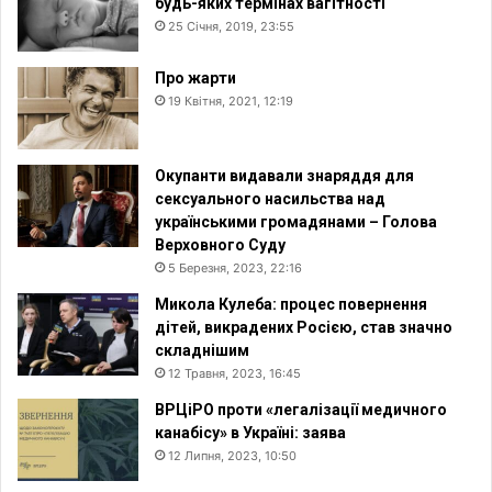
будь-яких термінах вагітності
25 Січня, 2019, 23:55
Про жарти
19 Квітня, 2021, 12:19
Окупанти видавали знаряддя для
сексуального насильства над
українськими громадянами – Голова
Верховного Суду
5 Березня, 2023, 22:16
Микола Кулеба: процес повернення
дітей, викрадених Росією, став значно
складнішим
12 Травня, 2023, 16:45
ВРЦіРО проти «легалізації медичного
канабісу» в Україні: заява
12 Липня, 2023, 10:50