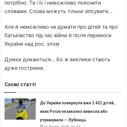
потрібно. Та і їх і неможливо пояснити
словами. Слова можуть тільки зіпсувати…
Але й неможливо не думати про дітей та про
батьківство під час війни й після перемоги
України над рос. злом
Думки думаються… Бо ж виклики стають
дуже гострими.
Схожі статті
До України повернули вже 2 422 дітей,
яких Росія незаконно вивезла або
утримувала — Лубінець
31 Липня, 2026, 20:43