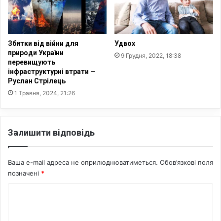
о
а
ф
ї
е
н
с
і
Збитки від війни для
Удвох
і
с
природи України
9 Грудня, 2022, 18:38
й
у
перевищують
н
інфраструктурні втрати —
ч
о
Руслан Стрілець
а
ї
с
1 Травня, 2024, 21:26
ф
н
у
о
т
ї
Залишити відповідь
б
м
о
е
л
р
Ваша e-mail адреса не оприлюднюватиметься.
Обов’язкові поля
ь
е
позначені
*
н
ж
о
і
К
ї
р
л
о
е
і
а
м