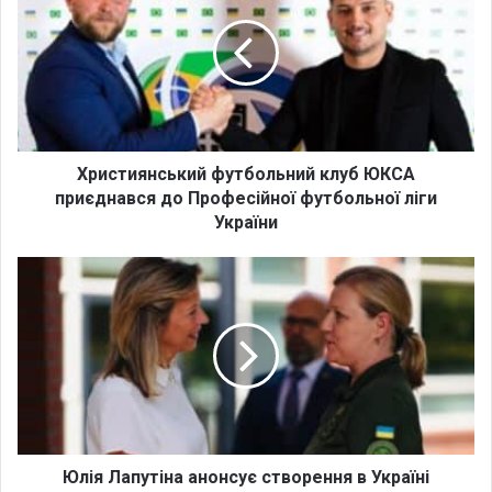
и
с
т
и
я
н
с
ь
Християнський футбольний клуб ЮКСА
к
приєднався до Професійної футбольної ліги
и
України
й
ф
Ю
у
л
т
і
б
я
о
Л
л
а
ь
п
н
у
и
т
й
і
Юлія Лапутіна анонсує створення в Україні