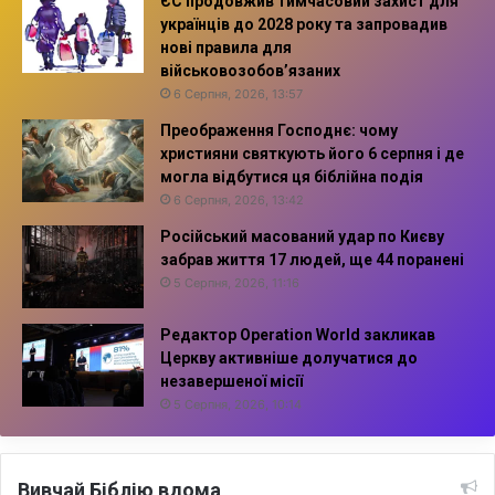
ЄС продовжив тимчасовий захист для
українців до 2028 року та запровадив
нові правила для
військовозобов’язаних
6 Серпня, 2026, 13:57
Преображення Господнє: чому
християни святкують його 6 серпня і де
могла відбутися ця біблійна подія
6 Серпня, 2026, 13:42
Російський масований удар по Києву
забрав життя 17 людей, ще 44 поранені
5 Серпня, 2026, 11:16
Редактор Operation World закликав
Церкву активніше долучатися до
незавершеної місії
5 Серпня, 2026, 10:14
Вивчай Біблію вдома