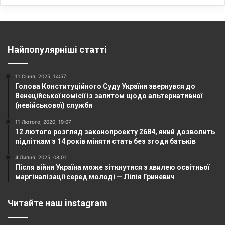
Найпопулярніші статті
11 Січня, 2025, 14:57
Голова Конституційного Суду України звернувся до
Венеційської комісії із запитом щодо альтернативної
(невійськової) служби
11 Лютого, 2020, 19:07
12 лютого розгляд законопроекту 2684, який дозволить
підліткам з 14 років міняти стать без згоди батьків
4 Липня, 2025, 08:01
Після війни Україна може зіткнутися з хвилею освітньої
маргіналізації серед молоді — Лілія Гриневич
Читайте наш instagram