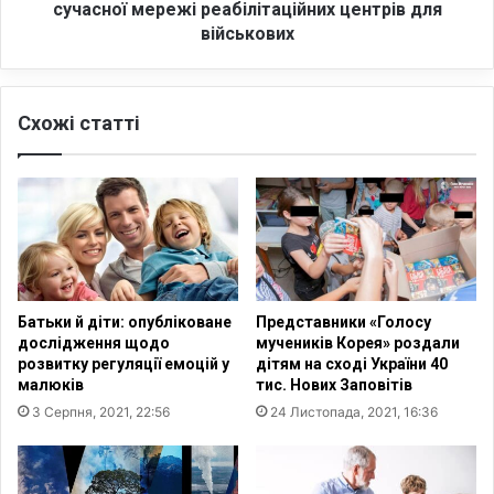
к
н
сучасної мережі реабілітаційних центрів для
л
а
військових
у
а
б
н
Ю
о
К
Схожі статті
н
С
с
А
у
п
є
р
с
и
т
є
в
д
о
н
р
Батьки й діти: опубліковане
Представники «Голосу
а
е
дослідження щодо
мучеників Корея» роздали
в
н
розвитку регуляції емоцій у
дітям на сході України 40
с
н
малюків
тис. Нових Заповітів
я
я
3 Серпня, 2021, 22:56
24 Листопада, 2021, 16:36
д
в
о
У
П
к
р
р