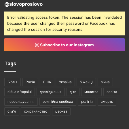
@slovoproslovo
Error validating access token: The session has been invalidated
because the user changed their password or Facebook has
changed the session for security reasons.
Subscribe to our instagram
Tags
Біблія
Росія
США
Україна
біженці
війна
війна в Україні
дослідження
діти
молитва
освіта
переслідування
релігійна свобода
релігія
смерть
сім'я
християнство
церква