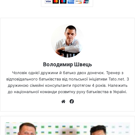
Володимир Швець
Чоловік однієї дружини й батько двох донечок. Тренер з
відповідального батьківства від польської ініціативи Tato.net. З
дружиною сімейні консультанти протягом 4 років. Належить
до національної команди розвитку руху батьківства в Україні.
We
Fa
bsi
ce
te
bo
ok
Х
р