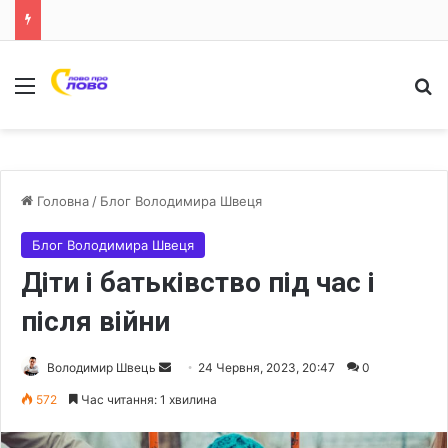
Меню
Ш
Головна
/
Блог Володимира Швеця
Блог Володимира Швеця
Діти і батьківство під час і
після війни
Володимир Швець
S
24 Червня, 2023, 20:47
0
e
572
Час читання: 1 хвилина
n
d