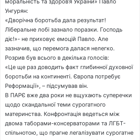
моральність та здоров’я України» Павло
Унгурян:
«Дворічна боротьба дала результат!
Ліберальне лобі зазнало поразки. Господь
діє!»- не приховує емоцій Павло. Але
зазначив, що перемога далася нелегко.
Розрив був всього в декілька голосів:
«Це ще раз доводить факт глибинної духовної
боротьби на континенті. Європа потребує
Реформації», – підсумував він.
В ПАРЄ вже два роки не вщухають суперечки
щодо скандальної теми сурогатного
материнства. Конфронтація ведеться між
двома таборами-консерваторами та ЛГБТ-
спільнотою, що прагне легалізувати сурогатне