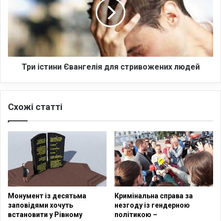
д
і
а
с
в
т
н
и
і
н
ш
и
е
Є
Три істини Євангелія для стривожених людей
д
в
ж
а
е
н
Схожі статті
р
г
е
е
л
л
о
і
С
я
т
д
а
л
р
я
о
с
Монумент із десятьма
Кримінальна справа за
г
т
заповідями хочуть
незгоду із гендерною
о
р
встановити у Рівному
політикою –
З