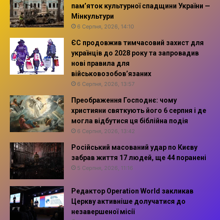
пам’яток культурної спадщини України —
Мінкультури
6 Серпня, 2026, 14:10
ЄС продовжив тимчасовий захист для
українців до 2028 року та запровадив
нові правила для
військовозобов’язаних
6 Серпня, 2026, 13:57
Преображення Господнє: чому
християни святкують його 6 серпня і де
могла відбутися ця біблійна подія
6 Серпня, 2026, 13:42
Російський масований удар по Києву
забрав життя 17 людей, ще 44 поранені
5 Серпня, 2026, 11:16
Редактор Operation World закликав
Церкву активніше долучатися до
незавершеної місії