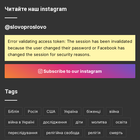
Читайте наш instagram
@slovoproslovo
Error validating access token: The session has been invalidated
because the user changed their password or Facebook has
changed the session for security reasons.
Subscribe to our instagram
Tags
Біблія
Росія
США
Україна
біженці
війна
війна в Україні
дослідження
діти
молитва
освіта
переслідування
релігійна свобода
релігія
смерть