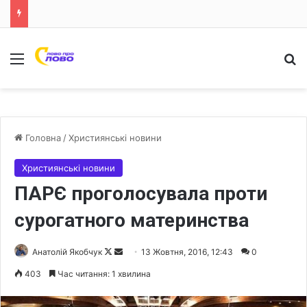
Меню
Ш
Головна
/
Християнські новини
Християнські новини
ПАРЄ проголосувала проти
сурогатного материнства
Анатолій Якобчук
F
S
13 Жовтня, 2016, 12:43
0
o
e
403
Час читання: 1 хвилина
l
n
l
d