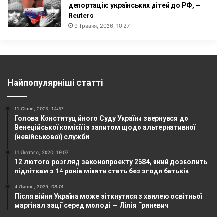
депортацію українських дітей до РФ, –
Reuters
9 Травня, 2026, 10:27
Найпопулярніші статті
11 Січня, 2025, 14:57
Голова Конституційного Суду України звернувся до
Венеційської комісії із запитом щодо альтернативної
(невійськової) служби
11 Лютого, 2020, 19:07
12 лютого розгляд законопроекту 2684, який дозволить
підліткам з 14 років міняти стать без згоди батьків
4 Липня, 2025, 08:01
Після війни Україна може зіткнутися з хвилею освітньої
маргіналізації серед молоді — Лілія Гриневич