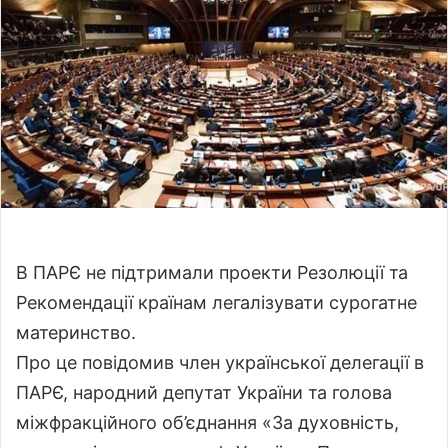
o
a
w
n
o
e
n
m
X
a
i
l
В ПАРЄ не підтримали проекти Резолюції та
Рекомендації країнам легалізувати сурогатне
материнство.
Про це повідомив член української делегації в
ПАРЄ, народний депутат України та голова
міжфракційного об’єднання «За духовність,