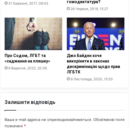
и
гомодиктатура?
31 Березня, 2017, 08:43
а
в
26 Червня, 2019, 15:27
в
о
і
ж
т
е
у
н
и
х
л
ю
Про Содом, ЛГБТ та
Джо Байден хоче
д
«саджа‌ння на пляшку»
викорінити в законах
дискримінацію щодо прав
е
6 Вересня, 2022, 20:36
ЛГБТК
й
9 Листопада, 2020, 15:20
Залишити відповідь
Ваша e-mail адреса не оприлюднюватиметься.
Обов’язкові поля
позначені
*