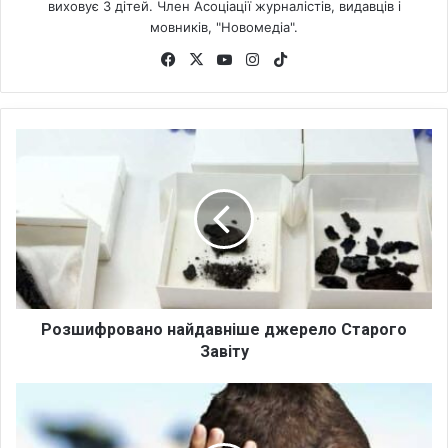
виховує 3 дітей. Член Асоціації журналістів, видавців і
мовників, "Новомедіа".
Fa
X
Yo
Ins
Tik
ce
uT
tag
To
bo
ub
ra
k
ok
e
m
Р
о
з
ш
и
ф
р
о
в
а
Розшифровано найдавніше джерело Старого
н
Завіту
о
н
Т
а
р
й
и