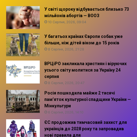
У світі щороку відбувається близько 73
мільйонів абортів — ВООЗ
10 Серпня, 2026, 09:04
У багатьох країнах Європи собак уже
більше, ніж дітей віком до 15 років
8 Серпня, 2026, 21:28
ВРЦіРО закликала християн і віруючих
усього світу молитися за Україну 24
серпня
8 Серпня, 2026, 20:47
Росія пошкодила майже 2 тисячі
пам’яток культурної спадщини України —
Мінкультури
6 Серпня, 2026, 14:10
ЄС продовжив тимчасовий захист для
українців до 2028 року та запровадив
нові правила для