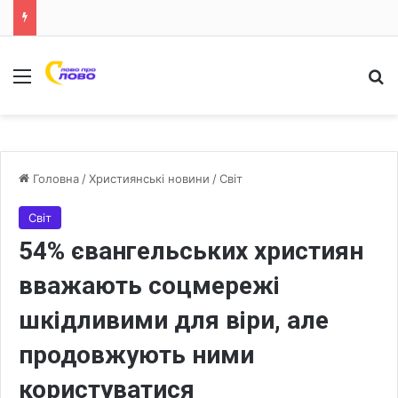
Меню
Ш
Головна
/
Християнські новини
/
Світ
Світ
54% євангельських християн
вважають соцмережі
шкідливими для віри, але
продовжують ними
користуватися