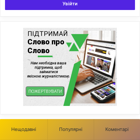
Увійти
Нещодавні
Популярні
Коментарі