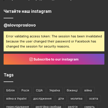
Читайте наш instagram
@slovoproslovo
Error validating access token: The session has been invalidated
because the user changed their password or Facebook has
changed the session for security reasons.
Subscribe to our instagram
Tags
Біблія
Росія
США
Україна
біженці
війна
війна в Україні
дослідження
діти
молитва
освіта
переслідування
релігійна свобода
релігія
смерть