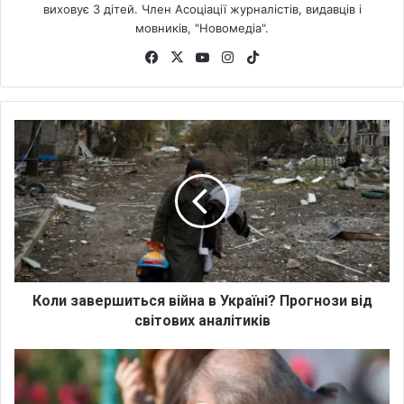
виховує 3 дітей. Член Асоціації журналістів, видавців і
мовників, "Новомедіа".
Fa
X
Yo
Ins
Tik
ce
uT
tag
To
bo
ub
ra
k
ok
e
m
К
о
л
и
з
а
в
е
р
ш
Коли завершиться війна в Україні? Прогнози від
и
світових аналітиків
т
ь
Я
с
к
я
в