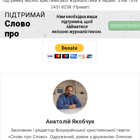
підтримку якісної християнської журналістики в Україні. 5168 7574
2431 8238 (Приват)
Анатолій Якобчук
Засновник і редактор Всеукраїнської християнської газети
«Слово про Слово». Одружений, разом з дружиною Оленою