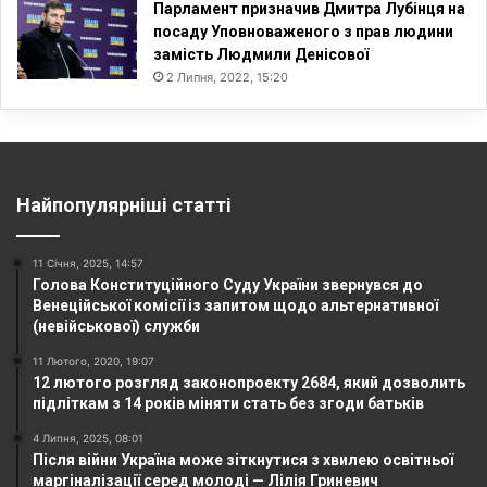
Парламент призначив Дмитра Лубінця на
посаду Уповноваженого з прав людини
замість Людмили Денісової
2 Липня, 2022, 15:20
Найпопулярніші статті
11 Січня, 2025, 14:57
Голова Конституційного Суду України звернувся до
Венеційської комісії із запитом щодо альтернативної
(невійськової) служби
11 Лютого, 2020, 19:07
12 лютого розгляд законопроекту 2684, який дозволить
підліткам з 14 років міняти стать без згоди батьків
4 Липня, 2025, 08:01
Після війни Україна може зіткнутися з хвилею освітньої
маргіналізації серед молоді — Лілія Гриневич