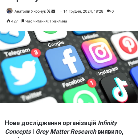
Анатолій Якобчук
F
S
14 Грудня, 2024, 19:28
0
o
e
427
Час читання: 1 хвилина
l
n
l
d
o
a
w
n
o
e
n
m
X
a
i
l
Нове дослідження організацій
Infinity
Concepts
і
Grey Matter Research
виявило,