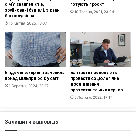
и
’
сім’я євангелістів,
готують проєкт
в
я
зруйновані будівлі, зірвані
19 Травня, 2021, 23:04
і
у
богослужіння
д
к
15 Квітня, 2025, 18:07
с
р
в
а
і
ї
т
н
о
ц
в
і
и
в
х
:
Епідемія ожиріння зачепила
Баптисти пропонують
а
в
понад мільярд осіб у світі
провести соціологічне
н
дослідження
и
1 Березня, 2024, 20:17
протестантських церков
а
с
л
н
5 Лютого, 2022, 17:17
і
о
т
в
и
к
Залишити відповідь
к
и
і
д
в
о