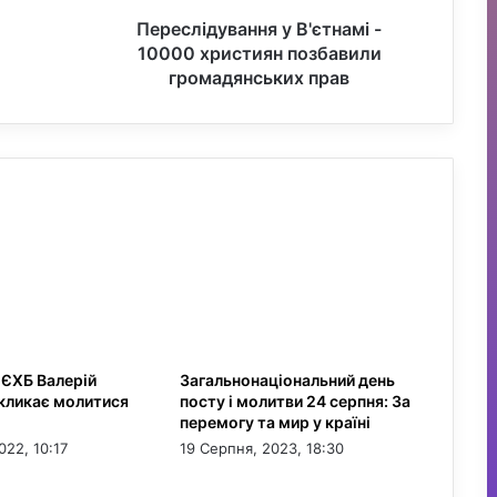
П
Переслідування у В'єтнамі -
е
10000 християн позбавили
р
громадянських прав
е
с
л
і
д
у
в
а
н
н
я
у
В
 ЄХБ Валерій
Загальнонаціональний день
'
кликає молитися
посту і молитви 24 серпня: За
є
перемогу та мир у країні
т
022, 10:17
19 Серпня, 2023, 18:30
н
а