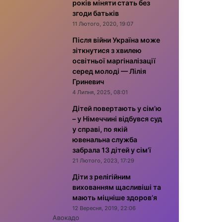
років міняти стать без
згоди батьків
11 Лютого, 2020, 19:07
Після війни Україна може
зіткнутися з хвилею
освітньої маргіналізації
серед молоді — Лілія
Гриневич
4 Липня, 2025, 08:01
Дітей повертають у сім’ю
– у Німеччині відбувся суд
у справі, по якій
ювенальна служба
забрала 13 дітей у сім’ї
21 Лютого, 2023, 17:29
Діти з релігійним
вихованням щасливіші та
мають міцніше здоров’я
12 Вересня, 2019, 22:06
Авокадо