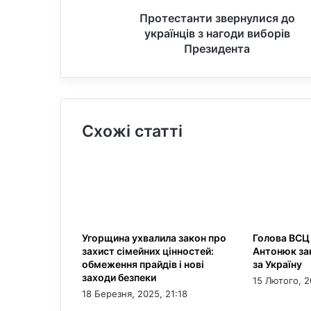
r
k
П
Протестанти звернулися до
a
р
українців з нагоди виборів
m
о
Президента
т
е
с
т
а
Схожі статті
н
т
и
з
в
е
р
н
Угорщина ухвалила закон про
Голова ВСЦ
у
захист сімейних цінностей:
Антонюк за
л
обмеження прайдів і нові
за Україну
и
заходи безпеки
15 Лютого, 2
с
18 Березня, 2025, 21:18
я