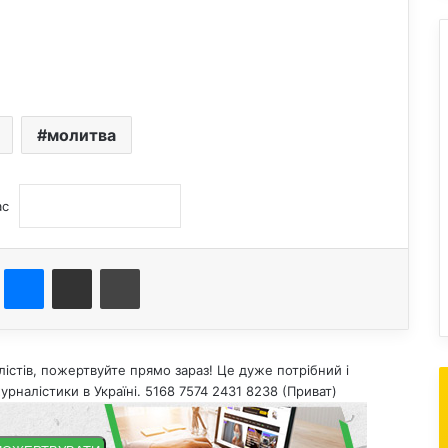
молитва
ас
st
Messenger
Поділитися електронною поштою
Друк
істів, пожертвуйте прямо зараз! Це дуже потрібний і
урналістики в Україні. 5168 7574 2431 8238 (Приват)