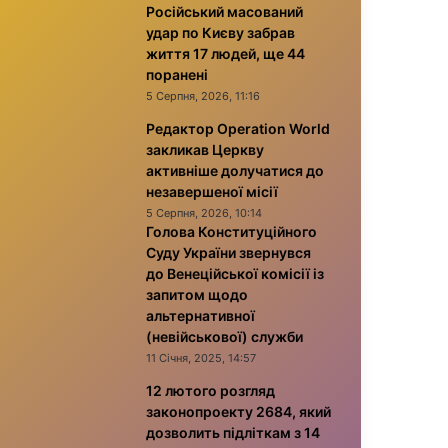
Російський масований
удар по Києву забрав
життя 17 людей, ще 44
поранені
5 Серпня, 2026, 11:16
Редактор Operation World
закликав Церкву
активніше долучатися до
незавершеної місії
5 Серпня, 2026, 10:14
Голова Конституційного
Суду України звернувся
до Венеційської комісії із
запитом щодо
альтернативної
(невійськової) служби
11 Січня, 2025, 14:57
12 лютого розгляд
законопроекту 2684, який
дозволить підліткам з 14