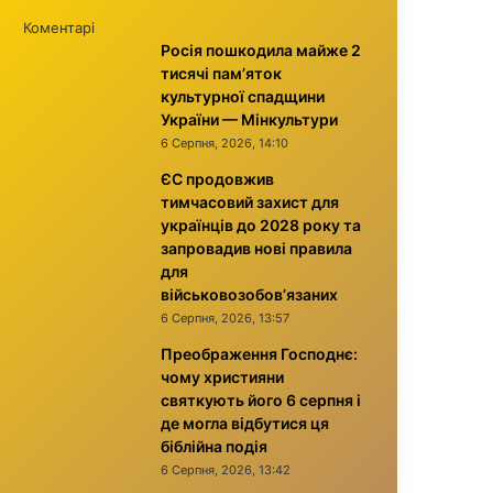
Коментарі
Росія пошкодила майже 2
тисячі пам’яток
культурної спадщини
України — Мінкультури
6 Серпня, 2026, 14:10
ЄС продовжив
тимчасовий захист для
українців до 2028 року та
запровадив нові правила
для
військовозобов’язаних
6 Серпня, 2026, 13:57
Преображення Господнє:
чому християни
святкують його 6 серпня і
де могла відбутися ця
біблійна подія
6 Серпня, 2026, 13:42