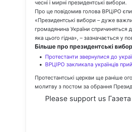
чесні і мирні президентські вибори.
l
Про це повідомив голова ВРЦіРО єпи
«Президентські вибори – дуже важлив
громадянина України спричиняться д
яка цього гідна», – зазначається у по
Більше про президентські вибор
Протестанти звернулися до украї
ВРЦІРО закликала українців при
Протестантські церкви ще раніше ог
молитву з постом за обрання Презид
Please support us Газета