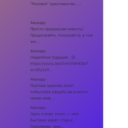
"Рисовое" христианство......
Авокадо
Просто прекрасная новость!
Продолжайте, пожалуйста, в том
же...
Авокадо
Недалёкое будущее...😉
https://youtu.be/OvVxY4mX3io?
si=Dfu2JH...
Авокадо
Поэтому церковь хочет
побыстрее насрать им в мозги
своим миф...
Авокадо
Одно я знаю точно — чем
быстрее умрёт старое
поколение, чем...