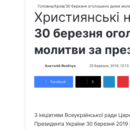
Головна
/
Архів
/
30 березня оголошено днем моли
Християнські 
30 березня ог
молитви за пре
Анатолій Якобчук
F
S
25 Березня, 2019, 12:13
o
e
LinkedIn
Pintere
l
n
Facebook
X
l
d
o
a
w
n
o
e
З ініціативи Всеукраїнської ради Церк
n
m
X
a
Президента України 30 березня 2019
i