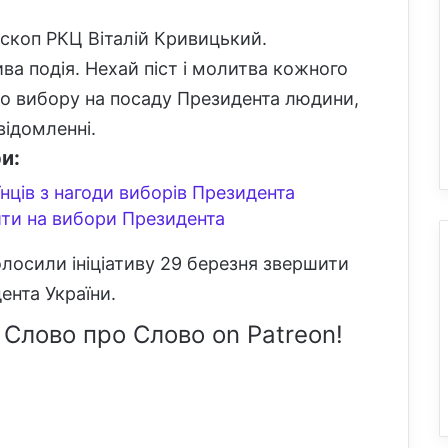
скоп РКЦ Віталій Кривицький.
а подія. Нехай піст і молитва кожного
о вибору на посаду Президента людини,
відомленні.
и:
нців з нагоди виборів Президента
йти на вибори Президента
олосили ініціативу 29 березня звершити
ента України.
 Слово про Слово on Patreon!