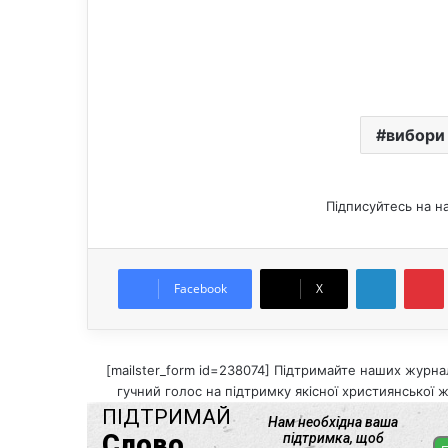
вибори
Підписуйтесь на н
LinkedIn
Pintere
Facebook
X
[mailster_form id=238074] Підтримайте наших журнал
гучний голос на підтримку якісної християнської ж