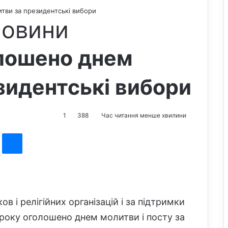
тви за президентські вибори
новини
олошено днем
зидентські вибори
1
388
Час читання менше хвилини
st
Messenger
ов і релігійних організацій і за підтримки
 року оголошено днем молитви і посту за